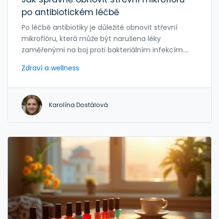
po antibiotickém léčbě
Po léčbě antibiotiky je důležité obnovit střevní
mikroflóru, která může být narušena léky
zaměřenými na boj proti bakteriálním infekcím.
Tento proces zahrnuje konzumaci potravin a
Zdraví a wellness
doplňků bohatých na laktobacily, které mohou
pomoci při obnově rovnováhy prospěšných
bakterií. Správná výživa je klíčová pro udržení zdraví
Karolína Dostálová
střev. Rovněž je důležité vědět, které potraviny a
praktiky mohou podpořit tento proces. Článek
nabízí tipy a rady, jak efektivně obnovit střevní
mikroflóru.