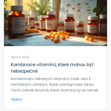
října 4, 2024
Kombinace vitamínů, které mohou být
nebezpečné
Kombinování některých vitamínů může vést k
nechtěným účinkům, které ovlivňují naše zdraví.
Tento článek zkoumá, které vitamíny by se neměly
kombinovat a proč. Je důležité rozumět tomu, jak
Výživa
jednotlivé vitamíny interagují a jaké jsou bezpečné
kombinace. Poskytuje také tipy, jak předejít