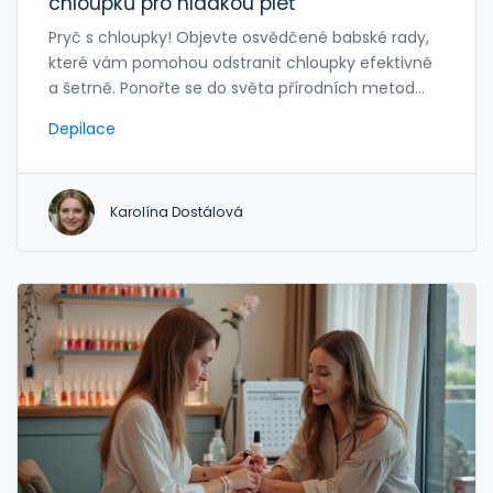
chloupků pro hladkou pleť
Pryč s chloupky! Objevte osvědčené babské rady,
které vám pomohou odstranit chloupky efektivně
a šetrně. Ponořte se do světa přírodních metod
depilace, které si můžete snadno vyzkoušet doma.
Depilace
Zjistěte, které rady fungují nejlépe a jak je správně
aplikovat pro dosažení hladké a hebké pokožky.
Karolína Dostálová