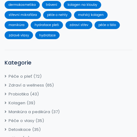
dermokosmetika
trávení
kolagen na klouby
střevní mikroflóra
péče o nehty
mořský kolagen
manikúra
hydratace pleti
zdraví střev
péče o tělo
zdravé vlasy
hydratace
Kategorie
Péče o pleť
(72)
Zdraví a wellness
(65)
Probiotika
(43)
Kolagen
(39)
Manikúra a pedikúra
(37)
Péče o vlasy
(35)
Detoxikace
(35)