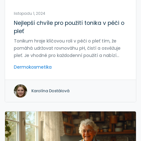
listopadu 1, 2024
Nejlepší chvíle pro použití tonika v péči o
pleť
Tonikum hraje klíčovou roli v péči o pleť tím, že
pomáhá udržovat rovnováhu pH, čistí a osvěžuje
pleť. Je vhodné pro každodenní použití a nabízí
řadu benefitů pro různé typy pleti. Objevte, kdy a
Dermokosmetika
jak tonikum používat pro dosažení nejlepšího
efektu. Zjistěte také zajímavosti o jeho složení a
účincích.
Karolína Dostálová