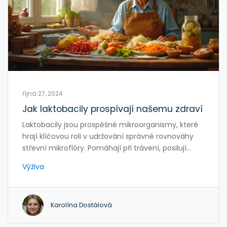
října 27, 2024
Jak laktobacily prospívají našemu zdraví
Laktobacily jsou prospěšné mikroorganismy, které
hrají klíčovou roli v udržování správné rovnováhy
střevní mikroflóry. Pomáhají při trávení, posilují
imunitní systém a dokonce mohou mít pozitivní
Výživa
vliv na duševní zdraví. Tento článek se zaměřuje na
to, jak přesně laktobacily působí v našem těle a při
jakých zdravotních problémech mohou být
Karolína Dostálová
užitečné. Také se dozvíte, jak je zahrnout do svého
každodenního jídelníčku pro lepší pohodu.