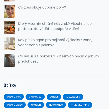
Co způsobuje ucpané póry?
Který vitamín chrání nás zrak? Všechno, co
potřebujete vědět o podpoře vidění
Kdy pít kolagen pro nejlepší výsledky? Ráno,
večer nebo s jídlem?
Co vysušuje pokožku? 7 běžných příčin a jak jim
předcházet
Štítky
péče o pleť
probiotika
zdraví
laktobacily
péče o vlasy
kolagen
detoxikace
multivitamíny