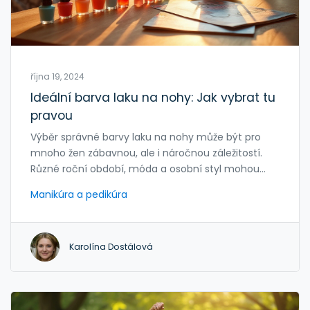
října 19, 2024
Ideální barva laku na nohy: Jak vybrat tu
pravou
Výběr správné barvy laku na nohy může být pro
mnoho žen zábavnou, ale i náročnou záležitostí.
Různé roční období, móda a osobní styl mohou
ovlivnit naše volby. Tento článek nabízí praktické
Manikúra a pedikúra
rady a tipy, jak najít tu pravou barvu, která se hodí
nejen k vašemu outfitu, ale i k vaší osobnosti.
Zaměříme se na trendy, sezónní barvy i tradiční
Karolína Dostálová
volby, které nikdy nezklamou.