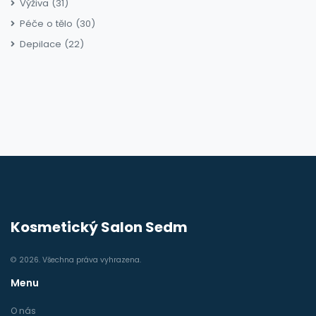
Výživa
(31)
Péče o tělo
(30)
Depilace
(22)
Kosmetický Salon Sedm
© 2026. Všechna práva vyhrazena.
Menu
O nás