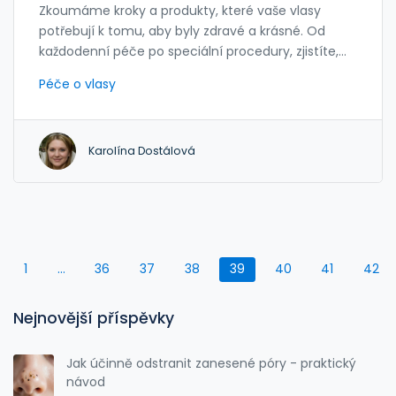
Zkoumáme kroky a produkty, které vaše vlasy
potřebují k tomu, aby byly zdravé a krásné. Od
každodenní péče po speciální procedury, zjistíte,
co vaše vlasy opravdu chybí. Přečtěte si užitečné
Péče o vlasy
rady a tipy, jak se starat o své vlasy správně a
efektivně.
Karolína Dostálová
1
…
36
37
38
39
40
41
42
Nejnovější příspěvky
Jak účinně odstranit zanesené póry - praktický
návod