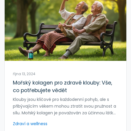
října 13, 2024
Mořský kolagen pro zdravé klouby: Vše,
co potřebujete vědět
Klouby jsou klíčové pro každodenní pohyb, ale s
přibývajícím věkem mohou ztratit svou pružnost a
sílu. Mořský kolagen je považován za účinnou látku
pro podporu zdraví kloubů díky svým
Zdraví a wellness
regeneračním a výživným vlastnostem. V článku