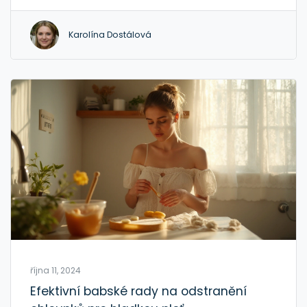
se dočtete, jak mořský kolagen pomáhá při bolesti
kloubů, jeho zdroje v potravinách a praktičtější rady
Karolína Dostálová
pro jeho užití. Naučíte se také, jaké další látky
mohou klouby posílit a zlepšit celkovou pohyblivost.
října 11, 2024
Efektivní babské rady na odstranění