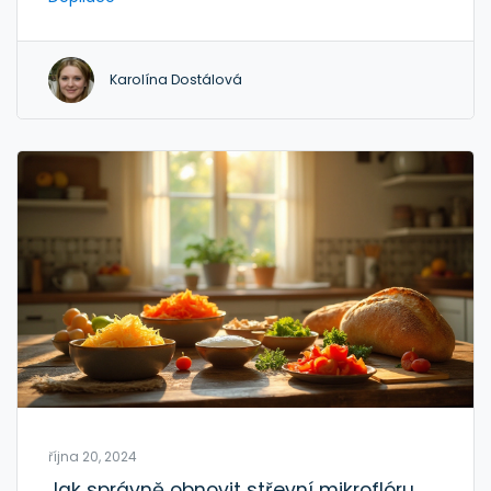
technika a péče o pokožku před a po holení. Výběr
vhodných produktů může podstatně snížit riziko
podráždění. Tento článek nabízí řadu praktických
Karolína Dostálová
tipů, jak dosáhnout co možná nejlepšího výsledku
při holení.
října 20, 2024
Jak správně obnovit střevní mikroflóru