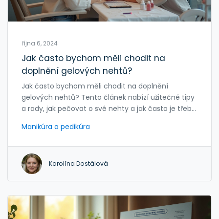
října 6, 2024
Jak často bychom měli chodit na
doplnění gelových nehtů?
Jak často bychom měli chodit na doplnění
gelových nehtů? Tento článek nabízí užitečné tipy
a rady, jak pečovat o své nehty a jak často je třeba
je doplňovat. Podíváme se na faktory, které
Manikúra a pedikúra
ovlivňují frekvenci návštěv, včetně typu nehtů,
rychlosti růstu nehtů a životního stylu. Kromě toho
prozkoumáme příznaky, které naznačují, že je čas
Karolína Dostálová
na doplnění, abyste udrželi své nehty zdravé a
krásné. Praktické rady pomohou udržet manikúru v
perfektním stavu.