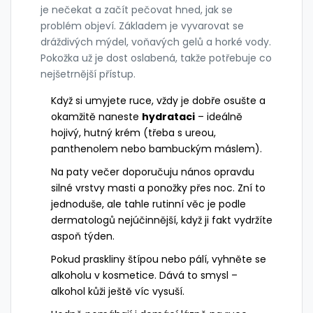
je nečekat a začít pečovat hned, jak se
problém objeví. Základem je vyvarovat se
dráždivých mýdel, voňavých gelů a horké vody.
Pokožka už je dost oslabená, takže potřebuje co
nejšetrnější přístup.
Když si umyjete ruce, vždy je dobře osušte a
okamžitě naneste
hydrataci
– ideálně
hojivý, hutný krém (třeba s ureou,
panthenolem nebo bambuckým máslem).
Na paty večer doporučuju nános opravdu
silné vrstvy masti a ponožky přes noc. Zní to
jednoduše, ale tahle rutinní věc je podle
dermatologů nejúčinnější, když ji fakt vydržíte
aspoň týden.
Pokud praskliny štípou nebo pálí, vyhněte se
alkoholu v kosmetice. Dává to smysl –
alkohol kůži ještě víc vysuší.