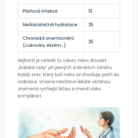
Plísňová infekce
13
Nedostatečná hydratace
35
Chronická onemocnění
25
(cukrovka, ekzém…)
Nejhorší je neřešit to vůbec nebo zkoušet
„babské rady“ při jasných známkách zánětu.
Každý stav, který bolí nebo se zhoršuje, patří do
ordinace. Včasná návštěva lékaře většinou
znamená rychlejší léčbu a menší riziko
komplikací.