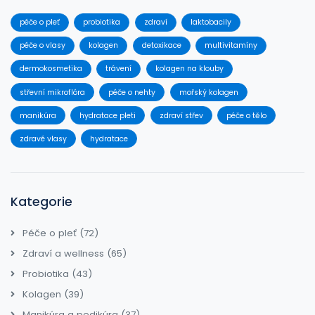
péče o pleť
probiotika
zdraví
laktobacily
péče o vlasy
kolagen
detoxikace
multivitamíny
dermokosmetika
trávení
kolagen na klouby
střevní mikroflóra
péče o nehty
mořský kolagen
manikúra
hydratace pleti
zdraví střev
péče o tělo
zdravé vlasy
hydratace
Kategorie
Péče o pleť
(72)
Zdraví a wellness
(65)
Probiotika
(43)
Kolagen
(39)
Manikúra a pedikúra
(37)