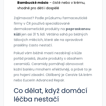
Bambucké máslo
– čisté nebo v krému,
vhodné pro děti i dospělé
Zajímavost? Podle průzkumu farmaceutické
firmy v ČR používá specializované
dermokosmetické produkty na
popraskanou
kůži
jen asi 31 % lidí. Většina sahá po běžných
tělových mlécích, které ale na opravdové
praskliny často nestačí.
Pokud vám běžné masti nezabírají a kůže
pořád praská, zkuste produkty s obsahem
ceramidů. Ceramidy pomáhají obnovovat
kožní bariéru mnohem efektivněji, a právě to je
pro hojení zásadní. Oblíbený je CeraVe SA krém
nebo Eucerin Advanced Repair.
Co dělat, když domácí
léčba nestačí