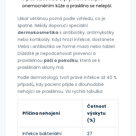
onemocněním kůže a prasklina se nelepší.
Lékař většinou pozná podle vzhledu, co je
špatně. Někdy doporučí speciální
dermokosmetika
s antibiotiky, antimykotiky
nebo kortikoidy. Když hrozí infekce, dostanete
třeba i antibiotika ve formě masti nebo tablet.
Důležité je nepodceňovat prevenci a
pravidelnou
péči o pokožku
, která se k
prasklinám sklony má.
Podle dermatologů tvoří právě infekce až 40 %
případů, kdy pacient přijde s dlouhodobě
nehojící se prasklinou. Viz rychlá tabulka:
Četnost
Příčina nehojení
výskytu
(%)
Infekce bakteriální
27