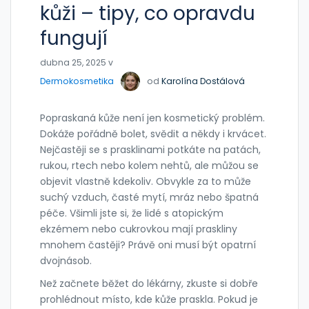
kůži – tipy, co opravdu
fungují
dubna 25, 2025 v
Dermokosmetika
od
Karolína Dostálová
Popraskaná kůže není jen kosmetický problém.
Dokáže pořádně bolet, svědit a někdy i krvácet.
Nejčastěji se s prasklinami potkáte na patách,
rukou, rtech nebo kolem nehtů, ale můžou se
objevit vlastně kdekoliv. Obvykle za to může
suchý vzduch, časté mytí, mráz nebo špatná
péče. Všimli jste si, že lidé s atopickým
ekzémem nebo cukrovkou mají praskliny
mnohem častěji? Právě oni musí být opatrní
dvojnásob.
Než začnete běžet do lékárny, zkuste si dobře
prohlédnout místo, kde kůže praskla. Pokud je