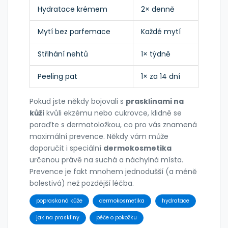
Hydratace krémem
2× denně
Mytí bez parfemace
Každé mytí
Střihání nehtů
1× týdně
Peeling pat
1× za 14 dní
Pokud jste někdy bojovali s
prasklinami na
kůži
kvůli ekzému nebo cukrovce, klidně se
poraďte s dermatoložkou, co pro vás znamená
maximální prevence. Někdy vám může
doporučit i speciální
dermokosmetika
určenou právě na suchá a náchylná místa.
Prevence je fakt mnohem jednodušší (a méně
bolestivá) než pozdější léčba.
popraskaná kůže
dermokosmetika
hydratace
jak na praskliny
péče o pokožku