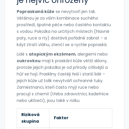
je nejvíc ohrožený
Popraskaná kůže
se nevytvoří jen tak.
Většinou je za vším kombinace suchého
prostředí, špatné péče nebo častého kontaktu
s vodou. Pokožka na určitých místech (hlavně
paty, ruce a rty) dostává pořádně zabrat – a
když ztratí vláhu, ztenčí se a rychle popraská.
Lidé s
atopickým ekzémem
, alergiemi nebo
cukrovkou
mají k praskání kůže větší sklony,
protože jejich pokožka je od přírody citlivější a
hůř se hojí. Praskliny častěji řeší i starší lidé –
jejich kůže už tolik nevytváří ochranné tuky.
Zaměstnanci, kteří často myjí ruce nebo
pracují s chemií (třeba zdravotníci, kadeřnice
nebo uklízeči), jsou také v riziku.
Riziková
Faktor
skupina