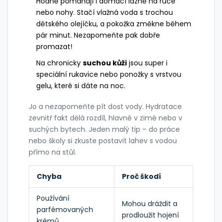
Hodně pomáhají i domácí lázně na ruce
nebo nohy. Stačí vlažná voda s trochou
dětského olejíčku, a pokožka změkne během
pár minut. Nezapomeňte pak dobře
promazat!
Na chronicky
suchou kůži
jsou super i
speciální rukavice nebo ponožky s vrstvou
gelu, které si dáte na noc.
Jo a nezapomeňte pít dost vody. Hydratace
zevnitř fakt dělá rozdíl, hlavně v zimě nebo v
suchých bytech. Jeden malý tip – do práce
nebo školy si zkuste postavit lahev s vodou
přímo na stůl.
Chyba
Proč škodí
Používání
Mohou dráždit a
parfémovaných
prodloužit hojení
krémů