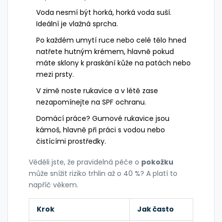
Voda nesmí být horká, horká voda suší.
Ideální je vlažná sprcha.
Po každém umytí ruce nebo celé tělo hned
natřete hutným krémem, hlavně pokud
máte sklony k praskání kůže na patách nebo
mezi prsty.
V zimě noste rukavice a v létě zase
nezapomínejte na SPF ochranu.
Domácí práce? Gumové rukavice jsou
kámoš, hlavně při práci s vodou nebo
čistícími prostředky.
Věděli jste, že pravidelná péče o
pokožku
může snížit riziko trhlin až o 40 %? A platí to
napříč věkem.
Krok
Jak často