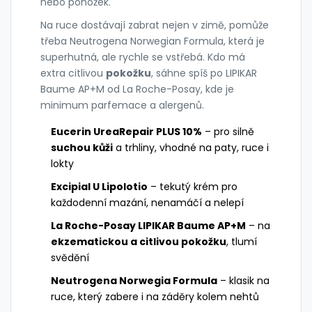
nebo ponožek.
Na ruce dostávají zabrat nejen v zimě, pomůže
třeba Neutrogena Norwegian Formula, která je
superhutná, ale rychle se vstřebá. Kdo má
extra citlivou
pokožku
, sáhne spíš po LIPIKAR
Baume AP+M od La Roche-Posay, kde je
minimum parfemace a alergenů.
Eucerin UreaRepair PLUS 10%
– pro silně
suchou kůži
a trhliny, vhodné na paty, ruce i
lokty
Excipial U Lipolotio
– tekutý krém pro
každodenní mazání, nenamáčí a nelepí
La Roche-Posay LIPIKAR Baume AP+M
– na
ekzematickou a citlivou pokožku
, tlumí
svědění
Neutrogena Norwegia Formula
– klasik na
ruce, který zabere i na záděry kolem nehtů