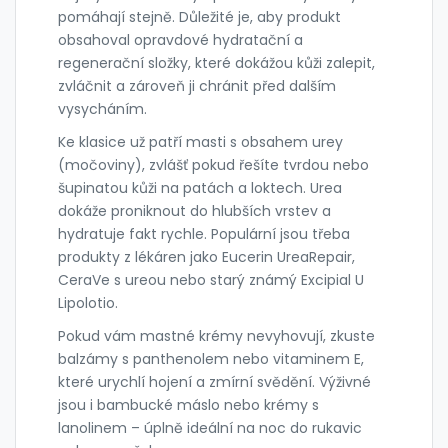
pomáhají stejně. Důležité je, aby produkt
obsahoval opravdové hydratační a
regenerační složky, které dokážou kůži zalepit,
zvláčnit a zároveň ji chránit před dalším
vysycháním.
Ke klasice už patří masti s obsahem urey
(močoviny), zvlášť pokud řešíte tvrdou nebo
šupinatou kůži na patách a loktech. Urea
dokáže proniknout do hlubších vrstev a
hydratuje fakt rychle. Populární jsou třeba
produkty z lékáren jako Eucerin UreaRepair,
CeraVe s ureou nebo starý známý Excipial U
Lipolotio.
Pokud vám mastné krémy nevyhovují, zkuste
balzámy s panthenolem nebo vitaminem E,
které urychlí hojení a zmírní svědění. Výživné
jsou i bambucké máslo nebo krémy s
lanolinem – úplně ideální na noc do rukavic