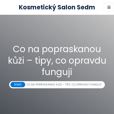
Kosmetický Salon Sedm
Co na popraskanou
kůži – tipy, co opravdu
fungují
DOMŮ
CO NA POPRASKANOU KŮŽI – TIPY, CO OPRAVDU FUNGUJÍ