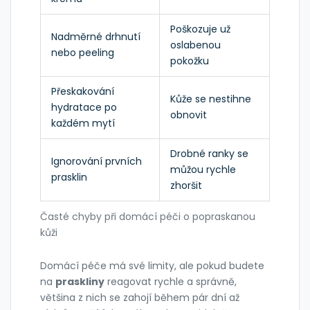
Poškozuje už
Nadměrné drhnutí
oslabenou
nebo peeling
pokožku
Přeskakování
Kůže se nestihne
hydratace po
obnovit
každém mytí
Drobné ranky se
Ignorování prvních
můžou rychle
prasklin
zhoršit
Časté chyby při domácí péči o popraskanou
kůži
Domácí péče má své limity, ale pokud budete
na
praskliny
reagovat rychle a správně,
většina z nich se zahojí během pár dní až