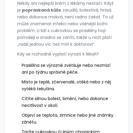
Někdy ani nejlepší krém z lékárny nestačí. Když
je
popraskaná kůže
zarudlá, bolestivá, hnisá
nebo dokonce mokvá, není radno čekat. To už
může znamenat infekci nebo vážnější kožní
problém. U lidí s cukrovkou se praskliny hojí
pomaleji a snadno se zanítí, takže u nich platí
„radši jednou víc než míň k doktorovi“.
Kdy se rozhodně vyplatí vyrazit k lékaři?
Prasklina se výrazně zvětšuje nebo nezmizí
ani po týdnu správné péče.
Místo je teplé, zčervenalé, otéká nebo z něj
vytéká tekutina.
Cítíte silnou bolest, brnění, nebo dokonce
necitlivost v okolí.
Objeví se teplota, zimnice nebo jiné známky
zánětu.
Trpíte cukrovkou či jiným chronickým