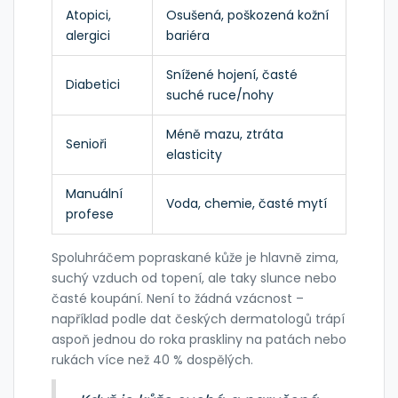
Atopici,
Osušená, poškozená kožní
alergici
bariéra
Snížené hojení, časté
Diabetici
suché ruce/nohy
Méně mazu, ztráta
Senioři
elasticity
Manuální
Voda, chemie, časté mytí
profese
Spoluhráčem popraskané kůže je hlavně zima,
suchý vzduch od topení, ale taky slunce nebo
časté koupání. Není to žádná vzácnost –
například podle dat českých dermatologů trápí
aspoň jednou do roka praskliny na patách nebo
rukách více než 40 % dospělých.