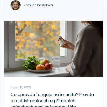
Karolína Dostálová
února 13, 2026
Co opravdu funguje na imunitu? Pravda
o multivitamínech a přírodních
způsobech posílení obrany těla