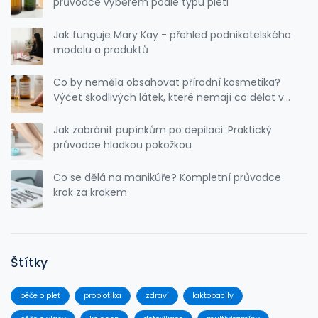
průvodce výběrem podle typu pleti
Jak funguje Mary Kay - přehled podnikatelského
modelu a produktů
Co by neměla obsahovat přírodní kosmetika?
Výčet škodlivých látek, které nemají co dělat v
přírodních produktech
Jak zabránit pupínkům po depilaci: Praktický
průvodce hladkou pokožkou
Co se dělá na manikúře? Kompletní průvodce
krok za krokem
Štítky
péče o pleť
probiotika
zdraví
laktobacily