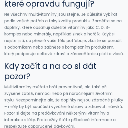
které opravdu fungují?
Ne všechny multivitamíny jsou stejné. Je důležité vybírat
podle vašich potřeb a taky kvality produktu. Zaměřte se na
doplňky, které obsahují důležité vitamíny jako C, D, B-
komplex nebo minerály, například zinek a hořčík. Když si
nejste jisti, co přesně vaše tělo potřebuje, zkuste se poradit
s odborníkem nebo začněte s komplexním produktem,
který podporuje celkové zdraví a zároveň krásu pleti a vlasů.
Kdy začít a na co si dát
pozor?
Multivitamíny můžete brát preventivně, ale také při
zvýšené zátěži, nemoci nebo při náročnějším životním
stylu. Nezapomínejte ale, že doplňky nejsou zázračné pilulky
– měly by být součástí vyvážené stravy a zdravých návyků.
Pozor si dejte na předávkování některými vitamíny a
interakce s léky. Proto vždy čtěte příbalové informace a
respektujte doporučené dávkování.