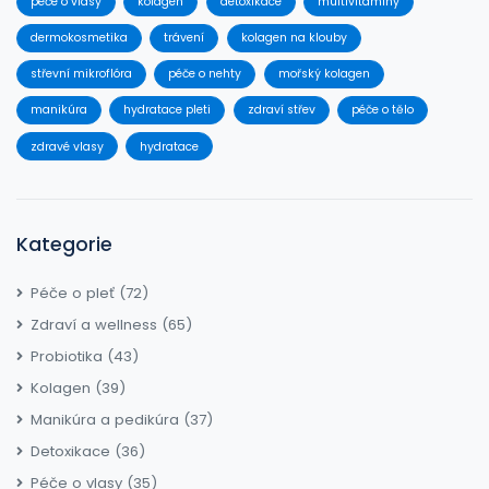
péče o vlasy
kolagen
detoxikace
multivitamíny
dermokosmetika
trávení
kolagen na klouby
střevní mikroflóra
péče o nehty
mořský kolagen
manikúra
hydratace pleti
zdraví střev
péče o tělo
zdravé vlasy
hydratace
Kategorie
Péče o pleť
(72)
Zdraví a wellness
(65)
Probiotika
(43)
Kolagen
(39)
Manikúra a pedikúra
(37)
Detoxikace
(36)
Péče o vlasy
(35)