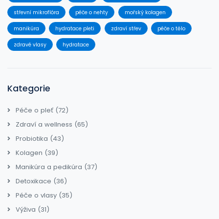
střevní mikroflóra
péče o nehty
mořský kolagen
manikúra
hydratace pleti
zdraví střev
péče o tělo
zdravé vlasy
hydratace
Kategorie
Péče o pleť
(72)
Zdraví a wellness
(65)
Probiotika
(43)
Kolagen
(39)
Manikúra a pedikúra
(37)
Detoxikace
(36)
Péče o vlasy
(35)
Výživa
(31)