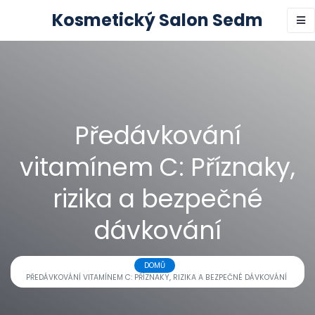
Kosmetický Salon Sedm
Předávkování
vitamínem C: Příznaky,
rizika a bezpečné
dávkování
DOMŮ
PŘEDÁVKOVÁNÍ VITAMÍNEM C: PŘÍZNAKY, RIZIKA A BEZPEČNÉ DÁVKOVÁNÍ