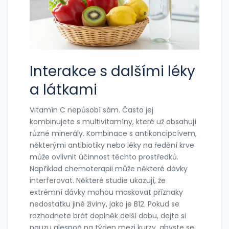
Interakce s dalšími léky
a látkami
Vitamín C nepůsobí sám. Často jej
kombinujete s multivitamíny, které už obsahují
různé minerály. Kombinace s antikoncipcívem,
některými antibiotiky nebo léky na ředění krve
může ovlivnit účinnost těchto prostředků.
Například chemoterapii může některé dávky
interferovat. Některé studie ukazují, že
extrémní dávky mohou maskovat příznaky
nedostatku jiné živiny, jako je B12. Pokud se
rozhodnete brát doplněk delší dobu, dejte si
pauzu alespoň na týden mezi kurzy, abyste se