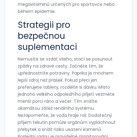
megavitaminů určených pro sportovce nebo
během epidemie.
Strategii pro
bezpečnou
suplementaci
Nemusíte se vzdát všeho, stačí se posunout
zpátky na zdravé cesty. Začněte tím, že
upřednostníte potraviny. Paprika je mnohem
lepší zdroj než prášek. Pokud přeci jen
preferujete tablety, rozdělte si dávku. Místo
jednoho velkého odpoledního přijetí vezměte
menší porci ráno a večer. Tím snížíte
okamžitou zátěž renálního systému.
Nezapomeňte, že voda hraje roli. Dodatečný
příjem tekutin pomůže orgánům vypláchnout
přebytek a snížit riziko usazení kamenů.
Poslední radou je pravidelné monitorování.