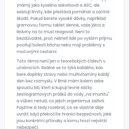
známý jako kyselina askorbová
a
ASC
,
ale
existují limity, kde přestává pomáhat a začíná
škodit. Pokud berete vysoké dávky, například
gramovou formu tablet denně, vaše játra a
ledviny na to musí reagovat. Není to
bezdůvodné, proč někteří lidé po vyšším příjmu
pociťují bolesti břicha nebo mají problémy s
močovými cestami.
Toto téma není jen o teoretických číslech v
učebnicích. Reálně se to týká každého, kdo
bere doplňky stravy nebo multivitamíny každý
den bez rozmyslu. V Brně mám kolem sebe
spoustu lidí, kteří si kupují levné sáčky
šestiogramových prášků do vody „na imunitu"
a vůbec netuší, co jejich organismus zažívá.
Pojďme si tedy rozebrat, co se vlastně děje
uvnitř, když překročíte hranici bezpečnosti, jaké
jsou konkrétní příznaky a komu hrozí největší
nebezpečí.