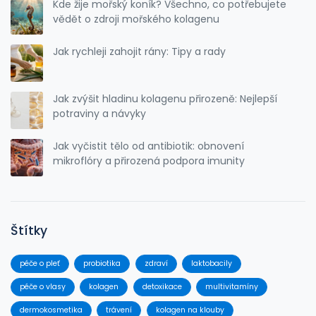
Kde žije mořský koník? Všechno, co potřebujete
vědět o zdroji mořského kolagenu
Jak rychleji zahojit rány: Tipy a rady
Jak zvýšit hladinu kolagenu přirozeně: Nejlepší
potraviny a návyky
Jak vyčistit tělo od antibiotik: obnovení
mikroflóry a přirozená podpora imunity
Štítky
péče o pleť
probiotika
zdraví
laktobacily
péče o vlasy
kolagen
detoxikace
multivitamíny
dermokosmetika
trávení
kolagen na klouby