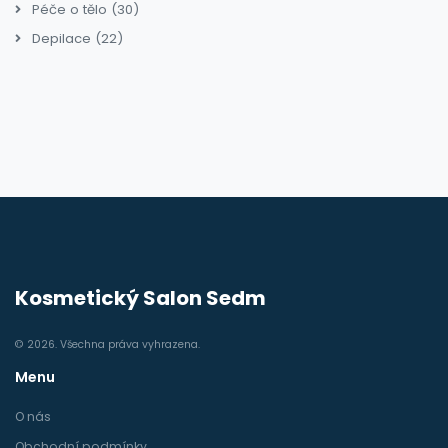
Péče o tělo
(30)
Depilace
(22)
Kosmetický Salon Sedm
© 2026. Všechna práva vyhrazena.
Menu
O nás
Obchodní podmínky