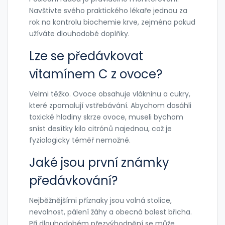
Navštivte svého praktického lékaře jednou za
rok na kontrolu biochemie krve, zejména pokud
užíváte dlouhodobé doplňky.
Lze se předávkovat
vitamínem C z ovoce?
Velmi těžko. Ovoce obsahuje vlákninu a cukry,
které zpomalují vstřebávání. Abychom dosáhli
toxické hladiny skrze ovoce, museli bychom
sníst desítky kilo citrónů najednou, což je
fyziologicky téměř nemožné.
Jaké jsou první známky
předávkování?
Nejběžnějšími příznaky jsou volná stolice,
nevolnost, pálení žáhy a obecná bolest břicha.
Při dlouhodobém přezvýhodnění se může