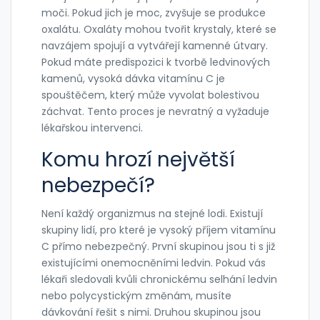
moči. Pokud jich je moc, zvyšuje se produkce
oxalátu. Oxaláty mohou tvořit krystaly, které se
navzájem spojují a vytvářejí kamenné útvary.
Pokud máte predispozici k tvorbě ledvinových
kamenů, vysoká dávka vitamínu C je
spouštěčem, který může vyvolat bolestivou
záchvat. Tento proces je nevratný a vyžaduje
lékařskou intervenci.
Komu hrozí největší
nebezpečí?
Není každý organizmus na stejné lodi. Existují
skupiny lidí, pro které je vysoký příjem vitamínu
C přímo nebezpečný. První skupinou jsou ti s již
existujícími onemocněními ledvin. Pokud vás
lékaři sledovali kvůli chronickému selhání ledvin
nebo polycystickým změnám, musíte
dávkování řešit s nimi. Druhou skupinou jsou