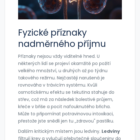
Fyzické příznaky
nadměrného příjmu
Příznaky nejsou vždy viditelné hned. U
některých lidí se projeví okamžitě po požití
velkého množství, u druhých až po týdnu
takového režimu. Nejčastěji narušená je
rovnováha v trávicím systému. Kvůli
osmotickému efektu se tekutina stahuje do
střev, což má za následek bolestivé průjem,
křeče v břiše a pocit nafouknutého břicha.
Může to připomínat potravinovou intoxikaci,
přestože jste snědli jen tu „zdravou" pastilku.
Dalším kritickým místem jsou ledviny.
Ledviny
filtrují krev a
vylučují přebytečné sloučeniny
do