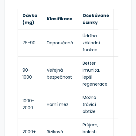
Dávka
Očekávané
Klasifikace
Riziko
(mg)
účinky
Údržba
75-90
Doporučená
základní
Nízké
funkce
Better
Střední 
90-
Veřejná
imunita,
dlouho
1000
bezpečnost
lepší
užívání
regenerace
Možná
Střední, 
1000-
Horní mez
trávicí
na
2000
obtíže
metabo
Průjem,
2000+
Riziková
bolesti
Vysoké