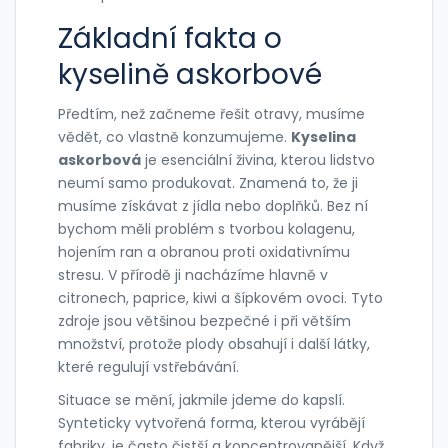
Základní fakta o
kyselině askorbové
Předtím, než začneme řešit otravy, musíme
vědět, co vlastně konzumujeme.
Kyselina
askorbová
je esenciální živina, kterou
lidstvo
neumí samo produkovat
. Znamená to, že ji
musíme získávat z jídla nebo doplňků. Bez ní
bychom měli problém s tvorbou kolagenu,
hojením ran a obranou proti oxidativnímu
stresu. V přírodě ji nacházíme hlavně v
citronech, paprice, kiwi a šípkovém ovoci. Tyto
zdroje jsou většinou bezpečné i při větším
množství, protože plody obsahují i další látky,
které regulují vstřebávání.
Situace se mění, jakmile jdeme do kapslí.
Synteticky vytvořená forma, kterou vyrábějí
fabriky, je často čistší a koncentrovanější. Když