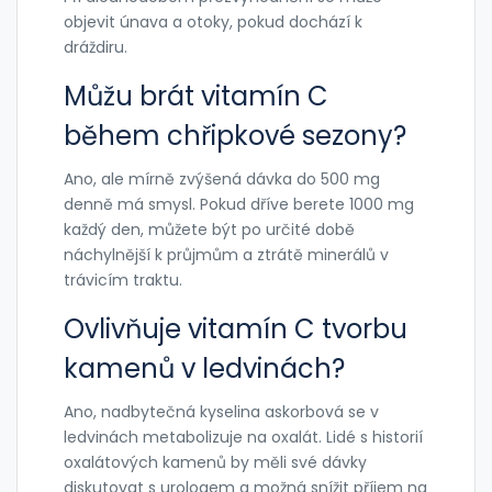
objevit únava a otoky, pokud dochází k
dráždiru.
Můžu brát vitamín C
během chřipkové sezony?
Ano, ale mírně zvýšená dávka do 500 mg
denně má smysl. Pokud dříve berete 1000 mg
každý den, můžete být po určité době
náchylnější k průjmům a ztrátě minerálů v
trávicím traktu.
Ovlivňuje vitamín C tvorbu
kamenů v ledvinách?
Ano, nadbytečná kyselina askorbová se v
ledvinách metabolizuje na oxalát. Lidé s historií
oxalátových kamenů by měli své dávky
diskutovat s urologem a možná snížit příjem na