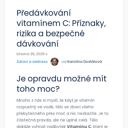
Předávkování
vitamínem C: Příznaky,
rizika a bezpečné
dávkování
března 26, 2026 v
Zdraví a wellness
od
Karolína Dostálová
Je opravdu možné mít
toho moc?
Mnoho z nás si myslí, že když je vitamín
rozpustný ve vodě, tělo se zbaví všeho
přebytečného přes moč a nic nezkazíte. Je to
částečná pravda, ale ne úplně celá. Tělo
dokáže vyhnat nadbytek
Vitamínu C
, který
je