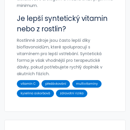
minimum.
Je lepší syntetický vitamin
nebo z rostlin?
Rostlinné zdroje jsou často lepší díky
bioflavonoidům, které spolupracují s
vitamínem pro lepší vstřebání. Syntetická
forma je však vhodnější pro terapeutické
dávky, pokud potřebujete rychlý doplněk v
akutních fázích.
vitamín C
předávkování
multivitamíny
kyselina askorbová
zdravotní rizika