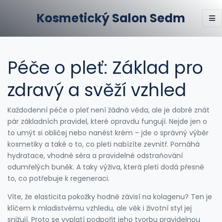
Kosmetický Salon Sedm
Péče o pleť: Základ pro
zdravý a svěží vzhled
Každodenní péče o pleť není žádná věda, ale je dobré znát
pár základních pravidel, které opravdu fungují. Nejde jen o
to umýt si obličej nebo nanést krém – jde o správný výběr
kosmetiky a také o to, co pleti nabízíte zevnitř. Pomáhá
hydratace, vhodné séra a pravidelné odstraňování
odumřelých buněk. A taky výživa, která pleti dodá přesně
to, co potřebuje k regeneraci.
Víte, že elasticita pokožky hodně závisí na kolagenu? Ten je
klíčem k mladistvému vzhledu, ale věk i životní styl jej
snižují. Proto se vyplatí podpořit jeho tvorbu pravidelnou