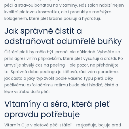
péčí a stravou bohatou na vitamíny. Náš salon nabízí nejen
kvalitní pleťovou kosmetiku, ale i produkty s mořským
kolagenem, které pleť krásně posilují a hydratují.
Jak správně čistit a
odstraňovat odumřelé buňky
Čištění pleti by mělo být jemné, ale důkladné. Vyhněte se
příliš agresivním přípravkům, které pleť vysušují a dráždí. Po
umytí je skvělý čas na peeling – ale pozor, ne přehánějte
to. Správná doba peelingu je klíčová, rádi vám poradíme,
jak často a jaký typ zvolit podle vašeho typu pleti. Díky
pečlivému exfoliačnímu režimu bude pleť hladká, čistá a
lépe vstřebá další péči.
Vitamíny a séra, která pleť
opravdu potřebuje
Vitamín C je v pleťové péči stálicí – rozjasňuje, bojuje proti