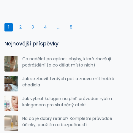
1
2
3
4
…
8
Nejnovější příspěvky
Co nedělat po epilaci: chyby, které zhoršují
podráždění (a co dělat místo nich)
Jak se zbavit tvrdých pat a znovu mít hebká
chodidla
Jak vybrat kolagen na pleť: průvodce rybím
kolagenem pro skutečný efekt
Na co je dobrý retinol? Kompletní průvodce
účinky, použitím a bezpečností