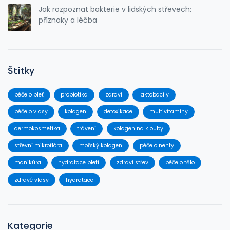
Jak rozpoznat bakterie v lidských střevech:
příznaky a léčba
Štítky
péče o pleť
probiotika
zdraví
laktobacily
péče o vlasy
kolagen
detoxikace
multivitamíny
dermokosmetika
trávení
kolagen na klouby
střevní mikroflóra
mořský kolagen
péče o nehty
manikúra
hydratace pleti
zdraví střev
péče o tělo
zdravé vlasy
hydratace
Kategorie