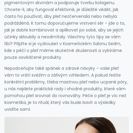
pigmentovým skvrnám a podporuje tvorbu kolagenu.
Chcete-li, aby fungoval efektivně, je důležité vědět, jak
často ho používat, aby pleť nezčervenala nebo nebyla
podrážděná. K tomu doporučujeme vrstvení sér – jde o to,
jak je dobře kombinovat a aplikovat po sobě, aby se jejich
účinky skloubily a neodmítaly. Všechny tyto tipy se vám
líbí? Přijďte si je vyzkoušet v Kosmetickém Salonu Sedm,
kde s péčí o pleť máme skutečné zkušenosti a vybíráme
pouze osvědčené produkty.
Nepodceňujte také spánek a zdravé návyky – vaše pleť
vám to vrátí svěžím a zářivým vzhledem. A pokud řešíte
konkrétní problémy, třeba mastnou pleť nebo ucpané póry,
u nás najdete praktické rady i vhodné produkty, které vám
pomohou pleť srovnat do rovnováhy. Péče o pleť je víc než
kosmetika, je to rituál, který vás bude bavit a výsledky
uvidíte sami.