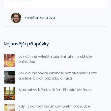
účinky a použití. Od hydratačních krémů po tělové
oleje, prozkoumáme vše, co potřebujete vědět.
Přinášíme vám také užitečné tipy pro výběr
Karolína Dostálová
správného produktu pro váš typ pokožky.
Nejnovější příspěvky
Jak účinně vyléčit ztučnění jater: praktický
průvodce
Jak dlouho vydrží alkoholik bez alkoholu? Fáze
abstinenčních příznaků a rizika
Alternativy k Probiotikům: Přírodní Možnosti
Kdy jít na manikuru? Kompletní průvodce