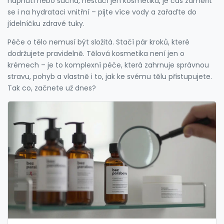
napnutí nebo sucha, nestačí jen kosmetika, je čas zaměřit
se i na hydrataci vnitřní – pijte více vody a zařaďte do
jídelníčku zdravé tuky.
Péče o tělo nemusí být složitá. Stačí pár kroků, které
dodržujete pravidelně. Tělová kosmetika není jen o
krémech – je to komplexní péče, která zahrnuje správnou
stravu, pohyb a vlastně i to, jak ke svému tělu přistupujete.
Tak co, začnete už dnes?