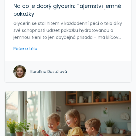
Na co je dobrý glycerin: Tajemství jemné
pokožky
Glycerin se stal hitem v každodenní péči o tělo díky
své schopnosti udržet pokožku hydratovanou a
jemnou. Není to jen obyčejná přísada – má klíčový
vliv na zdravou a pružnou kůži. V článku se
Péče o tělo
podíváme, jak glycerin funguje, proč ho
kosmetické značky tolik milují a kde se s ním
můžete nejčastěji setkat. Přinesu i tipy na jeho
Karolína Dostálová
využití doma a odhalím, na co si dát pozor. Pokud
hledáte jednoduchou cestu k lepší pokožce, tady
získáte všechny odpovědi.