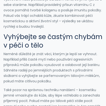
sebe staráme. Například pravidelný přísun vitamínu C z
ovoce pomáhá tvorbě kolagenu a posiluje imunitu pokožky.
Pokud vás trápí ochablá kůže, zkuste kombinovat péči
kosmetickou a aktivní životní styl – výsledky se ukážou
rychleji a budou trvalejší.
Vyhýbejte se častým chybám
v péči o tělo
Neméně důležité je znát věci, kterým je lepší se vyhnout.
Například příliš časté mytí nebo používání agresivních
přípravků může pokožku vysušovat a oslabovat její bariéru.
Sáhněte raději po jemnějších produktech s přírodními
složkami a vyhýbejte se parfemovaným tělovým mlékům,
pokud máte citlivou pokožku.
Také pozor na správnou techniku nanášení – kosmetiku
jemně vmasírujte do kůže, aby lépe vstřebala a zanechala
příjemný pocit. Pokud máte po tělové péči stále pocit