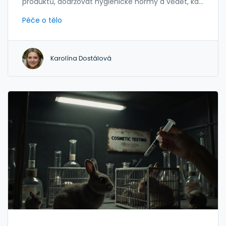
produktů, dodržovat hygienické normy a vědět, kdy
říct ne. Tento průvodce vysvětluje, co opravdu
Péče o tělo
čekat od odborníka na péči o tělo.
Karolína Dostálová