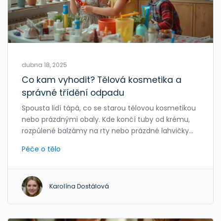
dubna 18, 2025
Co kam vyhodit? Tělová kosmetika a
správné třídění odpadu
Spousta lidí tápá, co se starou tělovou kosmetikou
nebo prázdnými obaly. Kde končí tuby od krému,
rozpůlené balzámy na rty nebo prázdné lahvičky
od sprcháče? V článku najdete přehledně, jak
Péče o tělo
správně třídit různé druhy kosmetiky i obaly.
Dozvíte se tipy na ekologické alternativy, které i
obyčejné vyhazování zpříjemní. Každý krok ke
Karolína Dostálová
správnému třídění má smysl – šetří planetu i vaše
peněženky.