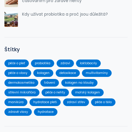
časováním pro zdravé nehty
Kdy užívat probiotika a proč jsou důležitá?
Štítky
péče o pleť
probiotika
zdraví
laktobacily
péče o vlasy
kolagen
detoxikace
multivitamíny
dermokosmetika
trávení
kolagen na klouby
střevní mikroflóra
péče o nehty
mořský kolagen
manikúra
hydratace pleti
zdraví střev
péče o tělo
zdravé vlasy
hydratace