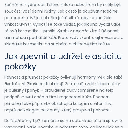
Začněme hydratací. Tělové mléko nebo krém by měly být
součástí vaší denní rutiny. Jak často je používat? Ideálně
po koupeli, když je pokožka ještě vlhká, aby se zadržela
vlhkost uvnitř. Vyplatí se také vědět, jak dlouho vydrží vaše
tělová kosmetika – prošlé výrobky nejenže ztratí účinnost,
ale mohou i podráždit kůži. Proto vždy zkontrolujte expiraci a
skladujte kosmetiku na suchém a chladnějším místě.
Jak zpevnit a udržet elasticitu
pokožky
Pevnost a pružnost pokožky ovlivňují hormony, věk, ale také
životní styl. Zkušenosti ukazují, že kromě kvalitní kosmetiky
je důležitý i pohyb – pravidelné cviky zaměřené na tělo
podpoří krevní oběh a tím i regeneraci kůže. Podporu
přinášejí také přípravky obsahující kolagen a vitamíny,
například kolagen na klouby, který prospívá i pokožce.
Další užitečný tip? Zaměřte se na detoxikaci těla a správné
vyživování. Naše pokožka je odrazem toho, co jíme i jak se o