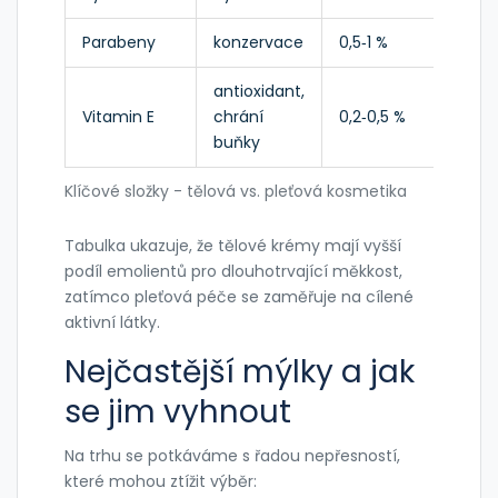
Parabeny
konzervace
0,5‑1 %
0,5‑
antioxidant,
Vitamin E
chrání
0,2‑0,5 %
0,1‑
buňky
Klíčové složky - tělová vs. pleťová kosmetika
Tabulka ukazuje, že tělové krémy mají vyšší
podíl emolientů pro dlouhotrvající měkkost,
zatímco pleťová péče se zaměřuje na cílené
aktivní látky.
Nejčastější mýlky a jak
se jim vyhnout
Na trhu se potkáváme s řadou nepřesností,
které mohou ztížit výběr: