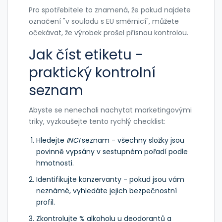
Pro spotřebitele to znamená, že pokud najdete
označení "v souladu s EU směrnicí", můžete
očekávat, že výrobek prošel přísnou kontrolou.
Jak číst etiketu -
praktický kontrolní
seznam
Abyste se nenechali nachytat marketingovými
triky, vyzkoušejte tento rychlý checklist:
Hledejte
INCI
seznam - všechny složky jsou
povinně vypsány v sestupném pořadí podle
hmotnosti.
Identifikujte konzervanty - pokud jsou vám
neznámé, vyhledáte jejich bezpečnostní
profil.
Zkontrolujte % alkoholu u deodorantů a