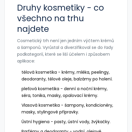
Druhy kosmetiky - co
všechno na trhu
najdete
Cosmetický trh není jen jedním výčtem krémů
a šamponů. Vyrůstal a diverzifikoval se do řady
podkategorií, které se liší účelem i způsobem
aplikace:
tělová kosmetika
- krémy, mléka, peelingy,
deodoranty, tělové oleje, balzámy po holení.
pleťová kosmetika
- denní a noční krémy,
séra, tonika, masky, opalovací krémy.
Vlasová kosmetika - šampony, kondicionéry,
masky, stylingové přípravky.
Ústní hygiena - pasty, ústní vody, žvýkačky.
Parfémy a deodoranty - vodní, olejové,