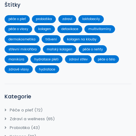
Štítky
péče o pleť
probiotika
zdraví
laktobacily
péče o vlasy
kolagen
detoxikace
multivitamíny
dermokosmetika
trávení
kolagen na klouby
střevní mikroflóra
mořský kolagen
péče o nehty
manikúra
hydratace pleti
zdraví střev
péče o tělo
zdravé vlasy
hydratace
Kategorie
Péče o pleť
(72)
Zdraví a wellness
(65)
Probiotika
(43)