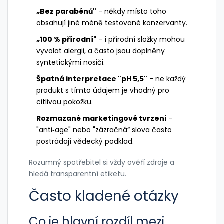
„Bez parabénů"
- někdy místo toho
obsahují jiné méně testované konzervanty.
„100 % přírodní"
- i přírodní složky mohou
vyvolat alergii, a často jsou doplněny
syntetickými nosiči.
Špatná interpretace "pH 5,5"
- ne každý
produkt s tímto údajem je vhodný pro
citlivou pokožku.
Rozmazané marketingové tvrzení
-
"anti‑age" nebo "zázračná“ slova často
postrádají vědecký podklad.
Rozumný spotřebitel si vždy ověří zdroje a
hledá transparentní etiketu.
Často kladené otázky
Co je hlavní rozdíl mezi