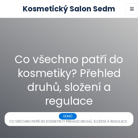
Kosmetický Salon Sedm
Co všechno patří do
kosmetiky? Přehled
druhů, složení a
regulace
DOMŮ
CO VŠECHNO PATŘÍ DO KOSMETIKY? PŘEHLED DRUHŮ, SLOŽENÍ A REGULACE