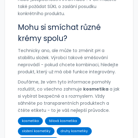
také požádat SÚKL o zaslání posudku
konkrétního produktu.
Mohu si smíchat různé
krémy spolu?
Technicky ano, ale může to změnit pH a
stabilitu složek. Výrobci takové směšování
neprovádí - pokud chcete kombinaci, hledejte
produkt, který už má obě funkce integrovány.
Doufáme, že vám tyto informace pomohly
rozluštit, co všechno zahrnuje
kosmetika
a jak
si vybírat bezpečně a s rozmyslem. Vždy
sáhněte po transparentních produktech a
čtěte etiketu - to je váš nejlepší průvodce.
kosmetika
tělová kosmetika
složení kosmetiky
druhy kosmetiky