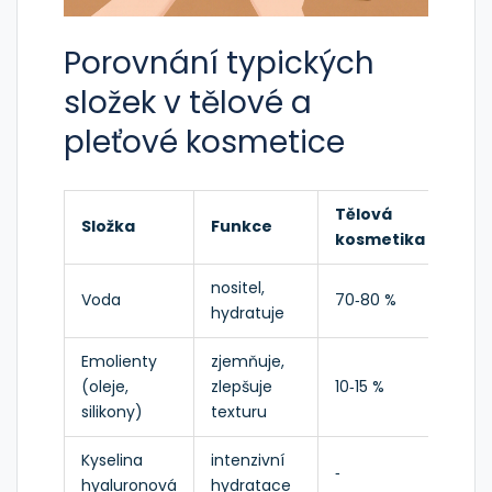
Porovnání typických
složek v tělové a
pleťové kosmetice
Tělová
Ple
Složka
Funkce
kosmetika
kos
nositel,
Voda
70‑80 %
75‑
hydratuje
Emolienty
zjemňuje,
(oleje,
zlepšuje
10‑15 %
5‑10
silikony)
texturu
Kyselina
intenzivní
‑
0,5‑
hyaluronová
hydratace