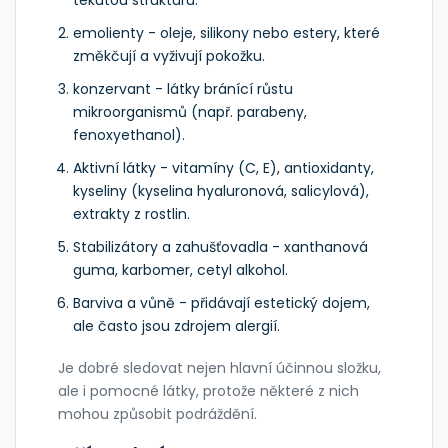
tekutou strukturu.
emolienty
- oleje, silikony nebo estery, které
změkčují a vyživují pokožku.
konzervant
- látky bránící růstu
mikroorganismů (např. parabeny,
fenoxyethanol).
Aktivní látky - vitamíny (C, E), antioxidanty,
kyseliny (kyselina hyaluronová, salicylová),
extrakty z rostlin.
Stabilizátory a zahušťovadla - xanthanová
guma, karbomer, cetyl alkohol.
Barviva a vůně - přidávají estetický dojem,
ale často jsou zdrojem alergií.
Je dobré sledovat nejen hlavní účinnou složku,
ale i pomocné látky, protože některé z nich
mohou způsobit podráždění.