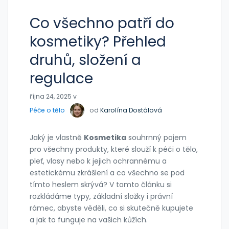
Co všechno patří do
kosmetiky? Přehled
druhů, složení a
regulace
října 24, 2025 v
Péče o tělo
od
Karolína Dostálová
Jaký je vlastně
Kosmetika
souhrnný pojem
pro všechny produkty, které slouží k péči o tělo,
pleť, vlasy nebo k jejich ochrannému a
estetickému zkrášlení
a co všechno se pod
tímto heslem skrývá? V tomto článku si
rozkládáme typy, základní složky i právní
rámec, abyste věděli, co si skutečně kupujete
a jak to funguje na vašich kůžích.