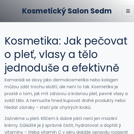
Kosmetický Salon Sedm
Kosmetika: Jak pečovat
o pleť, vlasy a tělo
jednoduše a efektivně
Kamarádi se slovy jako dermokosmetika nebo kolagen
můžou zdát trochu složití, ale není to tak. Kosmetika je
prostě o tom, jak mít zdravou a krásnou pleť, pevné vlasy a
svěží tělo. A nemusíte hned kupovat drahé produkty nebo
hledat zázraky – stačí pár chytrých kroků.
Začněme u pleti. Klíčem k dobré péči není jen mazání
krémy. Důležité je ji správně čistit, hydratovat a dopřát ji
vitamíny – třeba vitamín C v séru dokáže opravdu rozjasnit