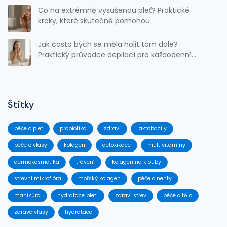
Co na extrémně vysušenou pleť? Praktické
kroky, které skutečně pomohou
Jak často bych se měla holit tam dole?
Praktický průvodce depilací pro každodenní
život
Štítky
péče o pleť
probiotika
zdraví
laktobacily
péče o vlasy
kolagen
detoxikace
multivitamíny
dermokosmetika
trávení
kolagen na klouby
střevní mikroflóra
mořský kolagen
péče o nehty
manikúra
hydratace pleti
zdraví střev
péče o tělo
zdravé vlasy
hydratace