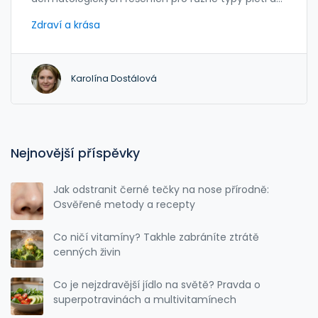
využívá inovativní vědecké poznatky. Tato značka
Zdraví a krása
je oblíbená díky své účinnosti a šetrnosti k pokožce.
Zjistěte více o jejích produktech, složení a příběhu.
Karolína Dostálová
Nejnovější příspěvky
Jak odstranit černé tečky na nose přírodně:
Osvěřené metody a recepty
Co ničí vitamíny? Takhle zabráníte ztrátě
cenných živin
Co je nejzdravější jídlo na světě? Pravda o
superpotravinách a multivitamínech