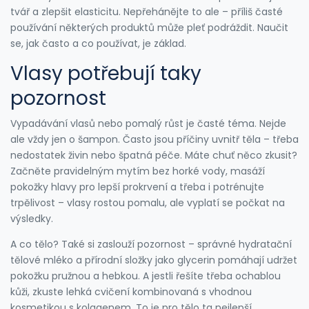
tvář a zlepšit elasticitu. Nepřehánějte to ale – příliš časté
používání některých produktů může pleť podráždit. Naučit
se, jak často a co používat, je základ.
Vlasy potřebují taky
pozornost
Vypadávání vlasů nebo pomalý růst je časté téma. Nejde
ale vždy jen o šampon. Často jsou příčiny uvnitř těla – třeba
nedostatek živin nebo špatná péče. Máte chuť něco zkusit?
Začněte pravidelným mytím bez horké vody, masáží
pokožky hlavy pro lepší prokrvení a třeba i potrénujte
trpělivost – vlasy rostou pomalu, ale vyplatí se počkat na
výsledky.
A co tělo? Také si zaslouží pozornost – správné hydratační
tělové mléko a přírodní složky jako glycerin pomáhají udržet
pokožku pružnou a hebkou. A jestli řešíte třeba ochablou
kůži, zkuste lehká cvičení kombinovaná s vhodnou
kosmetikou s kolagenem. To je pro tělo ta nejlepší