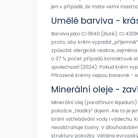
jen v případě, že máte velmi mastno
Umělé barviva - krá
Barviva jako CI 19140 (žluté), CI 42
proto, aby krém vypadal „příjemně
způsobit alergické reakce, zejména u
o 37 % počet případů kontaktové al
společnosti
(2024). Pokud krém vypa
Přirozené krémy nejsou barevné - a 
Minerální oleje - zaví
Minerální olej (paraffinum liquidum)
pokožce „hladký“ dojem. Ale to je jen
brání vstřebávání vody i výdechu. K
neodstraňuje toxiny. V dlouhodobé
struktury pokožky. Většina evropsk