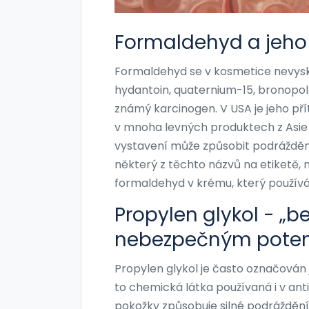
Formaldehyd a jeho 
Formaldehyd se v kosmetice nevysk
hydantoin, quaternium-15, bronopol.
známý karcinogen. V USA je jeho pří
v mnoha levných produktech z Asie
vystavení může způsobit podráždění
některý z těchto názvů na etiketě, 
formaldehyd v krému, který používá
Propylen glykol - „b
nebezpečným pote
Propylen glykol je často označován 
to chemická látka používaná i v antif
pokožky způsobuje silné podrážděn