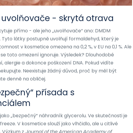
uvolňovače - skrytá otrava
ytuje přímo - ale jeho „uvolňovače“ ano: DMDM
 Tyto látky postupně uvolňují formaldehyd, který je
tomnost v kosmetice omezena na 0,2 %, v EU na 0,1 %. Ale
 se toto omezení ignoruje. Výsledek? Dlouhodobé
, alergie a dokonce poškození DNA. Pokud vidíte
nekupujte. Neexistuje žádný důvod, proč by měl být
te denně na obličej.
ezpečný“ přísada s
nciálem
jako „bezpečný“ náhradník glycerolu. Ve skutečnosti je
reeze. V kosmetice slouží jako vlhčidlo, ale u citlivé
í. Výzkum z
Journal of the American Academy of