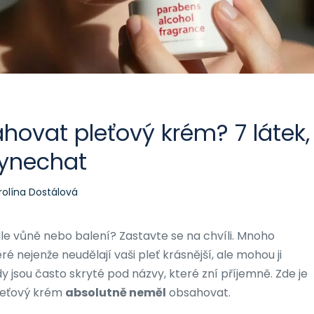
ovat pleťový krém? 7 látek,
vynechat
rolína Dostálová
le vůně nebo balení? Zastavte se na chvíli. Mnoho
é nejenže neudělají vaši pleť krásnější, ale mohou ji
ady jsou často skryté pod názvy, které zní příjemně. Zde je
pleťový krém
absolutně neměl
obsahovat.