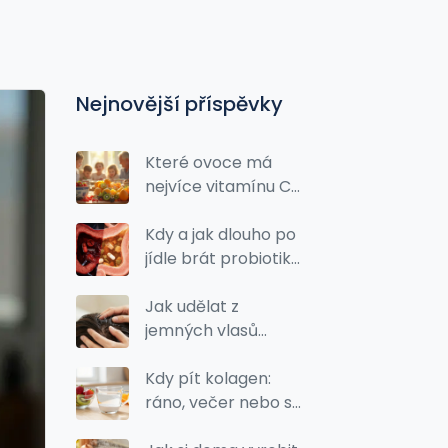
Nejnovější příspěvky
Které ovoce má
nejvíce vitamínu C?
Přehled a tipy pro
zdraví
Kdy a jak dlouho po
jídle brát probiotika
- praktický
průvodce
Jak udělat z
jemných vlasů
husté? Ověřené
metody pro objem a
Kdy pít kolagen:
sílu
ráno, večer nebo s
jídlem? Kompletní