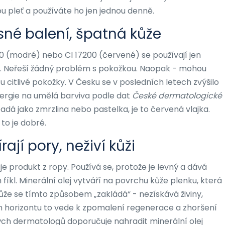
u pleť a používáte ho jen jednou denně.
sné balení, špatná kůže
090 (modré) nebo CI 17200 (červené) se používají jen
“. Neřeší žádný problém s pokožkou. Naopak - mohou
 citlivé pokožky. V Česku se v posledních letech zvýšilo
ergie na umělá barviva podle dat
České dermatologické
dá jako zmrzlina nebo pastelka, je to červená vlajka.
to je dobré.
rají pory, neživí kůži
 je produkt z ropy. Používá se, protože je levný a dává
 fíkl. Minerální olej vytváří na povrchu kůže plenku, která
ůže se tímto způsobem „zakládá“ - nezískává živiny,
m horizontu to vede k zpomalení regenerace a zhoršení
ých dermatologů doporučuje nahradit minerální olej