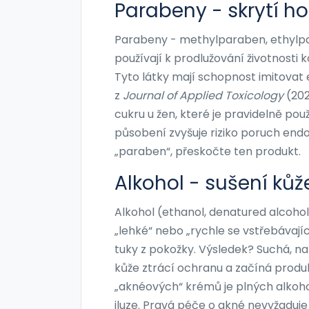
Parabeny - skrytí h
Parabeny - methylparaben, ethylpa
používají k prodlužování životnosti ko
Tyto látky mají schopnost imitovat
z
Journal of Applied Toxicology
(202
cukru u žen, které je pravidelně pou
působení zvyšuje riziko poruch endo
„paraben“, přeskočte ten produkt.
Alkohol - sušení kůž
Alkohol (ethanol, denatured alcohol
„lehké“ nebo „rychle se vstřebávajíc
tuky z pokožky. Výsledek? Suchá, na
kůže ztrácí ochranu a začíná produ
„aknéových“ krémů je plných alkohol
iluze. Pravá péče o akné nevyžaduje