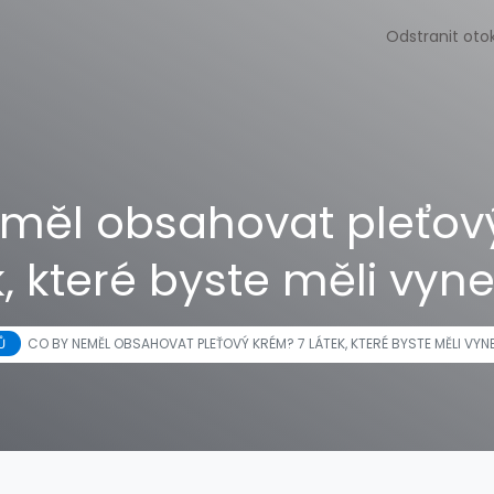
Odstranit oto
měl obsahovat pleťov
k, které byste měli vyn
Ů
CO BY NEMĚL OBSAHOVAT PLEŤOVÝ KRÉM? 7 LÁTEK, KTERÉ BYSTE MĚLI VY