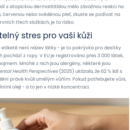
 lidí s atopickou dermatititidou mělo závažnou reakci na
, červenou nebo svěděnou pleť, zkuste se podívat na
vních třech složkách, je to riziko.
elný stres pro vaši kůži
etiketě není název látky - je to pokrývka pro desítky
 pochází z ropy. V EU je registrováno přes 3 000 látek,
ojmem. Mnohé z nich jsou alergény, některé jsou
ntal Health Perspectives
(2025) ukázala, že 62 % lidí s
ždění právě kvůli umělým vůňím. Pokud potřebujete vůni,
ími oleji - a to jen v nízké koncentraci.