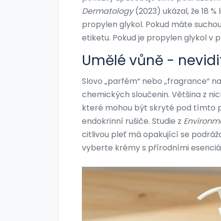
Dermatology
(2023) ukázal, že 18 %
propylen glykol. Pokud máte suchou
etiketu. Pokud je propylen glykol v pr
Umělé vůně - nevidit
Slovo „parfém“ nebo „fragrance“ na 
chemických sloučenin. Většina z nich
které mohou být skryté pod tímto p
endokrinní rušiče. Studie z
Environme
citlivou pleť má opakující se podrá
vyberte krémy s přírodními esenciáln