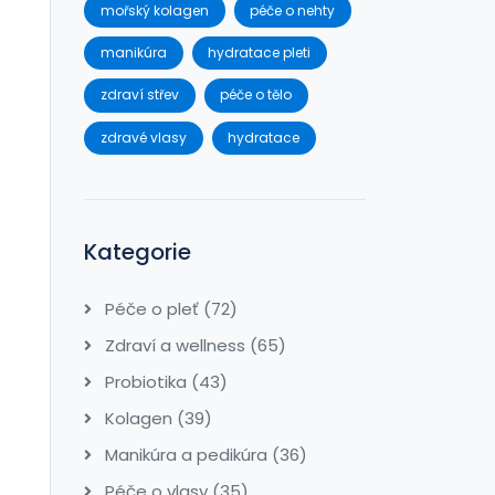
mořský kolagen
péče o nehty
manikúra
hydratace pleti
zdraví střev
péče o tělo
zdravé vlasy
hydratace
Kategorie
Péče o pleť
(72)
Zdraví a wellness
(65)
Probiotika
(43)
Kolagen
(39)
Manikúra a pedikúra
(36)
Péče o vlasy
(35)