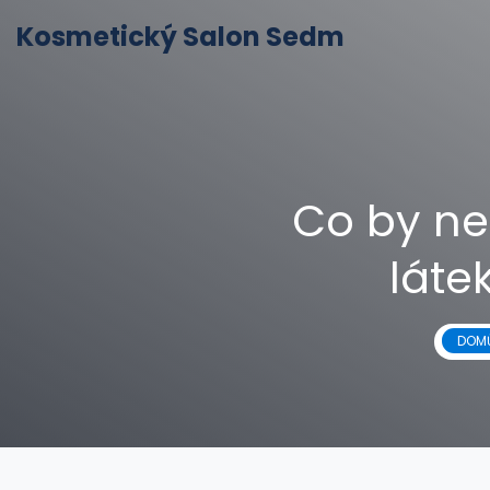
Kosmetický Salon Sedm
Co by ne
láte
DOM