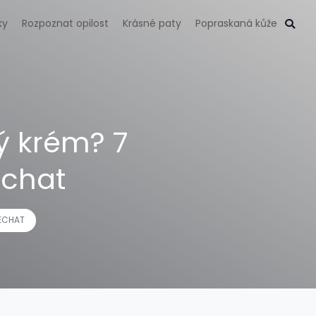
ky
Rozpoznat opilost
Krásné paty
Popraskaná kůže
ý krém? 7
echat
NECHAT