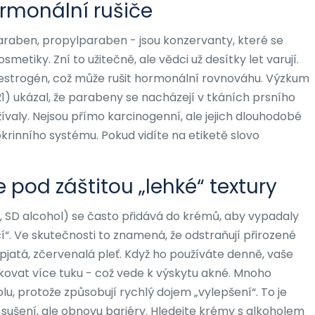
ormonální rušiče
raben, propylparaben - jsou konzervanty, které se
smetiky. Zní to užitečně, ale vědci už desítky let varují.
 estrogén, což může rušit hormonální rovnováhu. Výzkum
1) ukázal, že parabeny se nacházejí v tkáních prsního
žívaly. Nejsou přímo karcinogenní, ale jejich dlouhodobé
krinního systému. Pokud vidíte na etiketě slovo
e pod záštitou „lehké“ textury
, SD alcohol) se často přidává do krémů, aby vypadaly
í“. Ve skutečnosti to znamená, že odstraňují přirozené
pjatá, zčervenalá pleť. Když ho používáte denně, vaše
kovat více tuku - což vede k výskytu akné. Mnoho
u, protože způsobují rychlý dojem „vylepšení“. To je
 sušení, ale obnovu bariéry. Hledejte krémy s alkoholem