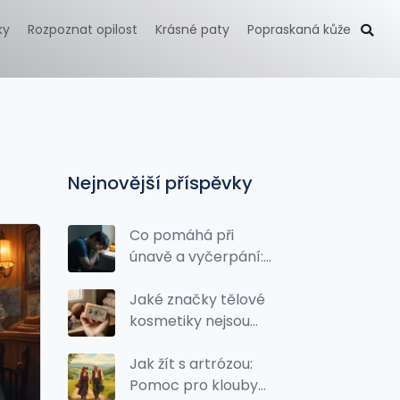
ky
Rozpoznat opilost
Krásné paty
Popraskaná kůže
Nejnovější příspěvky
Co pomáhá při
únavě a vyčerpání:
Multivitamíny, živiny
a osvědčené tipy
Jaké značky tělové
kosmetiky nejsou
testovány na
zvířatech?
Jak žít s artrózou:
Pomoc pro klouby