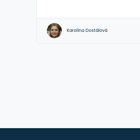
strava a malá každodenní péče moh
udělat zázraky. Objevte jednoduché a
účinné tipy, jak si zpevnit nehty bez
Karolína Dostálová
odborné pomoci. Vylepšete své domá
manikúrní dovednosti snadno a rychle