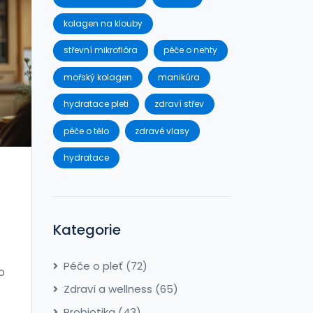
kolagen na klouby
střevní mikroflóra
péče o nehty
mořský kolagen
manikúra
hydratace pleti
zdraví střev
péče o tělo
zdravé vlasy
hydratace
Kategorie
Péče o pleť
(72)
o
Zdraví a wellness
(65)
a
Probiotika
(43)