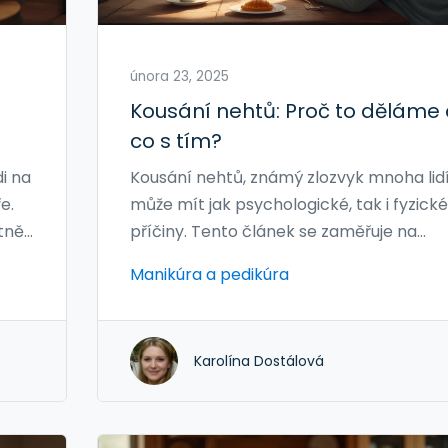
února 23, 2025
Kousání nehtů: Proč to děláme 
co s tím?
i na
Kousání nehtů, známý zlozvyk mnoha lidí
e.
může mít jak psychologické, tak i fyzické
tně
příčiny. Tento článek se zaměřuje na
důvody, proč si lidé koušou nehty, a nabí
Manikúra a pedikúra
praktické tipy, jak s tímto návykem
y
přestat. Zjistíte, jak může dobrá péče o
e
ruce pomoci zabraňovat kousání, a
Karolína Dostálová
 Vše
objevíte zajímavé detaily o tom, jak tent
.
zlozvyk může ovlivnit váš život.