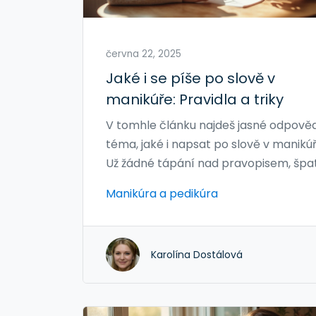
června 22, 2025
Jaké i se píše po slově v
manikúře: Pravidla a triky
V tomhle článku najdeš jasné odpověd
téma, jaké i napsat po slově v manikúř
Už žádné tápání nad pravopisem, špa
napsané popisky a trapné chyby v
Manikúra a pedikúra
salonech. Seznámím tě s konkrétními
příklady a jednoduchými pravidly, dík
kterým budeš mít jasno. Přidám i svoj
Karolína Dostálová
tipy a fakta, které tě možná překvapí.
srozumitelně a bez zbytečné omáčky