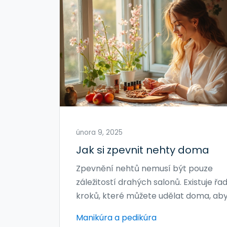
února 9, 2025
Jak si zpevnit nehty doma
Zpevnění nehtů nemusí být pouze
záležitostí drahých salonů. Existuje řa
kroků, které můžete udělat doma, ab
vaše nehty byly silnější a zdravější.
Manikúra a pedikúra
Používání správných produktů, vyváž