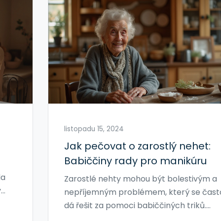
listopadu 15, 2024
Jak pečovat o zarostlý nehet:
Babiččiny rady pro manikúru
da
Zarostlé nehty mohou být bolestivým a
y
nepříjemným problémem, který se čast
dá řešit za pomoci babiččiných triků.
ená
Tento článek nabízí prověřené metody 