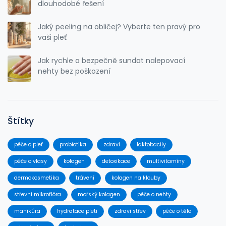
dlouhodobé řešení
Jaký peeling na obličej? Vyberte ten pravý pro
vaši pleť
Jak rychle a bezpečně sundat nalepovací
nehty bez poškození
Štítky
péče o pleť
probiotika
zdraví
laktobacily
péče o vlasy
kolagen
detoxikace
multivitamíny
dermokosmetika
trávení
kolagen na klouby
střevní mikroflóra
mořský kolagen
péče o nehty
manikúra
hydratace pleti
zdraví střev
péče o tělo