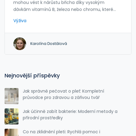
mohou vést k nárůstu břicha díky vysokým
dávkám vitamínů B, železa nebo chromu, které
ovlivňují chuť k jídlu a inzulin. Zjistěte, co skutečně
Výživa
způsobuje vaše břicho.
Karolína Dostálová
Nejnovější příspěvky
Jak správně pečovat o pleť: Kompletní
průvodce pro zdravou a zářivou tvář
Jak účinně zabít bakterie: Moderní metody a
přírodní prostředky
Co na zklidnění pleti: Rychlá pomoc i