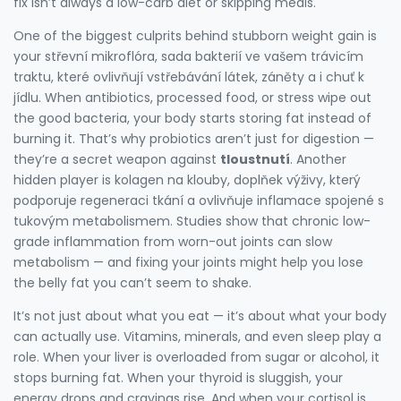
fix isn’t always a low-carb diet or skipping meals.
One of the biggest culprits behind stubborn weight gain is
your
střevní mikroflóra
,
sada bakterií ve vašem trávicím
traktu, které ovlivňují vstřebávání látek, záněty a i chuť k
jídlu
.
When antibiotics, processed food, or stress wipe out
the good bacteria, your body starts storing fat instead of
burning it. That’s why probiotics aren’t just for digestion —
they’re a secret weapon against
tloustnutí
. Another
hidden player is
kolagen na klouby
,
doplňek výživy, který
podporuje regeneraci tkání a ovlivňuje inflamace spojené s
tukovým metabolismem
.
Studies show that chronic low-
grade inflammation from worn-out joints can slow
metabolism — and fixing your joints might help you lose
the belly fat you can’t seem to shake.
It’s not just about what you eat — it’s about what your body
can actually use. Vitamins, minerals, and even sleep play a
role. When your liver is overloaded from sugar or alcohol, it
stops burning fat. When your thyroid is sluggish, your
energy drops and cravings rise. And when your cortisol is