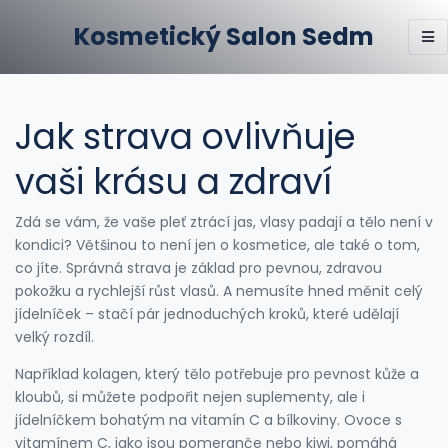
Kosmetický Salon Sedm
Jak strava ovlivňuje
vaši krásu a zdraví
Zdá se vám, že vaše pleť ztrácí jas, vlasy padají a tělo není v
kondici? Většinou to není jen o kosmetice, ale také o tom,
co jíte. Správná strava je základ pro pevnou, zdravou
pokožku a rychlejší růst vlasů. A nemusíte hned měnit celý
jídelníček – stačí pár jednoduchých kroků, které udělají
velký rozdíl.
Například kolagen, který tělo potřebuje pro pevnost kůže a
kloubů, si můžete podpořit nejen suplementy, ale i
jídelníčkem bohatým na vitamín C a bílkoviny. Ovoce s
vitamínem C, jako jsou pomeranče nebo kiwi, pomáhá