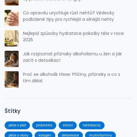
Co opravdu urychluje růst nehtů? Vědecky
podložené tipy pro rychlejší a silnější nehty
Nejlepší způsoby hydratace pokožky těla v roce
2025
Jak rozpoznat příznaky alkoholismu u žen a jak
začít s detoxikací
Proč se alkoholik třese: Příčiny, příznaky a co s
tím dělat
Štítky
péče o pleť
probiotika
zdraví
laktobacily
péče o vlasy
kolagen
detoxikace
multivitamíny