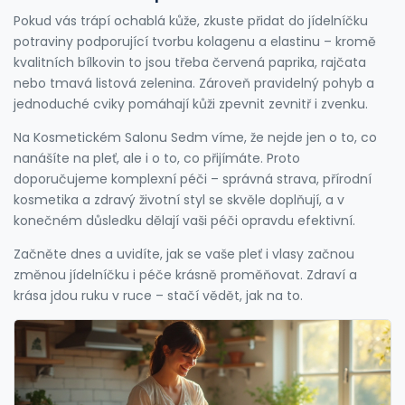
Pokud vás trápí ochablá kůže, zkuste přidat do jídelníčku
potraviny podporující tvorbu kolagenu a elastinu – kromě
kvalitních bílkovin to jsou třeba červená paprika, rajčata
nebo tmavá listová zelenina. Zároveň pravidelný pohyb a
jednoduché cviky pomáhají kůži zpevnit zevnitř i zvenku.
Na Kosmetickém Salonu Sedm víme, že nejde jen o to, co
nanášíte na pleť, ale i o to, co přijímáte. Proto
doporučujeme komplexní péči – správná strava, přírodní
kosmetika a zdravý životní styl se skvěle doplňují, a v
konečném důsledku dělají vaši péči opravdu efektivní.
Začněte dnes a uvidíte, jak se vaše pleť i vlasy začnou
změnou jídelníčku i péče krásně proměňovat. Zdraví a
krása jdou ruku v ruce – stačí vědět, jak na to.