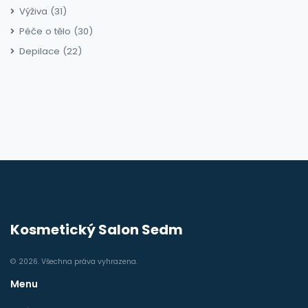
Výživa
(31)
Péče o tělo
(30)
Depilace
(22)
Kosmetický Salon Sedm
© 2026. Všechna práva vyhrazena.
Menu