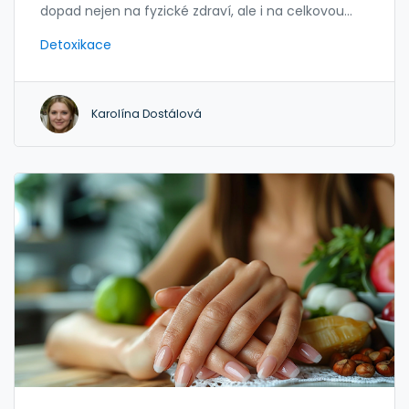
dopad nejen na fyzické zdraví, ale i na celkovou
pohodu. Tato praxe spočívá v omezení vystavení
Detoxikace
toxinům z životního prostředí a jejich odstranění z
těla. Jak správně přistupovat k detoxikaci, na co si
dát pozor a jaké metody zvolit, aby tělo i mysl byli v
Karolína Dostálová
rovnováze, vám představíme v tomto článku. S
jasnými kroky a praktickými tipy zjednodušíme
vaše úsilí o lepší zdraví.