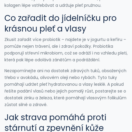
kolagen lépe vstřebávat a udržuje pleť pružnou.
Co zařadit do jídelníčku pro
krásnou pleť a vlasy
Zkusit zařadit více probiotik – najdete je v jogurtu a kefíru –
pomůže nejen trávení, ale i zdraví pokožky. Probiotika
podporují střevní mikrobiom, což se odráží i na vzhledu pleti,
která pak lépe odolává zánětům a podráždění.
Nezapomínejte ani na dostatek zdravých tuků, obsažených
třeba v avokádu, olivovém oleji nebo rybách. Tyto tuky
pomáhají udržet pleť hydratovanou a vlasy lesklé. A pokud
řešíte padání vlasů nebo jejich pomalý růst, postarejte se o
dostatek zinku a železa, které pomáhají vlasovým folikulům
zůstat silné a zdravé.
Jak strava pomáhá proti
stárnutí a zpevnění kůže