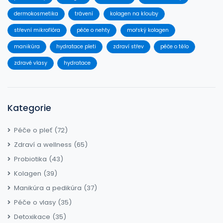
dermokosmetika
trávení
kolagen na klouby
střevní mikroflóra
péče o nehty
mořský kolagen
manikúra
hydratace pleti
zdraví střev
péče o tělo
zdravé vlasy
hydratace
Kategorie
Péče o pleť
(72)
Zdraví a wellness
(65)
Probiotika
(43)
Kolagen
(39)
Manikúra a pedikúra
(37)
Péče o vlasy
(35)
Detoxikace
(35)