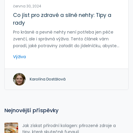
června 30, 2024
Co jíst pro zdravé a silné nehty: Tipy a
rady
Pro krásné a pevné nehty není potřeba jen péče
zvenčí, ale i správná výživa. Tento článek vám
poradí, jaké potraviny zařadit do jídelníčku, abyste
podpořili růst a zdraví svých nehtů. Odhalíme vám
Výživa
ty nejlepší zdroje vitamínů a minerálů, které vaše
nehty potřebují.
Karolína Dostálová
Nejnovější příspěvky
Jak získat přírodní kolagen: přirozené zdroje a
tipy, které skutečně fungují