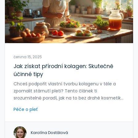
června 15, 2025
Jak získat přírodní kolagen: Skutečně
účinné tipy
Chceš podpořit vlastní tvorbu kolagenu v těle a
zpomalit stárnutí pleti? Tento článek ti
srozumitelně poradí, jak na to bez drahé kosmetiky.
Prozradí, proč je kolagen klíčový pro zdravou kůži,
Péče o pleť
které potraviny a zvyky ho přirozeně zvyšují a
čemu je lepší se vyhnout. Dozvíš se konkrétní tipy,
které máš hned po ruce, i triky, které většina lidí
Karolína Dostálová
přehlíží. Žádné prázdné fráze, jen jednoduché