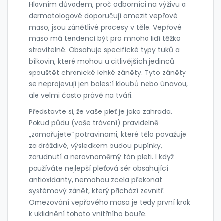
Hlavním důvodem, proč odborníci na výživu a
dermatologové doporučují omezit vepřové
maso, jsou zánětlivé procesy v těle. Vepřové
maso má tendenci být pro mnoho lidí těžko
stravitelné. Obsahuje specifické typy tuků a
bílkovin, které mohou u citlivějších jedinců
spouštět chronické lehké záněty. Tyto záněty
se neprojevují jen bolestí kloubů nebo únavou,
ale velmi často právě na tváři.
Představte si, že vaše pleť je jako zahrada.
Pokud půdu (vaše trávení) pravidelně
„zamořujete“ potravinami, které tělo považuje
za dráždivé, výsledkem budou pupínky,
zarudnutí a nerovnoměrný tón pleti. I když
používáte nejlepší
pleťová sér
obsahující
antioxidanty
, nemohou zcela překonat
systémový zánět, který přichází zevnitř.
Omezování vepřového masa je tedy první krok
k uklidnění tohoto vnitřního bouře.