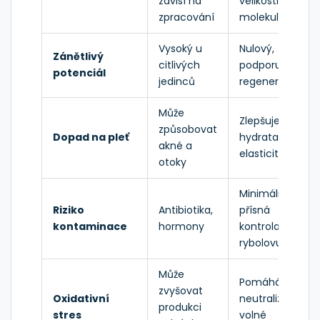
závisí na
velikosti
zpracování
molekul
Vysoký u
Nulový,
Zánětlivý
citlivých
podporuje
potenciál
jedinců
regeneraci
Může
Zlepšuje
způsobovat
Dopad na pleť
hydrataci a
akné a
elasticitu
otoky
Minimální,
Riziko
Antibiotika,
přísná
kontaminace
hormony
kontrola
rybolovu
Může
Pomáhá
zvyšovat
Oxidativní
neutralizovat
produkci
stres
volné