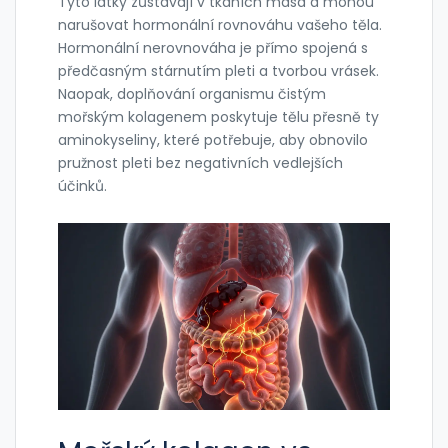
Tyto látky zůstávají v tkáních masa a mohou
narušovat hormonální rovnováhu vašeho těla.
Hormonální nerovnováha je přímo spojená s
předčasným stárnutím pleti a tvorbou vrásek.
Naopak, doplňování organismu čistým
mořským kolagenem
poskytuje tělu přesně ty
aminokyseliny, které potřebuje, aby obnovilo
pružnost pleti bez negativních vedlejších
účinků.