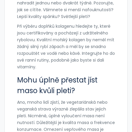
nahradit jednou nebo dvakrát týdně. Pozorujte,
jak se cítíte. Všimnete si menší nafouknutosti?
Lepší kvality spánku? Světlejší pleti?
Při výběru doplňků kolagenu hledejte ty, které
jsou certifikovány a pocházejí z udržitelného
rybolovu. Kvalitní mořský kolagen by neměl mít
žádný silný rybí zápach a měl by se snadno
rozpouštět ve vodě nebo kávě. Integrujte ho do
své ranní rutiny, podobně jako byste si dali
vitamíny.
Mohu úplně přestat jíst
maso kvůli pleti?
Ano, mnoho lidí zjistí, že vegetariánská nebo
veganská strava výrazně zlepšila stav jejich
pleti. Nicméně, úplné vyloučení masa není
nutností. Důležitější je kvalita masa a frekvence
konzumace. Omezení vepřového masa je