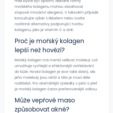
měli byste být opatrní. Některé formy
mořského kolagenu mohou obsahovat
stopové množství alergenů. V takovém případě
konzultujte výběr s lékařem nebo zvolte
rostlinné alternativy podporující tvorbu
kolagenu, jako je vitamín C a zinK.
Proč je mořský kolagen
lepší než hovězí?
Mořský kolagen má menší velikost molekul, což
umožňuje rychlejší a efektivnější vstřebávání
do kůže. Hovězí kolagen je sice také dobrý, ale
jeho molekuly jsou větší a tělo je musí déle
rozkládat. Pro okamžitější výsledky v péči o pleť
je mořský kolagen často preferovanější volbou.
Může vepřové maso
způsobovat akné?