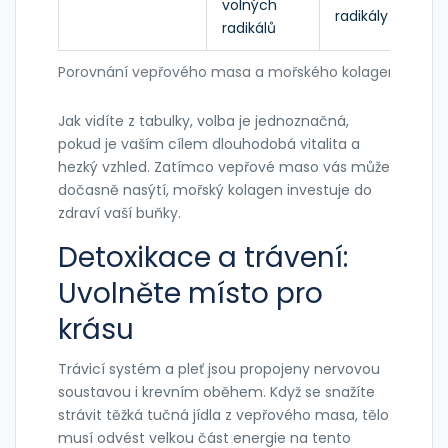
volných
radikály
radikálů
Porovnání vepřového masa a mořského kolagenu
Jak vidíte z tabulky, volba je jednoznačná,
pokud je vaším cílem dlouhodobá vitalita a
hezký vzhled. Zatímco vepřové maso vás může
dočasně nasýtí, mořský kolagen investuje do
zdraví vaší buňky.
Detoxikace a trávení:
Uvolněte místo pro
krásu
Trávicí systém a pleť jsou propojeny nervovou
soustavou i krevním oběhem. Když se snažíte
strávit těžká tučná jídla z vepřového masa, tělo
musí odvést velkou část energie na tento