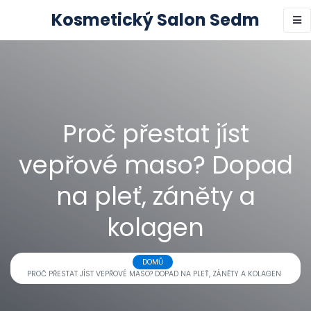
Kosmetický Salon Sedm
Proč přestat jíst
vepřové maso? Dopad
na pleť, záněty a
kolagen
DOMŮ
PROČ PŘESTAT JÍST VEPŘOVÉ MASO? DOPAD NA PLEŤ, ZÁNĚTY A KOLAGEN