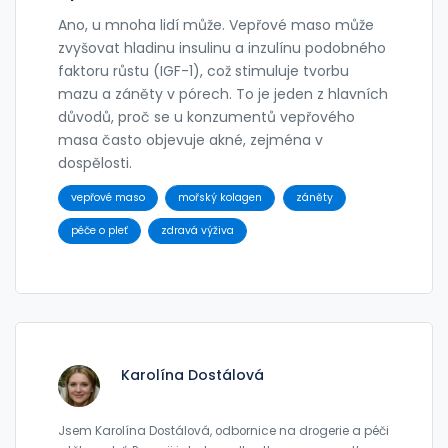
Ano, u mnoha lidí může. Vepřové maso může
zvyšovat hladinu insulinu a inzulínu podobného
faktoru růstu (IGF-1), což stimuluje tvorbu
mazu a záněty v pórech. To je jeden z hlavních
důvodů, proč se u konzumentů vepřového
masa často objevuje akné, zejména v
dospělosti.
vepřové maso
mořský kolagen
záněty
péče o pleť
zdravá výživa
Karolína Dostálová
Jsem Karolína Dostálová, odbornice na drogerie a péči