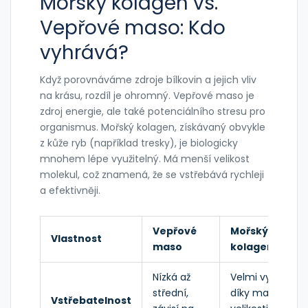
Mořský kolagen vs.
Vepřové maso: Kdo
vyhrává?
Když porovnáváme zdroje bílkovin a jejich vliv
na krásu, rozdíl je ohromný. Vepřové maso je
zdroj energie, ale také potenciálního stresu pro
organismus. Mořský kolagen, získávaný obvykle
z kůže ryb (například tresky), je biologicky
mnohem lépe využitelný. Má menší velikost
molekul, což znamená, že se vstřebává rychleji
a efektivněji.
Vepřové
Mořský
Vlastnost
maso
kolagen
Nízká až
Velmi vysoká
střední,
díky malé
Vstřebatelnost