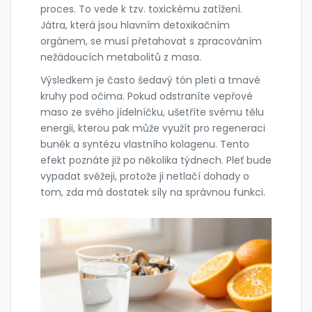
proces. To vede k tzv. toxickému zatížení.
Játra, která jsou hlavním detoxikačním
orgánem, se musí přetahovat s zpracováním
nežádoucích metabolitů z masa.
Výsledkem je často šedavý tón pleti a tmavé
kruhy pod očima. Pokud odstraníte vepřové
maso ze svého jídelníčku, ušetříte svému tělu
energii, kterou pak může využít pro regeneraci
buněk a syntézu vlastního kolagenu. Tento
efekt poznáte již po několika týdnech. Pleť bude
vypadat svěžeji, protože ji netlačí dohady o
tom, zda má dostatek síly na správnou funkci.