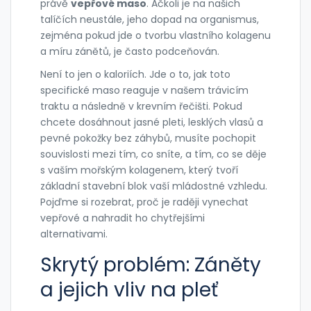
právě
vepřové maso
. Ačkoli je na našich
talíčích neustále, jeho dopad na organismus,
zejména pokud jde o tvorbu vlastního kolagenu
a míru zánětů, je často podceňován.
Není to jen o kaloriích. Jde o to, jak toto
specifické maso reaguje v našem trávicím
traktu a následně v krevním řečišti. Pokud
chcete dosáhnout jasné pleti, lesklých vlasů a
pevné pokožky bez záhybů, musíte pochopit
souvislosti mezi tím, co sníte, a tím, co se děje
s vaším
mořským kolagenem
, který tvoří
základní stavební blok vaší mládostné vzhledu
.
Pojďme si rozebrat, proč je raději vynechat
vepřové a nahradit ho chytřejšími
alternativami.
Skrytý problém: Záněty
a jejich vliv na pleť