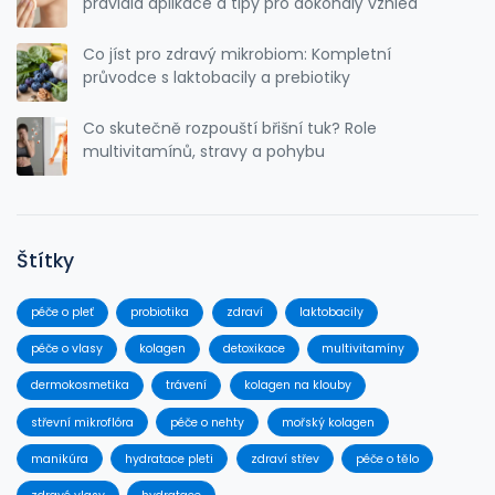
pravidla aplikace a tipy pro dokonalý vzhled
Co jíst pro zdravý mikrobiom: Kompletní
průvodce s laktobacily a prebiotiky
Co skutečně rozpouští břišní tuk? Role
multivitamínů, stravy a pohybu
Štítky
péče o pleť
probiotika
zdraví
laktobacily
péče o vlasy
kolagen
detoxikace
multivitamíny
dermokosmetika
trávení
kolagen na klouby
střevní mikroflóra
péče o nehty
mořský kolagen
manikúra
hydratace pleti
zdraví střev
péče o tělo