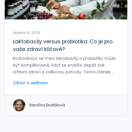
dubna 14, 2024
Laktobacily versus probiotika: Co je pro
vaše zdraví klíčové?
Rozhodnout se mezi laktobacily a probiotiky může
být komplikované, když se snažíte zlepšit své
střevní zdraví a celkovou pohodu. Tento článek
probírá klíčové rozdíly a výhody obou těchto
Zdraví a wellness
doplňků, představuje nejnovější výzkumy a
navrhuje, jak je můžete efektivně začlenit do svého
denního režimu pro podporu imunitního systému a
Karolína Dostálová
zlepšení kvality života.