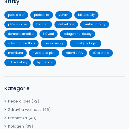
Štítky
péče o pleť
probiotika
zdraví
laktobacily
péče o vlasy
kolagen
detoxikace
multivitamíny
dermokosmetika
trávení
kolagen na klouby
střevní mikroflóra
péče o nehty
mořský kolagen
manikúra
hydratace pleti
zdraví střev
péče o tělo
zdravé vlasy
hydratace
Kategorie
Péče o pleť
(72)
Zdraví a wellness
(65)
Probiotika
(43)
Kolagen
(39)