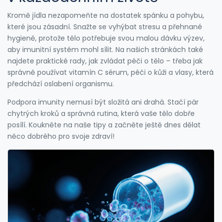
Kromě jídla nezapomeňte na dostatek spánku a pohybu,
které jsou zásadní. Snažte se vyhýbat stresu a přehnané
hygieně, protože tělo potřebuje svou malou dávku výzev,
aby imunitní systém mohl sílit. Na našich stránkách také
najdete praktické rady, jak zvládat péči o tělo – třeba jak
správně používat vitamín C sérum, péči o kůži a vlasy, která
předchází oslabení organismu.
Podpora imunity nemusí být složitá ani drahá. Stačí pár
chytrých kroků a správná rutina, která vaše tělo dobře
posílí. Koukněte na naše tipy a začněte ještě dnes dělat
něco dobrého pro svoje zdraví!