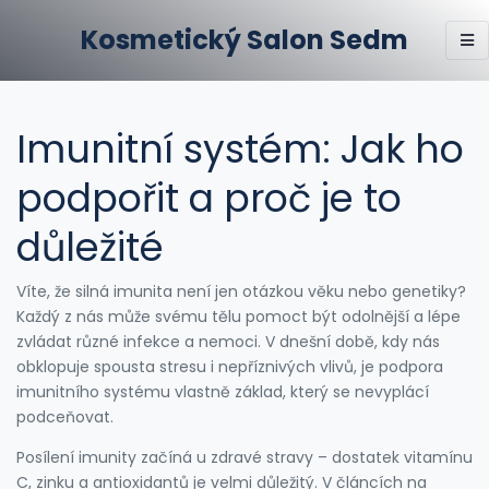
Kosmetický Salon Sedm
Imunitní systém: Jak ho
podpořit a proč je to
důležité
Víte, že silná imunita není jen otázkou věku nebo genetiky?
Každý z nás může svému tělu pomoct být odolnější a lépe
zvládat různé infekce a nemoci. V dnešní době, kdy nás
obklopuje spousta stresu i nepříznivých vlivů, je podpora
imunitního systému vlastně základ, který se nevyplácí
podceňovat.
Posílení imunity začíná u zdravé stravy – dostatek vitamínu
C, zinku a antioxidantů je velmi důležitý. V článcích na