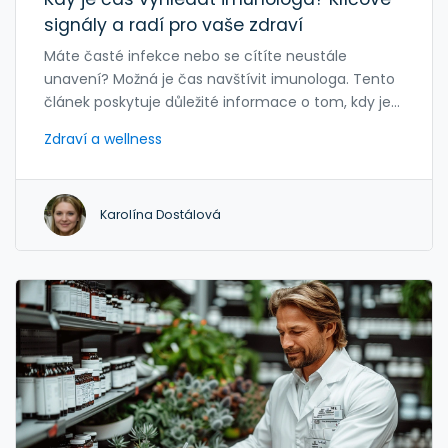
signály a radí pro vaše zdraví
Máte časté infekce nebo se cítíte neustále
unavení? Možná je čas navštívit imunologa. Tento
článek poskytuje důležité informace o tom, kdy je
vhodné vyhledat specialistu na imunologii, jaké
Zdraví a wellness
symptomy by vás měly upozornit a co očekávat
od konzultace. Seznamte se s běžnými příznaky
alergií, autoimunitních onemocnění a dalších
Karolína Dostálová
stavů spojených s nefunkčním imunitním
systémem a zjistěte, jak vám imunolog může
pomoci zlepšit kvalitu života.