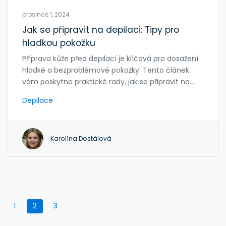
prosince 1, 2024
Jak se připravit na depilaci: Tipy pro
hladkou pokožku
Příprava kůže před depilací je klíčová pro dosažení
hladké a bezproblémové pokožky. Tento článek
vám poskytne praktické rady, jak se připravit na
depilaci, abyste minimalizovali podráždění a zlepšili
Depilace
výsledek. Naučte se, jak vyčistit a zvláčnit pokožku
před depilací, jaké jsou nejlepší přípravky pro různé
typy pleti a jak se vyhnout běžným chybám. Vaše
Karolína Dostálová
pokožka vám poděkuje za správnou péči a
pozornost před tímto procesem.
1
2
3