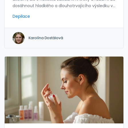
dosáhnout hladkého a dlouhotrvajícího výsledku v
pohodlí domova. Tento článek poskytuje přehled
Depilace
různých metod depilace, od holení po voskové
pásky, a nabízí praktické tipy pro bezpečné a
efektivní odstranění chloupků. Důležitou součástí je
Karolína Dostálová
také péče o pokožku před a po depilaci, aby se
minimalizovalo podráždění a dosáhlo se
požadovaného hladkého efektu. Poradíme vám, jak
si vybrat správné produkty a jak pečovat o intimní
partie po zákroku.