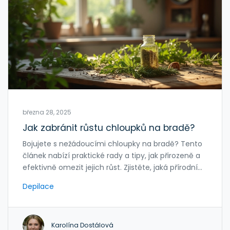
března 28, 2025
Jak zabránit růstu chloupků na bradě?
Bojujete s nežádoucími chloupky na bradě? Tento
článek nabízí praktické rady a tipy, jak přirozeně a
efektivně omezit jejich růst. Zjistěte, jaká přírodní
řešení můžete vyzkoušet doma a kdy je lepší
Depilace
obrátit se na odborníka. Dozvíte se také, jaký vliv
má životní styl na růst chloupků.
Karolína Dostálová