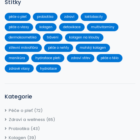
Štítky
péče o pleť
probiotika
zdraví
laktobacily
péče o vlasy
kolagen
detoxikace
multivitamíny
dermokosmetika
trávení
kolagen na klouby
střevní mikroflóra
péče o nehty
mořský kolagen
manikúra
hydratace pleti
zdraví střev
péče o tělo
zdravé vlasy
hydratace
Kategorie
Péče o pleť
(72)
Zdraví a wellness
(65)
Probiotika
(43)
Kolagen
(39)