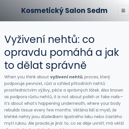
Kosmetický Salon Sedm
Vyživení nehtů: co
opravdu pomáhá a jak
to dělat správně
When you think about
vyživení nehtů
,
proces, který
podporuje pevnost, růst a vzhled přírodních nehtů
prostřednictvím výživy, péče a správných látek
. Also known
as
podpora růstu nehtů
, it is not about polish or fake nails—
it’s about what’s happening underneath, where your body
rebuilds tissue every few months.
Většina lidí si myslí, že
křehké nehty jsou důsledkem špatného laku nebo častého
mytí rukou. Ale pravda je jiná: to, co se děje uvnitř, má větší