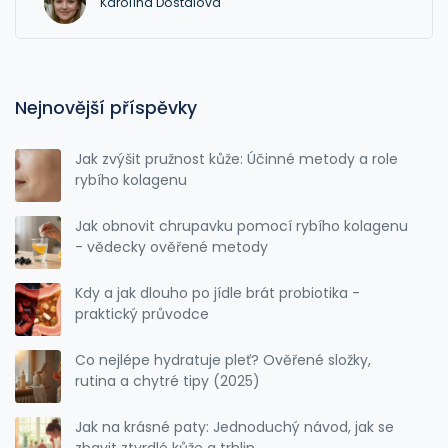
Karolína Dostálová
Nejnovější příspěvky
Jak zvýšit pružnost kůže: Účinné metody a role
rybího kolagenu
Jak obnovit chrupavku pomocí rybího kolagenu
- vědecky ověřené metody
Kdy a jak dlouho po jídle brát probiotika -
praktický průvodce
Co nejlépe hydratuje pleť? Ověřené složky,
rutina a chytré tipy (2025)
Jak na krásné paty: Jednoduchý návod, jak se
zbavit ztvrdlé kůže a trhlin