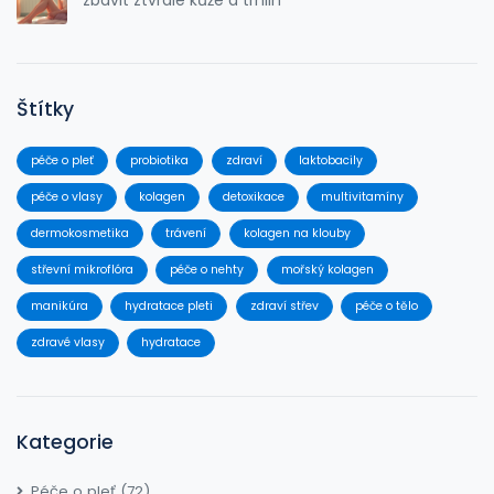
Štítky
péče o pleť
probiotika
zdraví
laktobacily
péče o vlasy
kolagen
detoxikace
multivitamíny
dermokosmetika
trávení
kolagen na klouby
střevní mikroflóra
péče o nehty
mořský kolagen
manikúra
hydratace pleti
zdraví střev
péče o tělo
zdravé vlasy
hydratace
Kategorie
Péče o pleť
(72)