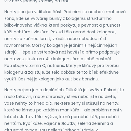
vliv než všechny krémky na trhu.
Nehty jsou jen viditelná část. Pod nimi se nachází maticová
zóna, kde se vytvářejí buňky z
kolagenu
,
strukturního
bílkovinového vlákna, které poskytuje pevnost a pružnost
kůži, nehtům i vlasům
. Pokud tělo nemá dost kolagenu,
nehty se začnou lomit, vrásčit nebo nebudou růst
rovnoměrně. Mořský kolagen je jedním z nejúčinnějších
zdrojů – lépe se vstřebává než hovězí a přímo podporuje
nehtovou strukturu. Ale kolagen sám o sobě nestačí.
Potřebuje
vitamín C
,
nutriens, který je klíčový pro tvorbu
kolagenu a zajišťuje, že tělo dokáže tento bílek efektivně
využít
. Bez něj je kolagen jako aut bez benzínu.
Nehty nejsou jen o doplňcích. Důležitá je i výživa. Pokud jíte
málo bílkovin, máte chronický stres nebo jste na dietě,
vaše nehty to hned cítí. Některé ženy si stěžují na nehty,
které se lámou po každém manikúře – ale problém není v
lakách. Je to v těle. Výživa, která pomáhá kůži, pomáhá i
nehtům. Rybí kůže, vaječné žloutky, zelená zelenina a
citrusové ovoce jsou nejlepší přírodní zdroje. A