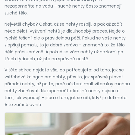
nezapomeňte na vodu – suché nehty často znamenají
suché tělo.
Největší chyba? Čekat, až se nehty rozbijí, a pak až začít
něco dělat. Vyživení nehtů je dlouhodobý proces. Nejde o
rychlé řešení, ale o pravidelnou péči. Pokud se vaše nehty
zlepšují pomalu, to je dobrá zpráva – znamená to, že tělo
dělá práci správně. A pokud se vám nehty už nezlomí po
třech týdnech, už jste na správné cestě.
V této sbírce najdete vše, co potřebujete: od toho, jak se
vstřebává kolagen pro nehty, přes to, jak správně pilovat
přírodní nehty, až po to, proč některé multivitamíny mohou
nehty zhoršovat. Nezapomeňte: krásné nehty nejsou o
tom, jak vypadají – jsou o tom, jak se cítí, když je dotknete.
A to začíná uvnitř.