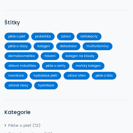
Štítky
péče o pleť
probiotika
zdraví
laktobacily
péče o vlasy
kolagen
detoxikace
multivitamíny
dermokosmetika
trávení
kolagen na klouby
střevní mikroflóra
péče o nehty
mořský kolagen
manikúra
hydratace pleti
zdraví střev
péče o tělo
zdravé vlasy
hydratace
Kategorie
Péče o pleť
(72)