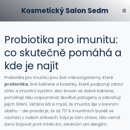
Kosmetický Salon Sedm
Probiotika pro imunitu:
co skutečně pomáhá a
kde je najít
Probiotika pro imunitu jsou živé mikroorganismy, které
probiotika
,
živé bakterie a kvasinky, které podporují zdraví
střev a imunitní systém
. Also known as
dobré bakterie
,
pomáhají tělu rozpoznávat škodlivé patogeny a zabraňují
jejich šíření.
Většina lidí si myslí, že imunita žije v krevním
oběhu – ale pravda je, že až 70 % imunitních buněk se
nachází v našich střevech. Když je tam chaos, tělo nemá
šanci bojovat proti infekcím, zánětům ani alergiím.