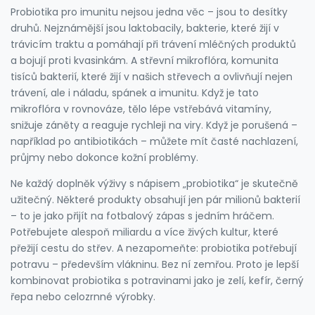
Probiotika pro imunitu nejsou jedna věc – jsou to desítky
druhů. Nejznámější jsou
laktobacily
,
bakterie, které žijí v
trávicím traktu a pomáhají při trávení mléčných produktů
a bojují proti kvasinkám
.
A
střevní mikroflóra
,
komunita
tisíců bakterií, které žijí v našich střevech a ovlivňují nejen
trávení, ale i náladu, spánek a imunitu
.
Když je tato
mikroflóra v rovnováze, tělo lépe vstřebává vitamíny,
snižuje záněty a reaguje rychleji na viry. Když je porušená –
například po antibiotikách – můžete mít časté nachlazení,
průjmy nebo dokonce kožní problémy.
Ne každý doplněk výživy s nápisem „probiotika“ je skutečně
užitečný. Některé produkty obsahují jen pár milionů bakterií
– to je jako přijít na fotbalový zápas s jedním hráčem.
Potřebujete alespoň miliardu a více živých kultur, které
přežijí cestu do střev. A nezapomeňte: probiotika potřebují
potravu – především vlákninu. Bez ní zemřou. Proto je lepší
kombinovat probiotika s potravinami jako je zelí, kefír, černý
řepa nebo celozrnné výrobky.