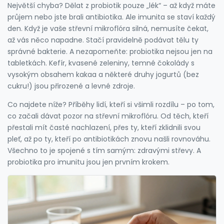
Největší chyba? Dělat z probiotik pouze „lék“ – až když máte
průjem nebo jste brali antibiotika. Ale imunita se staví každý
den. Když je vaše střevní mikroflóra silná, nemusíte čekat,
až vás něco napadne. Stačí pravidelně podávat tělu ty
správné bakterie. A nezapomeňte: probiotika nejsou jen na
tabletkách. Kefír, kvasené zeleniny, temné čokolády s
vysokým obsahem kakaa a některé druhy jogurtů (bez
cukru!) jsou přirozené a levné zdroje.
Co najdete níže? Příběhy lidí, kteří si všimli rozdílu – po tom,
co začali dávat pozor na střevní mikroflóru. Od těch, kteří
přestali mít časté nachlazení, přes ty, kteří zklidnili svou
pleť, až po ty, kteří po antibiotikách znovu našli rovnováhu.
Všechno to je spojené s tím samým: zdravými střevy. A
probiotika pro imunitu jsou jen prvním krokem.