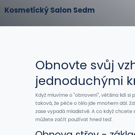
Kosmetický Salon Sedm
Obnovte svůj vzh
jednoduchými k
Když mluvíme o "obnovení", většina lidí si 
taková, že péče o tělo jde mnohem dál. Zdr
zase vypadá mladistvě. A co když chcete 
můžete začít používat hned teď.
Obnova střev - zákla