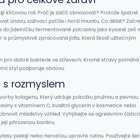
jí klíčovou roli. Proč je začít obnovovat? Protože špatně
at únavu, zažívací potíže i horší imunitu. Co dělat? Začn
te do jídelníčku fermentované potraviny jako kysané zelí
kr a průmyslově zpracovaná jídla, která škodí užitečným
m pro dobré bakterie ve střevech. Kromě stravy pomáhá 
otní styl podporuje obnovu.
sy s rozmyslem
vorby kolagenu, který udržuje pokožku pružnou a pevnou.
aviny s vitamínem C, kvalitní glycerin v kosmetice nebo
ovit mladistvý vzhled. Vyhýbejte se agresivním čistic
její přirozenou bariéru.
 vlasy padají nebo nerostou, upravte rutinu. Používejte še