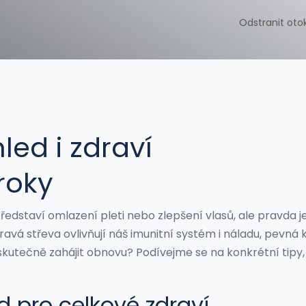
Odstranit oto
led i zdraví
roky
představí omlazení pleti nebo zlepšení vlasů, ale pravda j
avá střeva ovlivňují náš imunitní systém i náladu, pevná 
skutečně zahájit obnovu? Podívejme se na konkrétní tipy,
d pro celkové zdraví