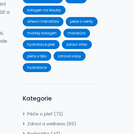
ání
kolagen na klouby
ží a
střevní mikroflóra
péče o nehty
i,
mořský kolagen
manikúra
 ale
hydratace pleti
zdraví střev
péče o tělo
zdravé vlasy
hydratace
Kategorie
Péče o pleť
(72)
Zdraví a wellness
(65)
Probiotika
(43)