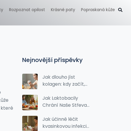
ky
Rozpoznat opilost
Krásné paty
Popraskaná kůže
Nejnovější příspěvky
Jak dlouho jíst
kolagen: kdy začít,
jak dlouho užívat a
e
kdy uvidíte výsledky
Jak Laktobacily
kůže
Chrání Naše Střeva
 které
a Co Jim Škodí
Jak účinně léčit
kvasinkovou infekci