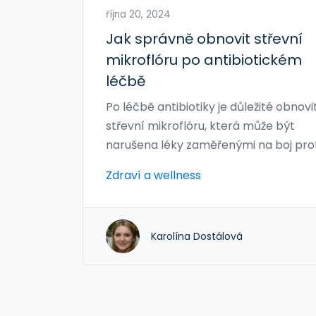
října 20, 2024
Jak správně obnovit střevní
mikroflóru po antibiotickém
léčbě
Po léčbě antibiotiky je důležité obnovi
střevní mikroflóru, která může být
narušena léky zaměřenými na boj prot
bakteriálním infekcím. Tento proces
Zdraví a wellness
zahrnuje konzumaci potravin a doplň
bohatých na laktobacily, které moho
pomoci při obnově rovnováhy
Karolína Dostálová
prospěšných bakterií. Správná výživa 
klíčová pro udržení zdraví střev. Rovně
důležité vědět, které potraviny a prak
mohou podpořit tento proces. Článek