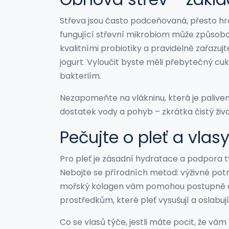
Střeva jsou často podceňovaná, přesto hra
fungující střevní mikrobiom může způsobov
kvalitními probiotiky a pravidelně zařazuj
jogurt. Vyloučit byste měli přebytečný cu
bakteriím.
Nezapomeňte na vlákninu, která je palive
dostatek vody a pohyb – zkrátka čistý živ
Pečujte o pleť a vla
Pro pleť je zásadní hydratace a podpora t
Nebojte se přírodních metod: výživné potr
mořský kolagen vám pomohou postupně obn
prostředkům, které pleť vysušují a oslabují 
Co se vlasů týče, jestli máte pocit, že vám