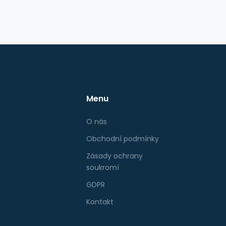
Menu
O nás
Obchodní podmínky
Zásady ochrany
soukromí
GDPR
Kontakt