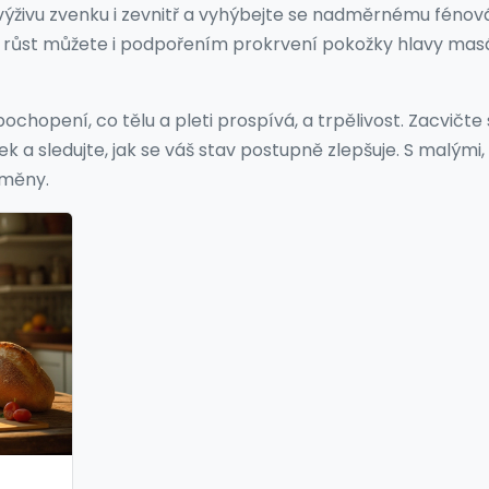
ýživu zvenku i zevnitř a vyhýbejte se nadměrnému fénov
it růst můžete i podpořením prokrvení pokožky hlavy masá
hopení, co tělu a pleti prospívá, a trpělivost. Zacvičte s
ek a sledujte, jak se váš stav postupně zlepšuje. S malými,
změny.