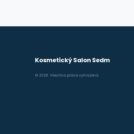
nabízí tipy a rady, jak efektivně obnov
střevní mikroflóru.
Kosmetický Salon Sedm
© 2026. Všechna práva vyhrazena.