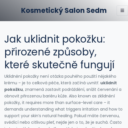
Kosmetický Salon Sedm
Jak uklidnit pokožku:
přirozené způsoby,
které skutečně fungují
Uklidnění pokožky není otázka pouhého použití nějakého
krému – je to celková péče, která začíná uvnitř.
uklidnit
pokožku
,
znamená zastavit podráždění, snížit červenání a
obnovit přirozenou bariéru kůže
. Also known as
zklidnění
pokožky
, it requires more than surface-level care – it
demands understanding what triggers irritation and how to
support your skin’s natural healing.
Pokud máte červenou,
svědící nebo citlivou pleť, nejde jen o to, že je suchá. Často