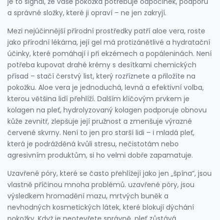
je to signál, že vaše pokožka potřebuje odpočinek, podporu
a správné složky, které ji opraví – ne jen zakryjí.
Mezi nejúčinnější přírodní prostředky patří
aloe vera
,
roste
jako přírodní lékárna, její gel má protizánětlivé a hydratační
účinky, které pomáhají i při ekzémech a popáleninách
.
Není
potřeba kupovat drahé krémy s desítkami chemických
přísad – stačí čerstvý list, který rozříznete a přiložíte na
pokožku. Aloe vera je jednoduchá, levná a efektivní volba,
kterou většina lidí přehlíží. Dalším klíčovým prvkem je
kolagen na pleť
,
hydrolyzovaný kolagen podporuje obnovu
kůže zevnitř, zlepšuje její pružnost a zmenšuje výrazné
červené skvrny
.
Není to jen pro starší lidi – i mladá pleť,
která je podrážděná kvůli stresu, nečistotám nebo
agresivním produktům, si ho velmi dobře zapamatuje.
Uzavřené póry, které se často přehlížejí jako jen „špína“, jsou
vlastně příčinou mnoha problémů.
uzavřené póry
,
jsou
výsledkem hromadění mazu, mrtvých buněk a
nevhodných kosmetických látek, které blokují dýchání
pokožky
.
Když je neotevřete správně, pleť zůstává