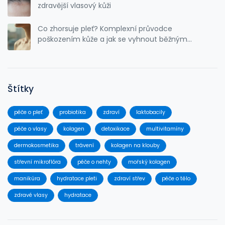
zdravější vlasový kůži
Co zhorsuje pleť? Komplexní průvodce
poškozením kůže a jak se vyhnout běžným
chybám
Štítky
péče o pleť
probiotika
zdraví
laktobacily
péče o vlasy
kolagen
detoxikace
multivitamíny
dermokosmetika
trávení
kolagen na klouby
střevní mikroflóra
péče o nehty
mořský kolagen
manikúra
hydratace pleti
zdraví střev
péče o tělo
zdravé vlasy
hydratace