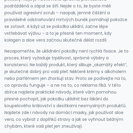
podrážděná a zápal se šíří. Nejde o to, že byste měli
používat agresivní scrub – naopak, jemné čištění a
pravidelné odstraňování mrtvých buněk pomáhají pokožce
se zotavit. A když už se pokožka uklidní, začne lépe
vstřebávat výživu – a to je přesně ten moment, kdy
kolagen a aloe vera začnou skutečně dělat rozdíl.
Nezapomeňte, že uklidnění pokožky není rychlá fixace. Je to
proces, který vyžaduje trpělivost, správné výběry a
konzistenci. Ne každý produkt, který slibuje „okamžitý efekt“,
je skutečně dobrý pro vaši pleť. Některé krémy s alkoholem
nebo parfémem jen zhoršují stav. Proto se podívejte na to,
co opravdu funguje – a ne na to, co reklama říká. V této
sbírce najdete praktické návody, které vám pomohou
přesně pochopit, jak pokožku uklidnit bez lákání do
koupelového království s desítkami nesmyslných produktů.
Najdete zde i návody na domácí masky, jak používat aloe
vera, co vybrat z doplňků stravy a jak se vyhnout běžným
chybám, které vaši pleť jen zneužívají.