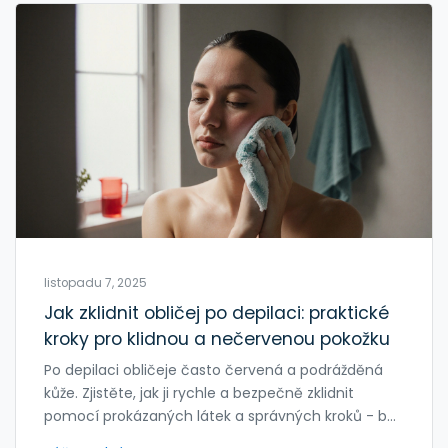
listopadu 7, 2025
Jak zklidnit obličej po depilaci: praktické
kroky pro klidnou a nečervenou pokožku
Po depilaci obličeje často červená a podrážděná
kůže. Zjistěte, jak ji rychle a bezpečně zklidnit
pomocí prokázaných látek a správných kroků - bez
alkoholu, parfémů a škodlivých domácích triků.