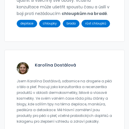
ujasnit si všechny své obavy. Včasná
konzultace může ušetřit spoustu času a úsilí v
boji proti nežádoucím
chloupkům na bradě
.
depilace
chloupky
brada
růst chloupků
Karolína Dostálová
Jsem Karolína Dostálová, odbornice na drogerie a péči
o tělo a pleť. Pracuji jako konzultantka a recenzentka
produktů v oblasti dermokosmetiky, tělové a vlasové
kosmetiky. Ve svém volném čase ráda píšu články a
blogy, kde sdílím tipy na téma depilace, manikúra,
pedikúra a detoxikace. Mé hlavní zaměření jsou
produkty pro péči o pleť, včetně probiotických doplňků a
kolagenu pro zlepšení vzhledu a zdraví pokožky.