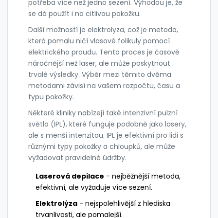
potřeba více než jedno sezení. Výhodou je, že
se dá použít i na citlivou pokožku.
Další možností je elektrolyza, což je metoda,
která pomalu ničí vlasové folikuly pomocí
elektrického proudu. Tento proces je časově
náročnější než laser, ale může poskytnout
trvalé výsledky. Výběr mezi těmito dvěma
metodami závisí na vašem rozpočtu, času a
typu pokožky.
Některé kliniky nabízejí také intenzivní pulzní
světlo (IPL), které funguje podobně jako lasery,
ale s menší intenzitou. IPL je efektivní pro lidi s
různými typy pokožky a chloupků, ale může
vyžadovat pravidelné údržby.
Laserová depilace
- nejběžnější metoda,
efektivní, ale vyžaduje více sezení.
Elektrolýza
- nejspolehlivější z hlediska
trvanlivosti, ale pomalejší.