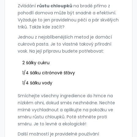
Zvládání
růstu chloupků
na bradě přímo z
pohodlí domova může být snadné a efektivní.
Vyžaduje to jen pravidelnou péči a pár skvělých
triků. Takže kde začít?
Jednou z nejoblíbenějších metod je domácí
cukrová pasta. Je to vlastně takový přírodní
vosk. Na její přípravu budete potřebovat:
2 šálky cukru
1/4 šálku citrónové šťávy
1/4 šálku vody
Smíchejte všechny ingredience do hrnce na
nízkém ohni, dokud směs nezhnědne. Nechte
mírně vychladnout a aplikujte na pokožku ve
směru růstu chloupků. Poté strhněte proti
směru. Je to levné a ekologické!
Další možností je pravidelné používání