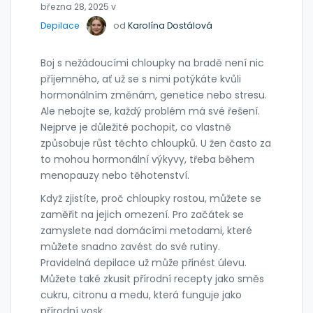
března 28, 2025 v
Depilace
od
Karolína Dostálová
Boj s nežádoucími chloupky na bradě není nic
příjemného, ať už se s nimi potýkáte kvůli
hormonálním změnám, genetice nebo stresu.
Ale nebojte se, každý problém má své řešení.
Nejprve je důležité pochopit, co vlastně
způsobuje růst těchto chloupků. U žen často za
to mohou hormonální výkyvy, třeba během
menopauzy nebo těhotenství.
Když zjistíte, proč chloupky rostou, můžete se
zaměřit na jejich omezení. Pro začátek se
zamyslete nad domácími metodami, které
můžete snadno zavést do své rutiny.
Pravidelná depilace už může přinést úlevu.
Můžete také zkusit přírodní recepty jako směs
cukru, citronu a medu, která funguje jako
přírodní vosk.