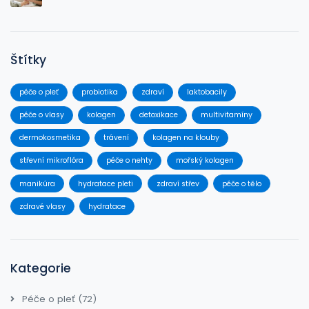
Štítky
péče o pleť
probiotika
zdraví
laktobacily
péče o vlasy
kolagen
detoxikace
multivitamíny
dermokosmetika
trávení
kolagen na klouby
střevní mikroflóra
péče o nehty
mořský kolagen
manikúra
hydratace pleti
zdraví střev
péče o tělo
zdravé vlasy
hydratace
Kategorie
Péče o pleť
(72)