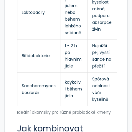
kyselost
jídlem
mírná,
Laktobacily
nebo
podpora
během
absorpce
lehkého
živin
snídaně
1 - 2 h
Nejnižší
po
pH, vyšší
Bifidobakterie
hlavním
šance na
jídle
přežití
Spórová
kdykoliv,
Saccharomyces
odolnost
i během
boulardii
vůči
jídla
kyselině
Ideální okamžiky pro různé probiotické kmeny
Jak kombinovat