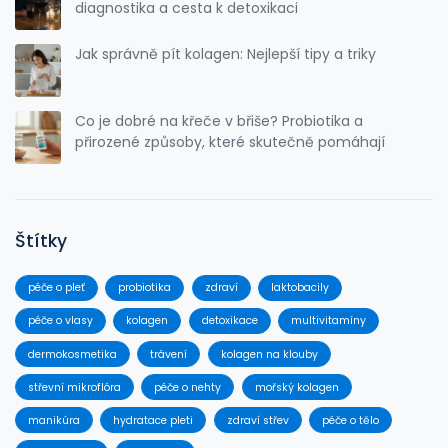
diagnostika a cesta k detoxikaci
Jak správně pít kolagen: Nejlepší tipy a triky
Co je dobré na křeče v břiše? Probiotika a
přirozené způsoby, které skutečně pomáhají
Štítky
péče o pleť
probiotika
zdraví
laktobacily
péče o vlasy
kolagen
detoxikace
multivitamíny
dermokosmetika
trávení
kolagen na klouby
střevní mikroflóra
péče o nehty
mořský kolagen
manikúra
hydratace pleti
zdraví střev
péče o tělo