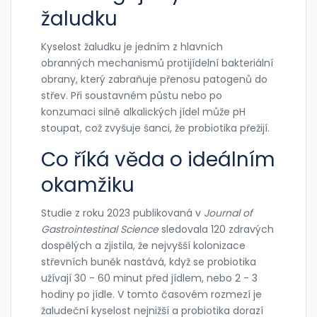
žaludku
Kyselost žaludku
je jedním z hlavních
obranných mechanismů
protijídelní bakteriální
obrany, který zabraňuje přenosu patogenů do
střev
.
Při soustavném půstu nebo po
konzumaci silně alkalických jídel může pH
stoupat, což zvyšuje šanci, že probiotika přežijí.
Co říká věda o ideálním
okamžiku
Studie z roku 2023 publikovaná v
Journal of
Gastrointestinal Science
sledovala 120 zdravých
dospělých a zjistila, že nejvyšší kolonizace
střevních buněk nastává, když se probiotika
užívají 30 - 60 minut před jídlem, nebo 2 - 3
hodiny po jídle. V tomto časovém rozmezí je
žaludeční kyselost nejnižší a probiotika dorazí