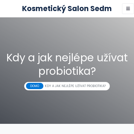
Kosmetický Salon Sedm
Kdy a jak nejlépe užívat
probiotika?
DOMŮ
KDY A JAK NEJLÉPE UŽÍVAT PROBIOTIKA?