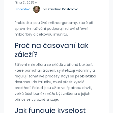
října 21, 2025 v
Probiotika
od
Karolína Dostálová
Probiotika
jsou živé mikroorganismy, které při
správném užívání podporují
zdraví střevní
mikroflóry a celkovou imunitu
.
Proč na časování tak
záleží?
Střevní mikroflóra se skládá z bilionů bakterií,
které pomáhají trávení, syntetizují vitamíny a
regulují zánětlivé procesy. Když se
probiotika
dostanou do žaludku, musí přežít kyselé
prostředí. Pokud jsou užita ve špatnou chvíli,
velká část buněk může být zničena a jejich
přínos se výrazně snižuje.
Jak funguje kyselost