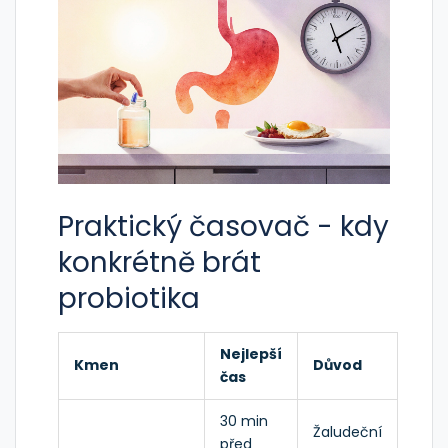
Praktický časovač - kdy
konkrétně brát
probiotika
Nejlepší
Kmen
Důvod
čas
30 min
Žaludeční
před