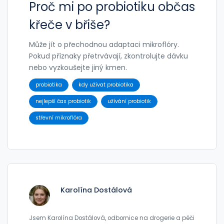
Proč mi po probiotiku občas
křeče v břiše?
Může jít o přechodnou adaptaci mikroflóry.
Pokud příznaky přetrvávají, zkontrolujte dávku
nebo vyzkoušejte jiný kmen.
probiotika
kdy užívat probiotika
nejlepší čas probiotik
užívání probiotik
střevní mikroflóra
Karolína Dostálová
Jsem Karolína Dostálová, odbornice na drogerie a péči