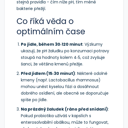
stejná pravidla - čím níže pH, tím méně
bakterie přežijí.
Co říká věda o
optimálním čase
Po jídle, během 30‑120 minut
: Výzkumy
ukazují, že pH žaludku po konzumaci potravy
stoupá na hodnoty kolem 4‑5, což zvyšuje
šanci, že většina kmenů přežije.
Před jídlem (15‑30 minut)
: Některé odolné
kmeny (např. Lactobacillus rhamnosus)
mohou unést kyselou fázi a dosáhnout
dobrého osídlení, ale obecně se doporučuje
spíše po jídle.
Na prázdný žaludek (ráno před snídaní)
:
Pokud probiotika užíváš v kapslích s
enterosolvabilní obálkou, může to fungovat,