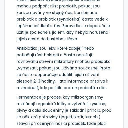
mohou podpořit růst probiotik, pokud jsou
konzumovány ve stejný čas. Kombinace
prebiotik a probiotik (synbiotika) často vede k
lepšímu osídlení střev. Zpravidla se doporučuje
užít je společně s jídlem, aby nebyla narušena
jejich cesta do tlustého střeva.
Antibiotika
jsou léky, které zabíjejí nebo
potlačují růst bakterií a často narušují
rovnováhu střevní mikroflóry
mohou probiotika
„vymazat“, pokud jsou užívána současně. Proto
se často doporučuje oddělit jejich užívání
alespoň 2-3 hodiny. Tato informace přispívá k
rozhodnutí, kdy po jídle proton probiotika dát.
Fermentace
je proces, kdy mikroorganismy
rozkládají organické látky a vytvářejí kyseliny,
plyny a další sloučeniny
je základní princip, proč
se některé potraviny (jogurt, kefír, kimchi)
stávají přirozenými nosiči probiotik. I zde platí