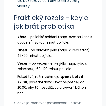
ale bez takové ochrany je riziko ztráty
viability.
Praktický rozpis - kdy a
jak brát probiotika
Ráno
- po lehké snídani (např. ovesná kaše s
ovocem): 30-60 minut po jídle.
Oběd
- po hlavním jídle (např. kuřecí salát):
45-90 minut po jídle.
Večer
- po večeři (lehké jídlo, např. ryba s
zeleninou): 60-120 minut po jídle.
Pokud tvůj režim zahrnuje
spánek před
22:00
, poslední dávku zvaž nejpozději do
20:00, aby tě nezatěžovala trávení během
noci.
Klíčové je zachovat pravidelnost - střevní