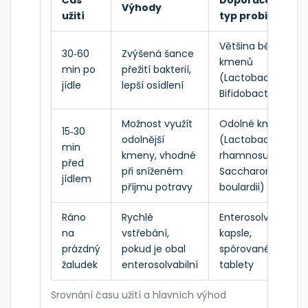
Výhody
užití
typ probiotika
Většina běžných
30‑60
Zvýšená šance
kmenů
min po
přežití bakterií,
(Lactobacillus,
jídle
lepší osídlení
Bifidobacterium)
Možnost využít
Odolné kmeny
15‑30
odolnější
(Lactobacillus
min
kmeny, vhodné
rhamnosus,
před
při sníženém
Saccharomyces
jídlem
příjmu potravy
boulardii)
Ráno
Rychlé
Enterosolvabilní
na
vstřebání,
kapsle,
prázdný
pokud je obal
spórované
žaludek
enterosolvabilní
tablety
Srovnání času užití a hlavních výhod