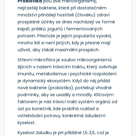
Probiotika
jsou živé mikroorganismy,
nejčastěji bakterie, které při dostatečném
množství přinášejí hostiteli (člověku) zdraví
prospěšné účinky
se dnes nacházejí ve formě
kapslí, prášků, jogurtů i fermentovaných
potravin. Přestože je jejich popularita vysoká,
mnoho lidí si není jistých, kdy je přesně mají
užívat, aby získali maximální prospěch.
Střevní mikroflóra
je soubor mikroorganismů
žijících v našem trávicím traktu, který ovlivňuje
imunitu, metabolismus i psychické rozpoložení
je dynamický ekosystém. Když do něj přidáš
nové bakterie (probiotika), potřebují vhodné
podmínky, aby se usadily a množily. Klíčovým
faktorem je náš
trávicí trakt
systém orgánů od
úst po konečník, kde probíhá rozklad a
vstřebávání potravy
, konkrétně žaludeční
kyselost.
Kyselost žaludku
je pH přibližně 1,5‑3,5, což je