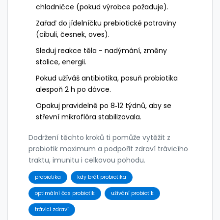
chladničce (pokud výrobce požaduje).
Zařaď do jídelníčku prebiotické potraviny
(cibuli, česnek, oves).
Sleduj reakce těla - nadýmání, změny
stolice, energii.
Pokud užíváš antibiotika, posuň probiotika
alespoň 2 h po dávce.
Opakuj pravidelně po 8‑12 týdnů, aby se
střevní mikroflóra stabilizovala.
Dodržení těchto kroků ti pomůže vytěžit z
probiotik maximum a podpořit zdraví trávicího
traktu, imunitu i celkovou pohodu.
probiotika
kdy brát probiotika
optimální čas probiotik
užívání probiotik
trávicí zdraví