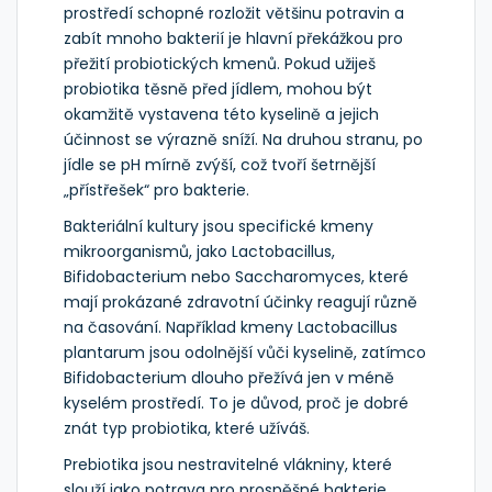
prostředí schopné rozložit většinu potravin a
zabít mnoho bakterií
je hlavní překážkou pro
přežití probiotických kmenů. Pokud užiješ
probiotika těsně před jídlem, mohou být
okamžitě vystavena této kyselině a jejich
účinnost se výrazně sníží. Na druhou stranu, po
jídle se pH mírně zvýší, což tvoří šetrnější
„přístřešek“ pro bakterie.
Bakteriální kultury
jsou specifické kmeny
mikroorganismů, jako Lactobacillus,
Bifidobacterium nebo Saccharomyces, které
mají prokázané zdravotní účinky
reagují různě
na časování. Například kmeny Lactobacillus
plantarum jsou odolnější vůči kyselině, zatímco
Bifidobacterium dlouho přežívá jen v méně
kyselém prostředí. To je důvod, proč je dobré
znát typ probiotika, které užíváš.
Prebiotika
jsou nestravitelné vlákniny, které
slouží jako potrava pro prospěšné bakterie