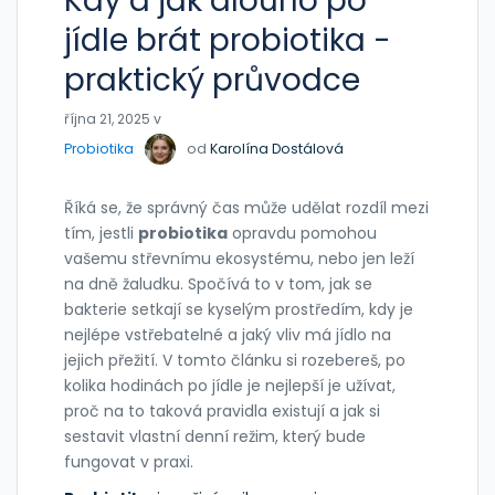
Kdy a jak dlouho po
jídle brát probiotika -
praktický průvodce
října 21, 2025 v
Probiotika
od
Karolína Dostálová
Říká se, že správný čas může udělat rozdíl mezi
tím, jestli
probiotika
opravdu pomohou
vašemu střevnímu ekosystému, nebo jen leží
na dně žaludku. Spočívá to v tom, jak se
bakterie setkají se kyselým prostředím, kdy je
nejlépe vstřebatelné a jaký vliv má jídlo na
jejich přežití. V tomto článku si rozebereš, po
kolika hodinách po jídle je nejlepší je užívat,
proč na to taková pravidla existují a jak si
sestavit vlastní denní režim, který bude
fungovat v praxi.