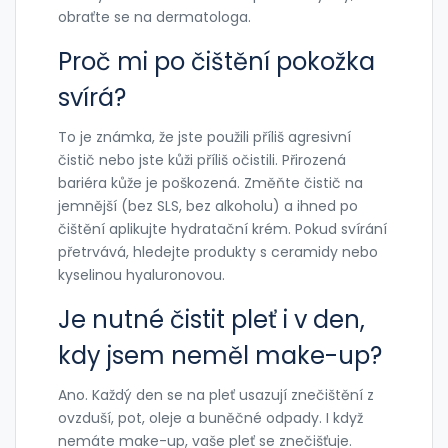
obraťte se na dermatologa.
Proč mi po čištění pokožka
svírá?
To je známka, že jste použili příliš agresivní
čistič nebo jste kůži příliš očistili. Přirozená
bariéra kůže je poškozená. Změňte čistič na
jemnější (bez SLS, bez alkoholu) a ihned po
čištění aplikujte hydratační krém. Pokud svírání
přetrvává, hledejte produkty s ceramidy nebo
kyselinou hyaluronovou.
Je nutné čistit pleť i v den,
kdy jsem neměl make-up?
Ano. Každý den se na pleť usazují znečištění z
ovzduší, pot, oleje a buněčné odpady. I když
nemáte make-up, vaše pleť se znečišťuje.