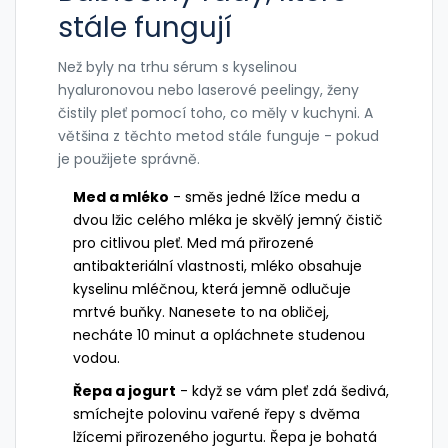
stále fungují
Než byly na trhu sérum s kyselinou
hyaluronovou nebo laserové peelingy, ženy
čistily pleť pomocí toho, co měly v kuchyni. A
většina z těchto metod stále funguje - pokud
je použijete správně.
Med a mléko
- směs jedné lžíce medu a
dvou lžic celého mléka je skvělý jemný čistič
pro citlivou pleť. Med má přirozené
antibakteriální vlastnosti, mléko obsahuje
kyselinu mléčnou, která jemně odlučuje
mrtvé buňky. Nanesete to na obličej,
necháte 10 minut a opláchnete studenou
vodou.
Řepa a jogurt
- když se vám pleť zdá šedivá,
smíchejte polovinu vařené řepy s dvěma
lžícemi přirozeného jogurtu. Řepa je bohatá