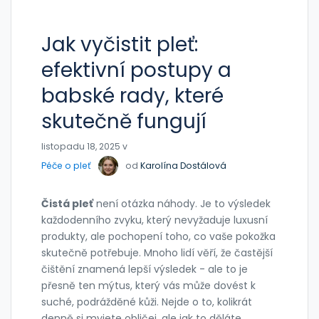
Jak vyčistit pleť:
efektivní postupy a
babské rady, které
skutečně fungují
listopadu 18, 2025 v
Péče o pleť
od
Karolína Dostálová
Čistá pleť
není otázka náhody. Je to výsledek
každodenního zvyku, který nevyžaduje luxusní
produkty, ale pochopení toho, co vaše pokožka
skutečně potřebuje. Mnoho lidí věří, že častější
čištění znamená lepší výsledek - ale to je
přesně ten mýtus, který vás může dovést k
suché, podrážděné kůži. Nejde o to, kolikrát
denně si myjete obličej, ale jak to děláte.