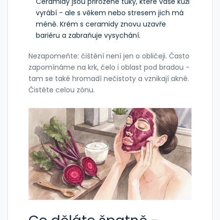
Ceramidy jsou přirozené tuky, které vaše kůži
vyrábí - ale s věkem nebo stresem jich má
méně. Krém s ceramidy znovu uzavře
bariéru a zabraňuje vysychání.
Nezapomeňte: čištění není jen o obličeji. Často
zapomínáme na krk, čelo i oblast pod bradou -
tam se také hromadí nečistoty a vznikají akné.
Čistěte celou zónu.