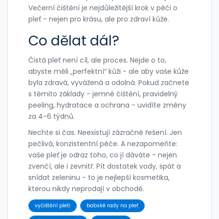
Večerní čištění je nejdůležitější krok v péči o
pleť - nejen pro krásu, ale pro zdraví kůže.
Co dělat dál?
Čistá pleť není cíl, ale proces. Nejde o to,
abyste měli „perfektní“ kůži - ale aby vaše kůže
byla zdravá, vyvážená a odolná. Pokud začnete
s těmito základy - jemné čištění, pravidelný
peeling, hydratace a ochrana - uvidíte změny
za 4-6 týdnů.
Nechte si čas. Neexistují zázračné řešení. Jen
pečlivá, konzistentní péče. A nezapomeňte:
vaše pleť je odraz toho, co jí dáváte - nejen
zvenčí, ale i zevnitř. Pít dostatek vody, spát a
snídat zeleninu - to je nejlepší kosmetika,
kterou nikdy neprodají v obchodě.
vyčištění pleti
babské rady na pleť