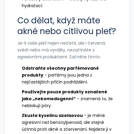
hydratací.
Co dělat, když máte
akné nebo citlivou pleť?
Je-li vaše pleť nejen nečistá, ale i červená,
svědí nebo má vyrážky, nezačínáte s
agresivními produktami. Začněte tímto:
Odstraňte všechny parfémované
produkty
- parfémy jsou jedna z
nejčastějších příčin podráždění.
Používejte pouze produkty označené
jako „nekomedogenní“
- znamená to, že
neblokují póry.
Zkuste kyselinu azelaovou
- je méně
agresivní než benzoylperoxid, ale stejně
účinná proti akné a zčervenání. Najdete ji v