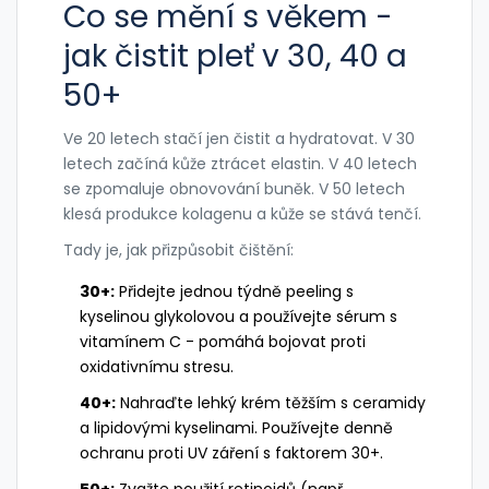
Co se mění s věkem -
jak čistit pleť v 30, 40 a
50+
Ve 20 letech stačí jen čistit a hydratovat. V 30
letech začíná kůže ztrácet elastin. V 40 letech
se zpomaluje obnovování buněk. V 50 letech
klesá produkce kolagenu a kůže se stává tenčí.
Tady je, jak přizpůsobit čištění:
30+:
Přidejte jednou týdně peeling s
kyselinou glykolovou a používejte sérum s
vitamínem C - pomáhá bojovat proti
oxidativnímu stresu.
40+:
Nahraďte lehký krém těžším s ceramidy
a lipidovými kyselinami. Používejte denně
ochranu proti UV záření s faktorem 30+.
50+:
Zvažte použití retinoidů (např.