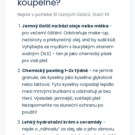
koupelně?
Nejste v potřebě 10 různých čističů. Stačí tři:
Jemný čistič na bázi oleje nebo mléka
-
pro večerní čištění. Odstraňuje make-up,
nečistoty a přebytečný olej, aniž by sušil kůži.
Vyhýbejte se mydlům s laurylským síranem
sodným (SLS) - ten je jako chemický písek
pro vaši pleť.
Chemický peeling 1-2x týdně
- ne jemné
granule, ale kyseliny jako kyselina glykolová
nebo laktová. Tyto kyseliny rozpadají lepidlo
mezi mrtvými buňkami a odstraňují je bez
tření. Výsledek: jemnější, světlejší pleť.
Nezapomeňte na sluneční ochranu po
použití!
Lehký hydratační krém s ceramidy
-
nejde o „náhradu“ za olej, ale o jeho obnovu.