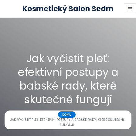
Kosmetický Salon Sedm
Jak vyčistit pleť:
efektivní postupy a
babské rady, které
skutečně fungují
DOMŮ
JAK VYČISTIT PLEŤ: EFEKTIVNÍ POSTUPY A BABSKÉ RADY, KTERÉ SKUTEČNĚ
FUNGUJÍ