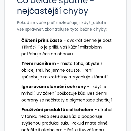
Co děláte špatně -
nejčastější chyby
Pokud se vaše pleť nezlepšuje, i když „děláte
vše správně“, zkontrolujte tyto běžné chyby:
Čištění příliš často
- dvakrát denně je dost.
Třikrát? To je příliš. Váš kůžní mikrobiom
potřebuje čas na obnovu.
Tření ručníkem
- místo toho, abyste si
obličej třeli, ho jemně osušte. Tření
způsobuje mikrotrhliny a zrychluje stárnutí.
Ignorování sluneční ochrany
- i když je
mrholí, UV záření poškozuje kůži. Bez denní
ochrany se nečistoty a pigmentace zhoršují.
Používání produktů s alkoholem
- alkohol
v toniku nebo séru suší kůži a podporuje
zvýšenou produkci tuku. Pokud máte akné,
neřešte ji alkoholem - řešte ji vyváženou