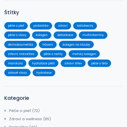
Štítky
péče o pleť
probiotika
zdraví
laktobacily
péče o vlasy
kolagen
detoxikace
multivitamíny
dermokosmetika
trávení
kolagen na klouby
střevní mikroflóra
péče o nehty
mořský kolagen
manikúra
hydratace pleti
zdraví střev
péče o tělo
zdravé vlasy
hydratace
Kategorie
Péče o pleť
(72)
Zdraví a wellness
(65)