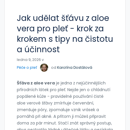
Jak udělat šťávu z aloe
vera pro pleť - krok za
krokem s tipy na čistotu
a účinnost
ledna 9, 2026 v
Péče o pleť
od
Karolína Dostálová
Šťáva z aloe vera
je jedna z nejúčinnějších
přírodních látek pro pleť. Nejde jen o chládnutí
popálené kůže - pravidelné používání čisté
aloe verové šťávy zmírňuje červenání,
zmenšuje póry, zpomaluje vznik vrásek a
pomáhá při akné. A přitom ji můžeš připravit
doma za pár minut. Stačí znát správný postup,
abys neztratila žádné užitečné látky a nezískala