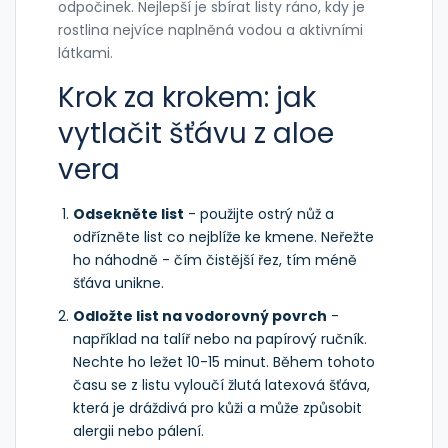
odpočinek. Nejlepší je sbírat listy ráno, kdy je
rostlina nejvíce naplněná vodou a aktivními
látkami.
Krok za krokem: jak
vytlačit šťávu z aloe
vera
Odsekněte list
- použijte ostrý nůž a
odřízněte list co nejblíže ke kmene. Neřežte
ho náhodně - čím čistější řez, tím méně
šťáva unikne.
Odložte list na vodorovný povrch
-
například na talíř nebo na papírový ručník.
Nechte ho ležet 10-15 minut. Během tohoto
času se z listu vyloučí žlutá latexová šťáva,
která je dráždivá pro kůži a může způsobit
alergii nebo pálení.