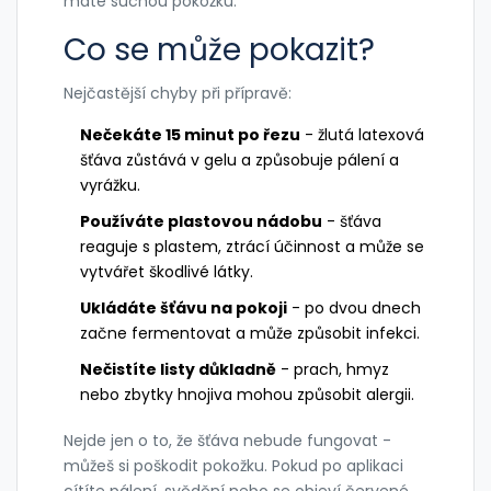
máte suchou pokožku.
Co se může pokazit?
Nejčastější chyby při přípravě:
Nečekáte 15 minut po řezu
- žlutá latexová
šťáva zůstává v gelu a způsobuje pálení a
vyrážku.
Používáte plastovou nádobu
- šťáva
reaguje s plastem, ztrácí účinnost a může se
vytvářet škodlivé látky.
Ukládáte šťávu na pokoji
- po dvou dnech
začne fermentovat a může způsobit infekci.
Nečistíte listy důkladně
- prach, hmyz
nebo zbytky hnojiva mohou způsobit alergii.
Nejde jen o to, že šťáva nebude fungovat -
můžeš si poškodit pokožku. Pokud po aplikaci
cítíte pálení, svědění nebo se objeví červené