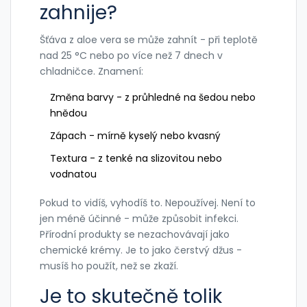
zahnije?
Šťáva z aloe vera se může zahnít - při teplotě
nad 25 °C nebo po více než 7 dnech v
chladničce. Znamení:
Změna barvy - z průhledné na šedou nebo
hnědou
Zápach - mírně kyselý nebo kvasný
Textura - z tenké na slizovitou nebo
vodnatou
Pokud to vidíš, vyhodíš to. Nepoužívej. Není to
jen méně účinné - může způsobit infekci.
Přírodní produkty se nezachovávají jako
chemické krémy. Je to jako čerstvý džus -
musíš ho použít, než se zkaží.
Je to skutečně tolik