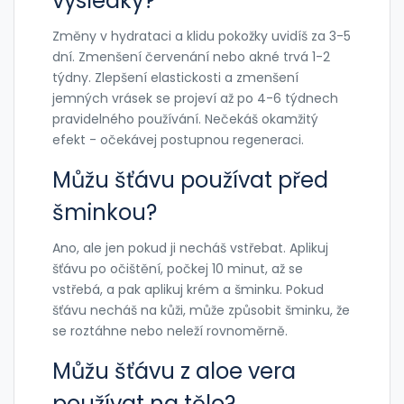
výsledky?
Změny v hydrataci a klidu pokožky uvidíš za 3-5
dní. Zmenšení červenání nebo akné trvá 1-2
týdny. Zlepšení elastickosti a zmenšení
jemných vrásek se projeví až po 4-6 týdnech
pravidelného používání. Nečekáš okamžitý
efekt - očekávej postupnou regeneraci.
Můžu šťávu používat před
šminkou?
Ano, ale jen pokud ji necháš vstřebat. Aplikuj
šťávu po očištění, počkej 10 minut, až se
vstřebá, a pak aplikuj krém a šminku. Pokud
šťávu necháš na kůži, může způsobit šminku, že
se roztáhne nebo neleží rovnoměrně.
Můžu šťávu z aloe vera
používat na tělo?