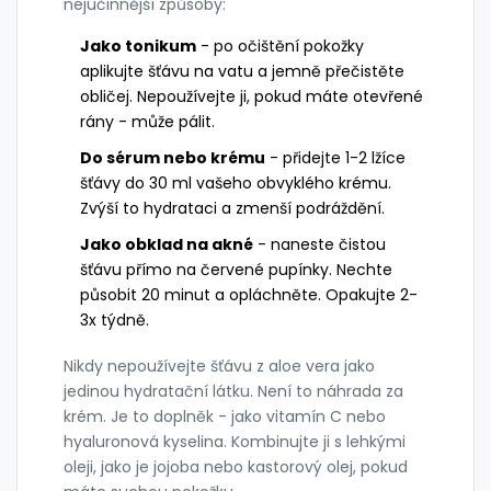
nejúčinnější způsoby:
Jako tonikum
- po očištění pokožky
aplikujte šťávu na vatu a jemně přečistěte
obličej. Nepoužívejte ji, pokud máte otevřené
rány - může pálit.
Do sérum nebo krému
- přidejte 1-2 lžíce
šťávy do 30 ml vašeho obvyklého krému.
Zvýší to hydrataci a zmenší podráždění.
Jako obklad na akné
- naneste čistou
šťávu přímo na červené pupínky. Nechte
působit 20 minut a opláchněte. Opakujte 2-
3x týdně.
Nikdy nepoužívejte šťávu z aloe vera jako
jedinou hydratační látku. Není to náhrada za
krém. Je to doplněk - jako vitamín C nebo
hyaluronová kyselina. Kombinujte ji s lehkými
oleji, jako je jojoba nebo kastorový olej, pokud