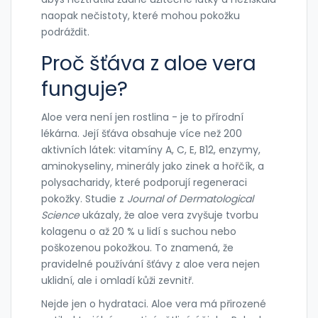
naopak nečistoty, které mohou pokožku
podráždit.
Proč šťáva z aloe vera
funguje?
Aloe vera není jen rostlina - je to přírodní
lékárna. Její šťáva obsahuje více než 200
aktivních látek: vitamíny A, C, E, B12, enzymy,
aminokyseliny, minerály jako zinek a hořčík, a
polysacharidy, které podporují regeneraci
pokožky. Studie z
Journal of Dermatological
Science
ukázaly, že aloe vera zvyšuje tvorbu
kolagenu o až 20 % u lidí s suchou nebo
poškozenou pokožkou. To znamená, že
pravidelné používání šťávy z aloe vera nejen
uklidní, ale i omladí kůži zevnitř.
Nejde jen o hydrataci. Aloe vera má přirozené