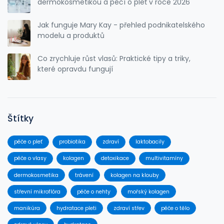
dermokosmetikou a péčí o pleť v roce 2026
Jak funguje Mary Kay - přehled podnikatelského
modelu a produktů
Co zrychluje růst vlasů: Praktické tipy a triky,
které opravdu fungují
Štítky
péče o pleť
probiotika
zdraví
laktobacily
péče o vlasy
kolagen
detoxikace
multivitamíny
dermokosmetika
trávení
kolagen na klouby
střevní mikroflóra
péče o nehty
mořský kolagen
manikúra
hydratace pleti
zdraví střev
péče o tělo