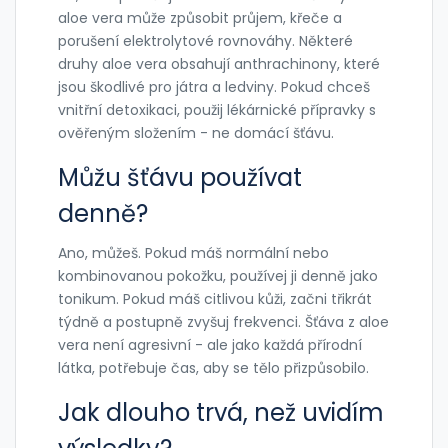
aloe vera může způsobit průjem, křeče a
porušení elektrolytové rovnováhy. Některé
druhy aloe vera obsahují anthrachinony, které
jsou škodlivé pro játra a ledviny. Pokud chceš
vnitřní detoxikaci, použij lékárnické přípravky s
ověřeným složením - ne domácí šťávu.
Můžu šťávu používat
denně?
Ano, můžeš. Pokud máš normální nebo
kombinovanou pokožku, používej ji denně jako
tonikum. Pokud máš citlivou kůži, začni třikrát
týdně a postupně zvyšuj frekvenci. Šťáva z aloe
vera není agresivní - ale jako každá přírodní
látka, potřebuje čas, aby se tělo přizpůsobilo.
Jak dlouho trvá, než uvidím