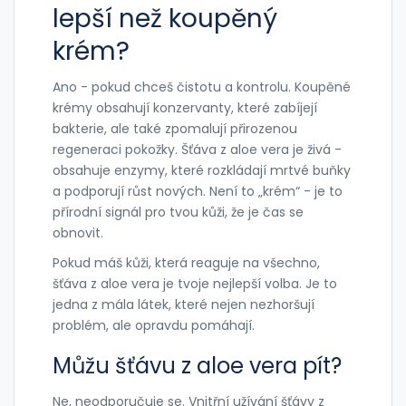
lepší než koupěný
krém?
Ano - pokud chceš čistotu a kontrolu. Koupěné
krémy obsahují konzervanty, které zabíjejí
bakterie, ale také zpomalují přirozenou
regeneraci pokožky. Šťáva z aloe vera je živá -
obsahuje enzymy, které rozkládají mrtvé buňky
a podporují růst nových. Není to „krém“ - je to
přírodní signál pro tvou kůži, že je čas se
obnovit.
Pokud máš kůži, která reaguje na všechno,
šťáva z aloe vera je tvoje nejlepší volba. Je to
jedna z mála látek, které nejen nezhoršují
problém, ale opravdu pomáhají.
Můžu šťávu z aloe vera pít?
Ne, neodporučuje se. Vnitřní užívání šťávy z