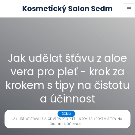
Kosmetický Salon Sedm
Jak udělat šťávu z aloe
vera pro pleť - krok za
krokem s tipy na čistotu
a účinnost
DOMŮ
JAK UDĚLAT ŠŤÁVU Z ALOE VERA PRO PLEŤ - KROK ZA KROKEM S TIPY NA
ČISTOTU A ÚČINNOST