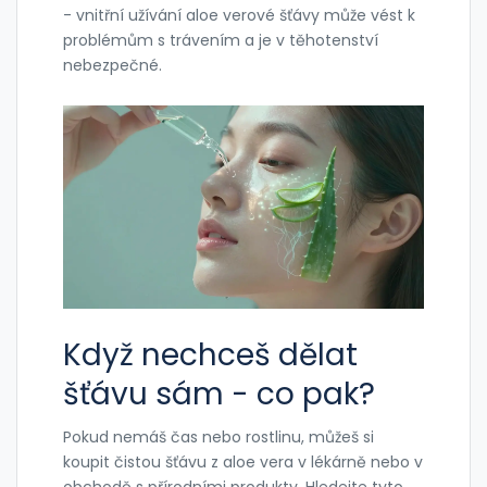
- vnitřní užívání aloe verové šťávy může vést k
problémům s trávením a je v těhotenství
nebezpečné.
Když nechceš dělat
šťávu sám - co pak?
Pokud nemáš čas nebo rostlinu, můžeš si
koupit čistou šťávu z aloe vera v lékárně nebo v
obchodě s přírodními produkty. Hledejte tyto