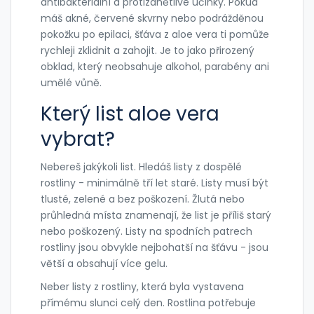
antibakteriální a protizánětlivé účinky. Pokud
máš akné, červené skvrny nebo podrážděnou
pokožku po epilaci, šťáva z aloe vera ti pomůže
rychleji zklidnit a zahojit. Je to jako přirozený
obklad, který neobsahuje alkohol, parabény ani
umělé vůně.
Který list aloe vera
vybrat?
Nebereš jakýkoli list. Hledáš listy z dospělé
rostliny - minimálně tří let staré. Listy musí být
tlusté, zelené a bez poškození. Žlutá nebo
průhledná místa znamenají, že list je příliš starý
nebo poškozený. Listy na spodních patrech
rostliny jsou obvykle nejbohatší na šťávu - jsou
větší a obsahují více gelu.
Neber listy z rostliny, která byla vystavena
přímému slunci celý den. Rostlina potřebuje