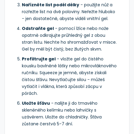
Nařízněte list podél délky
- použijte nůž a
rozřežte list na dvě poloviny. Neřežte hluboko
- jen dostatečně, abyste viděli vnitřní gel.
Odstraňte gel
- pomocí lžíce nebo nože
opatrně odkrajujte průhledný gel z obou
stran listu. Nechte ho shromažďovat v misce.
Gel by měl být čistý, bez žlutých skvrn.
Profiltrujte gel
- vložte gel do čistého
kousku bavlněné látky nebo mikrovláknového
ručníku. Squeeze je jemně, abyste získali
čistou šťávu. Nevytlačujte silou - můžeš
vytlačit i vlákna, která způsobí zácpu v
pórách.
Uložte šťávu
- nalijte ji do tmavého
skleněného kelímku nebo lahvičky s
uzávěrem. Uložte do chladničky. Šťáva
zůstane čerstvá 5-7 dní.