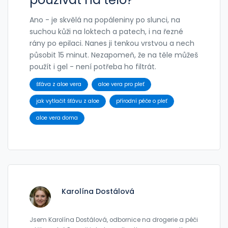
Ano - je skvělá na popáleniny po slunci, na
suchou kůži na loktech a patech, i na řezné
rány po epilaci. Nanes ji tenkou vrstvou a nech
působit 15 minut. Nezapomeň, že na těle můžeš
použít i gel - není potřeba ho filtrát.
šťáva z aloe vera
aloe vera pro pleť
jak vytlačit šťávu z aloe
přírodní péče o pleť
aloe vera doma
Karolína Dostálová
Jsem Karolína Dostálová, odbornice na drogerie a péči