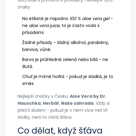
znaky:
Na etiketě je napsáno
100 % aloe vera gel
-
ne
aloe vera juice
, to je často voda s
přísadami.
Žádné přísady - žádný alkohol, parabény,
barviva, vůně.
Barva je průhledně zelená nebo bílá - ne
žlutá.
Chuť je mírně hořká - pokud je sladká, je to
směs.
Nejlepší značky v Česku:
Aloe Vera by Dr.
Hauschka
,
Herbář
,
Naše zahrada
. Vždy si
přečti složení - pokud je v něm více než tři
složky, není to čistá šťáva.
Co dělat, když šťáva