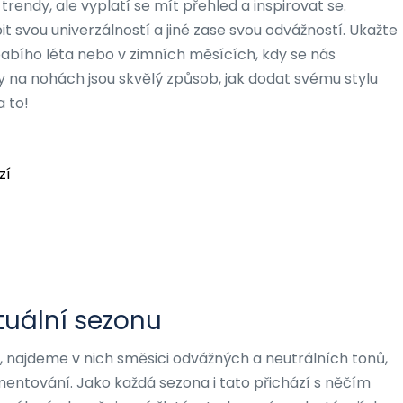
rendy, ale vyplatí se mít přehled a inspirovat se.
 svou univerzálností a jiné zase svou odvážností. Ukažte
babího léta nebo v zimních měsících, kdy se nás
y na nohách jsou skvělý způsob, jak dodat svému stylu
a to!
zí
tuální sezonu
, najdeme v nich směsici odvážných a neutrálních tonů,
imentování. Jako každá sezona i tato přichází s něčím