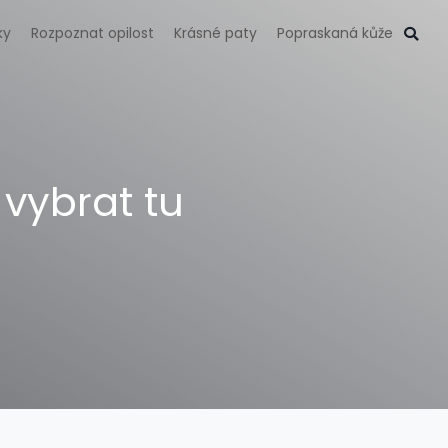
ky
Rozpoznat opilost
Krásné paty
Popraskaná kůže
 vybrat tu