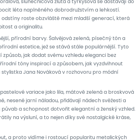
orálová, slunečnicová žlutá a tyrkysová se dostávají do
 pocit léta naplněného dobrodružstvím a lehkostí.
 odstíny roste obzvláště mezi mladší generací, která
tost a originalitu.
jší, přírodní barvy. Šalvějová zelená, písečný tón a
írodní estetice, jež se stává stále populárnější. Tyto
dají způsob, jak dodat svému vzhledu eleganci bez
írodní tóny inspirací a způsobem, jak vyzdvihnout
á stylistka Jana Nováková v rozhovoru pro módní
 pastelové variace jako lila, mátově zelená a broskvová
é, nesené jarní náladou, přidávají nádech svěžesti a
ůj půvab a schopnost dotvořit elegantní a ženský vzhled.
tily na výsluní, a to nejen díky své nostalgické kráse,
, a proto vidíme i rostoucí popularitu metalických