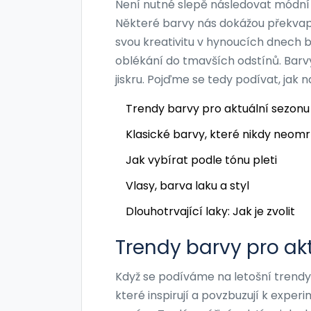
Není nutné slepě následovat módní t
Některé barvy nás dokážou překvapit
svou kreativitu v hynoucích dnech 
oblékání do tmavších odstínů. Barv
jiskru. Pojďme se tedy podívat, jak n
Trendy barvy pro aktuální sezonu
Klasické barvy, které nikdy neomr
Jak vybírat podle tónu pleti
Vlasy, barva laku a styl
Dlouhotrvající laky: Jak je zvolit
Trendy barvy pro ak
Když se podíváme na letošní trendy
které inspirují a povzbuzují k exper