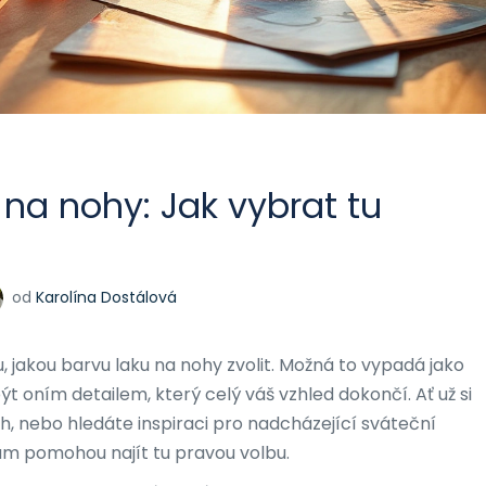
 na nohy: Jak vybrat tu
od
Karolína Dostálová
, jakou barvu laku na nohy zvolit. Možná to vypadá jako
t oním detailem, který celý váš vzhled dokončí. Ať už si
h, nebo hledáte inspiraci pro nadcházející sváteční
ám pomohou najít tu pravou volbu.