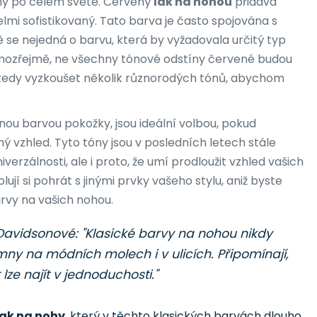
ženy po celém světě. Červený
lak na nohou
přidává
elmi sofistikovaný. Tato barva je často spojována s
e nejedná o barvu, která by vyžadovala určitý typ
amozřejmě, ne všechny tónové odstíny červené budou
tedy vyzkoušet několik různorodých tónů, abychom
enou barvou pokožky, jsou ideální volbou, pokud
 vzhled. Tyto tóny jsou v posledních letech stále
niverzálnosti, ale i proto, že umí prodloužit vzhled vašich
jí si pohrát s jinými prvky vašeho stylu, aniž byste
arvy na vašich nohou.
Davidsonové: "Klasické barvy na nohou nikdy
mny na módních molech i v ulicích. Připomínají,
lze najít v jednoduchosti."
lak na nohy
, který v těchto klasických barvách dlouho