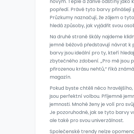
novým. Teplé a zářivé odstíny jako k
popředí. Právě tyto barvy přinášejí
Průzkumy naznačují, že zájem o tyto
hledá způsoby, jak vyjádřit svou osobi
Na druhé straně škály najdeme klidně
jemně béžová představují návrat k př
barvy jsou ideální pro ty, kteří hle
zbytečného zdobení. „Pro mě jsou př
přirozenou krásu nehtů,“ říká znám
magazín.
Pokud byste chtěli něco hravějšího,
jsou perfektní volbou. Příjemně jemn
jemnosti. Mnohé ženy je volí pro sv
Je pozoruhodné, jak se tyto barvy vrá
ale také pro svou univerzálnost.
Společenské trendy nelze opomenout