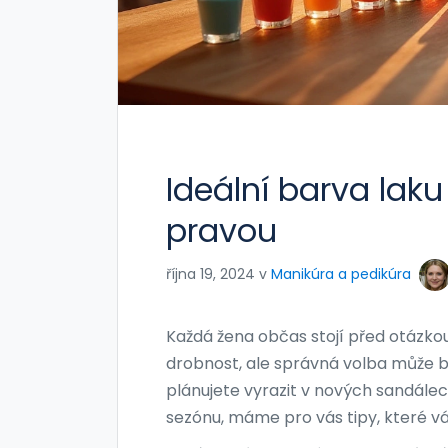
Ideální barva laku
pravou
října 19, 2024 v
Manikúra a pedikúra
Každá žena občas stojí před otázkou
drobnost, ale správná volba může bý
plánujete vyrazit v nových sandálec
sezónu, máme pro vás tipy, které v