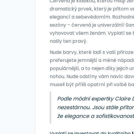
Červená je klasikou, kterou milují 
dramatický prvek, který je přitom v
elegancí a sebevědomím. Rozhodně s
sezóny – červená je univerzální! S
vyhovovat všem ženám. Vyplatí se 
našly ten pravý.
Nude barvy, které ladí s vaší přiroz
preferujete jemnější a méně nápadný
populárnější, a to nejen díky jejich u
nohou. Nude odstíny vám navíc dovolu
museli být příliš opatrní při volbě b
Podle módní expertky Claire 
nezestárnou. Jsou stále příto
že elegance a sofistikovanost 
Vyplatí se investovat do kvalitního