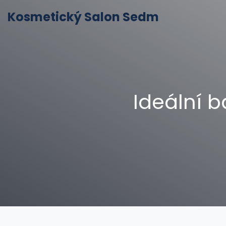
Kosmetický Salon Sedm
Ideální b