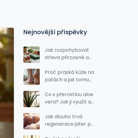
Nejnovější příspěvky
Jak rozpohybovat
střeva přirozeně a
efektivně
Proč praská kůže na
patách a jak tomu
efektivně zabránit
Co s přerostlou aloe
vera? Jak ji využít a
nevyhodit
Jak dlouho trvá
regenerace jater po
alkoholu? Průběh a