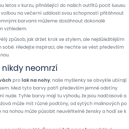
u letos v kurzu, přinášející do našich outfitů pocit luxusu
ní volbou na večerní události svou schopností přitáhnout
 jemnými barvami můžeme dosáhnout dokonalé
m vzhledem.
ělý způsob, jak držet krok se stylem, ale nejdůležitějším
sobě. Hledejte inspiraci, ale nechte se vést především
tnou.
é nikdy neomrzí
rvách
pro
lak na nohy
, naše myšlenky se obvykle ubírají
sem. Mezi tyto barvy patří především jemné odstíny
ní nude. Tyhle barvy mají tu výhodu, že jsou nadčasové a
Růžová může mít různé podtóny, od sytých malinových po
na nohou může působit neuvěřitelně žensky a hodí se k