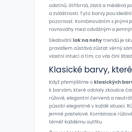
odstínů. Stříbrná, zlatá a měděná jso
a zvláštnosti. Tyto barvy jsou ideál
pozornost. Kombinováním s jinými
rovnováhy mezi odvážným a jemný
Sledování
lak na nohy
trendů je skv
pravidlem zůstává zůstat věrný sám 
vlastní intuicí a tím, co vás činí šťas
Klasické barvy, kter
Když přemýšlíme o
klasických ba
k barvám, které odolaly zkoušce ča
růžové, elegantní červená a neutrál
působí elegantně v každé situaci. 
jemné pastelové. Kombinace růžové 
téměř každému outfitu.