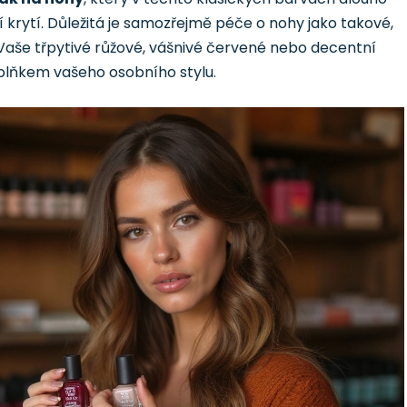
 krytí. Důležitá je samozřejmě péče o nohy jako takové,
. Vaše třpytivé růžové, vášnivé červené nebo decentní
lňkem vašeho osobního stylu.