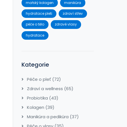
mořský kolagen
manikúra
hydratace pleti
zdraví střev
péče o tělo
zdravé vlasy
hydratace
Kategorie
Péče o pleť
(72)
Zdraví a wellness
(65)
Probiotika
(43)
Kolagen
(39)
Manikúra a pedikúra
(37)
Péče o vlasy
(35)