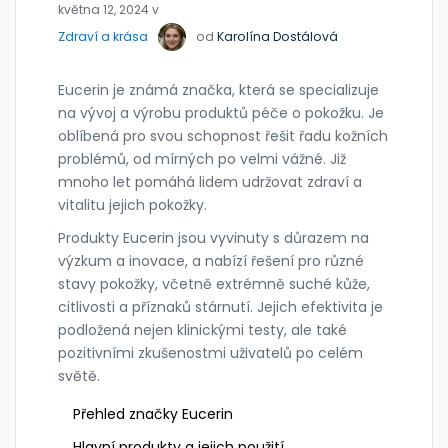
května 12, 2024 v
Zdraví a krása
od
Karolína Dostálová
Eucerin je známá značka, která se specializuje
na vývoj a výrobu produktů péče o pokožku. Je
oblíbená pro svou schopnost řešit řadu kožních
problémů, od mírných po velmi vážné. Již
mnoho let pomáhá lidem udržovat zdraví a
vitalitu jejich pokožky.
Produkty Eucerin jsou vyvinuty s důrazem na
výzkum a inovace, a nabízí řešení pro různé
stavy pokožky, včetně extrémně suché kůže,
citlivosti a příznaků stárnutí. Jejich efektivita je
podložená nejen klinickými testy, ale také
pozitivními zkušenostmi uživatelů po celém
světě.
Přehled značky Eucerin
Hlavní produkty a jejich použití