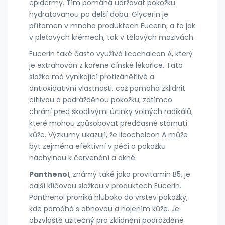
epidermy. Tím pomáhá udržovat pokožku
hydratovanou po delší dobu. Glycerin je
přítomen v mnoha produktech Eucerin, a to jak
v pleťových krémech, tak v tělových mazivách.
Eucerin také často využívá licochalcon A, který
je extrahován z kořene čínské lékořice. Tato
složka má vynikající protizánětlivé a
antioxidativní vlastnosti, což pomáhá zklidnit
citlivou a podrážděnou pokožku, zatímco
chrání před škodlivými účinky volných radikálů,
které mohou způsobovat předčasné stárnutí
kůže. Výzkumy ukazují, že licochalcon A může
být zejména efektivní v péči o pokožku
náchylnou k červenání a akné.
Panthenol
, známý také jako provitamin B5, je
další klíčovou složkou v produktech Eucerin.
Panthenol proniká hluboko do vrstev pokožky,
kde pomáhá s obnovou a hojením kůže. Je
obzvláště užitečný pro zklidnění podrážděné