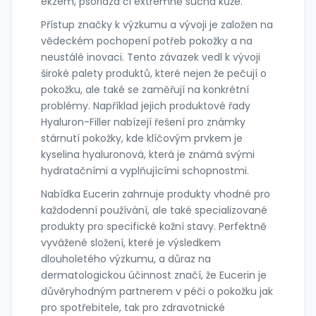
ekzém, psoriáza či extrémně suchá kůže.
Přístup značky k výzkumu a vývoji je založen na
vědeckém pochopení potřeb pokožky a na
neustálé inovaci. Tento závazek vedl k vývoji
široké palety produktů, které nejen že pečují o
pokožku, ale také se zaměřují na konkrétní
problémy. Například jejich produktové řady
Hyaluron-Filler nabízejí řešení pro známky
stárnutí pokožky, kde klíčovým prvkem je
kyselina hyaluronová, která je známá svými
hydratačními a vyplňujícími schopnostmi.
Nabídka Eucerin zahrnuje produkty vhodné pro
každodenní používání, ale také specializované
produkty pro specifické kožní stavy. Perfektně
vyvážené složení, které je výsledkem
dlouholetého výzkumu, a důraz na
dermatologickou účinnost značí, že Eucerin je
důvěryhodným partnerem v péči o pokožku jak
pro spotřebitele, tak pro zdravotnické