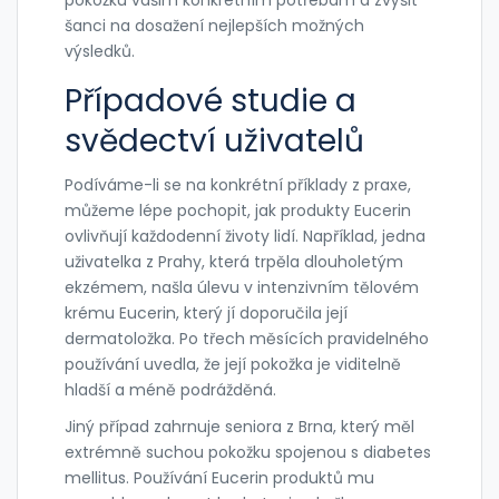
pokožku vašim konkrétním potřebám a zvýšit
šanci na dosažení nejlepších možných
výsledků.
Případové studie a
svědectví uživatelů
Podíváme-li se na konkrétní příklady z praxe,
můžeme lépe pochopit, jak produkty Eucerin
ovlivňují každodenní životy lidí. Například, jedna
uživatelka z Prahy, která trpěla dlouholetým
ekzémem, našla úlevu v intenzivním tělovém
krému Eucerin, který jí doporučila její
dermatoložka. Po třech měsících pravidelného
používání uvedla, že její pokožka je viditelně
hladší a méně podrážděná.
Jiný případ zahrnuje seniora z Brna, který měl
extrémně suchou pokožku spojenou s diabetes
mellitus. Používání Eucerin produktů mu