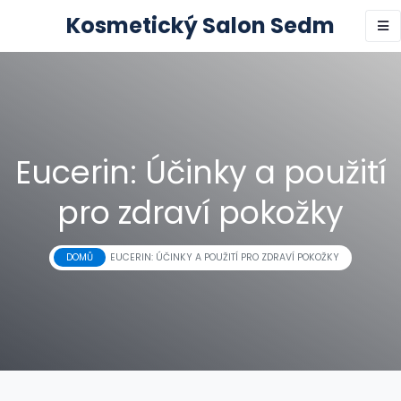
Kosmetický Salon Sedm
Eucerin: Účinky a použití
pro zdraví pokožky
DOMŮ
EUCERIN: ÚČINKY A POUŽITÍ PRO ZDRAVÍ POKOŽKY