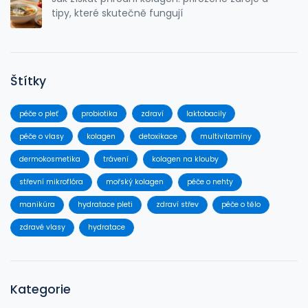
tipy, které skutečně fungují
Štítky
péče o pleť
probiotika
zdraví
laktobacily
péče o vlasy
kolagen
detoxikace
multivitamíny
dermokosmetika
trávení
kolagen na klouby
střevní mikroflóra
mořský kolagen
péče o nehty
manikúra
hydratace pleti
zdraví střev
péče o tělo
zdravé vlasy
hydratace
Kategorie