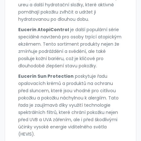
ureu a další hydratační složky, které aktivně
pomáhají pokožku zvlhčit a udržet ji
hydratovanou po dlouhou dobu.
Eucerin AtopiControl
je další populární série
speciálně navržená pro osoby trpící atopickým
ekzémem. Tento sortiment produkty nejen že
zmírňuje podráždění a svědění, ale také
posiluje kožní bariéru, což je klíčové pro
dlouhodobé zlepšení stavu pokožky.
Eucerin Sun Protection
poskytuje řadu
opalovacích krémů a produktů na ochranu
před sluncem, které jsou vhodné pro citlivou
pokožku a pokožku náchylnou k alergiím. Tato
řada je zaujímavá díky využití technologie
spektrálních filtrů, které chrání pokožku nejen
před UVB a UVA zářením, ale i před škodlivými
účinky vysoké energie viditelného světla
(HEVIS).