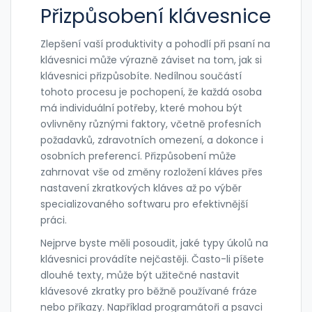
Přizpůsobení klávesnice
Zlepšení vaší produktivity a pohodlí při psaní na
klávesnici může výrazně záviset na tom, jak si
klávesnici přizpůsobíte. Nedílnou součástí
tohoto procesu je pochopení, že každá osoba
má individuální potřeby, které mohou být
ovlivněny různými faktory, včetně profesních
požadavků, zdravotních omezení, a dokonce i
osobních preferencí. Přizpůsobení může
zahrnovat vše od změny rozložení kláves přes
nastavení zkratkových kláves až po výběr
specializovaného softwaru pro efektivnější
práci.
Nejprve byste měli posoudit, jaké typy úkolů na
klávesnici provádíte nejčastěji. Často-li píšete
dlouhé texty, může být užitečné nastavit
klávesové zkratky pro běžně používané fráze
nebo příkazy. Například programátoři a psavci