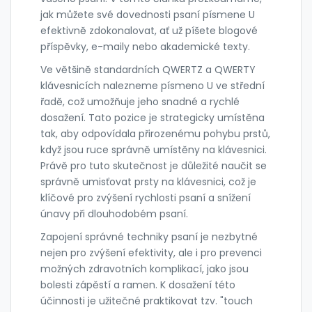
jak můžete své dovednosti psaní písmene U
efektivně zdokonalovat, ať už píšete blogové
příspěvky, e-maily nebo akademické texty.
Ve většině standardních QWERTZ a QWERTY
klávesnicích nalezneme písmeno U ve střední
řadě, což umožňuje jeho snadné a rychlé
dosažení. Tato pozice je strategicky umístěna
tak, aby odpovídala přirozenému pohybu prstů,
když jsou ruce správně umístěny na klávesnici.
Právě pro tuto skutečnost je důležité naučit se
správně umisťovat prsty na klávesnici, což je
klíčové pro zvýšení rychlosti psaní a snížení
únavy při dlouhodobém psaní.
Zapojení správné techniky psaní je nezbytné
nejen pro zvýšení efektivity, ale i pro prevenci
možných zdravotních komplikací, jako jsou
bolesti zápěstí a ramen. K dosažení této
účinnosti je užitečné praktikovat tzv. "touch