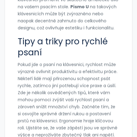
na vašem psacím stole.
Písmo U
na takových
klávesnicích může být zvýrazněno nebo
naopak decentně zahrnuto do celkového
designu, což ovlivňuje estetiku i funkcionalitu.
Tipy a triky pro rychlé
psaní
Pokud jde o psaní na klávesnici, rychlost může
výrazně ovlivnit produktivitu a efektivitu práce.
Někteří lidé mají přirozenou schopnost psát
rychle, zatímco jiní potřebují více praxe a úsilí.
Zde je několik osvědčených tipů, které vám
mohou pomoci zvýšit vaši rychlost psaní a
zároveň snížit množství chyb. Začněte tím, že
si osvojíte správné držení rukou a postavení
prstů na klávesnici. Ergonomie hraje klíčovou
roli. Ujistěte se, že vaše zápěstí jsou ve správné
výšce a neprožíváte zbytečný tlak ani napětí.