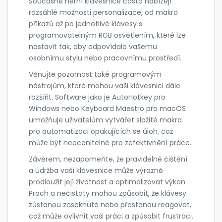
Současné herní klávesnice často nabízejí
rozsáhlé možnosti personalizace, od makro
příkazů až po jednotlivé klávesy s
programovatelným RGB osvětlením, které lze
nastavit tak, aby odpovídalo vašemu
osobnímu stylu nebo pracovnímu prostředí.
Věnujte pozornost také programovým
nástrojům, které mohou vaši klávesnici dále
rozšířit. Software jako je AutoHotkey pro
Windows nebo Keyboard Maestro pro macOS
umožňuje uživatelům vytvářet složité makra
pro automatizaci opakujících se úloh, což
může být neocenitelné pro zefektivnění práce.
Závěrem, nezapomeňte, že pravidelné čištění
a údržba vaší klávesnice může výrazně
prodloužit její životnost a optimalizovat výkon.
Prach a nečistoty mohou způsobit, že klávesy
zůstanou zaseknuté nebo přestanou reagovat,
což může ovlivnit vaši práci a způsobit frustraci.