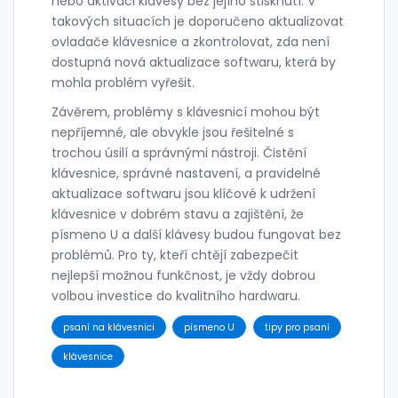
nebo aktivaci klávesy bez jejího stisknutí. V
takových situacích je doporučeno aktualizovat
ovladače klávesnice a zkontrolovat, zda není
dostupná nová aktualizace softwaru, která by
mohla problém vyřešit.
Závěrem, problémy s klávesnicí mohou být
nepříjemné, ale obvykle jsou řešitelné s
trochou úsilí a správnými nástroji. Čistění
klávesnice, správné nastavení, a pravidelné
aktualizace softwaru jsou klíčové k udržení
klávesnice v dobrém stavu a zajištění, že
písmeno U a další klávesy budou fungovat bez
problémů. Pro ty, kteří chtějí zabezpečit
nejlepší možnou funkčnost, je vždy dobrou
volbou investice do kvalitního hardwaru.
psaní na klávesnici
písmeno U
tipy pro psaní
klávesnice