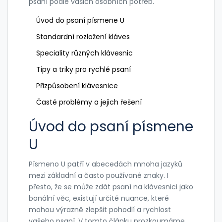
psaní podle vašich osobních potřeb.
Úvod do psaní písmene U
Standardní rozložení kláves
Speciality různých klávesnic
Tipy a triky pro rychlé psaní
Přizpůsobení klávesnice
Časté problémy a jejich řešení
Úvod do psaní písmene
U
Písmeno U patří v abecedách mnoha jazyků
mezi základní a často používané znaky. I
přesto, že se může zdát psaní na klávesnici jako
banální věc, existují určité nuance, které
mohou výrazně zlepšit pohodlí a rychlost
vašeho psaní. V tomto článku prozkoumáme,