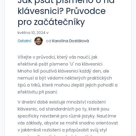
Jak psát písmeno U na
klávesnici? Průvodce
pro začátečníky
května 10, 2024 v
Ostatní
od
Karolína Dostálová
Vítejte v průvodci, který vás naučí, jak
efektivně psát písmeno 'U' na klávesnici.
Mnoho lidí používá klávesnici každý den, ale
nemusí si být vědomi některých praktických
tipů a triků, které mohou zlepšit jejich pohodlí a
efektivitu při psaní.
V dnešní době existuje množství rozložení
klávesnic, od standardních po ty, které jsou
specificky navržené pro různé jazyky. Naučíme
vás základy, abyste se mohli snadno orientovat
v jakémkoli rozložení a přizpůsobit svůj styl