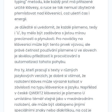
typing" metodu, kde každý prst má přiřazené
určité klávesy, a ruce se tak nemusí zbytečně
přemísťovat nad klávesnicí, což ušetří čas i
energii.
Je důležité si uvědomit, že každé písmeno, tedy
i 'U', by mělo být zadáváno s jistou mírou
preciznosti a plynulosti. Pro nováčky na
klávesnici může být tento prvek výzvou, ale
právě četnost používání písmene U ve slovech
je skvělou příležitostí k procvičování a
automatizaci tohoto pohybu.
Pro ty, kteří pracují s texty v různých
jazykových verzích, je dobré si všímat, že
rozložení kláves může výrazně kolísat v
závislosti na typu klávesnice a jazyku. Například
v české QWERTZ klávesnici je písmeno U
umístěno téměř stejně jako v mezinárodním
rozložení, ale může být obklopeno jinými
speciálními znaky nebo diakritikou, na což je