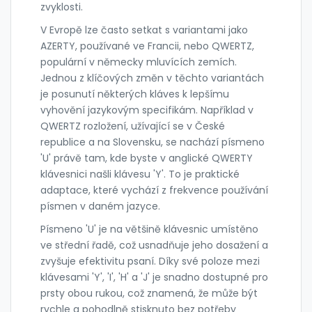
zvyklosti.
V Evropě lze často setkat s variantami jako
AZERTY, používané ve Francii, nebo QWERTZ,
populární v německy mluvících zemích.
Jednou z klíčových změn v těchto variantách
je posunutí některých kláves k lepšímu
vyhovění jazykovým specifikám. Například v
QWERTZ rozložení, užívající se v České
republice a na Slovensku, se nachází písmeno
'U' právě tam, kde byste v anglické QWERTY
klávesnici našli klávesu 'Y'. To je praktické
adaptace, které vychází z frekvence používání
písmen v daném jazyce.
Písmeno 'U' je na většině klávesnic umístěno
ve střední řadě, což usnadňuje jeho dosažení a
zvyšuje efektivitu psaní. Díky své poloze mezi
klávesami 'Y', 'I', 'H' a 'J' je snadno dostupné pro
prsty obou rukou, což znamená, že může být
rychle a pohodlně stisknuto bez potřeby