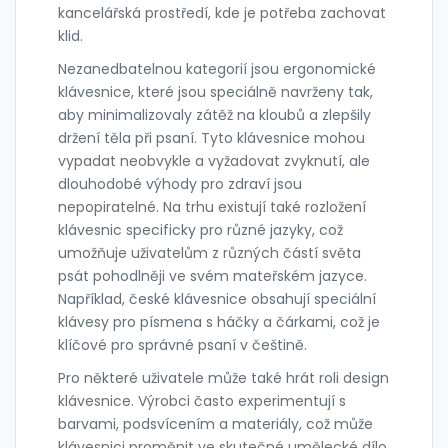
kancelářská prostředí, kde je potřeba zachovat
klid.
Nezanedbatelnou kategorií jsou ergonomické
klávesnice, které jsou speciálně navrženy tak,
aby minimalizovaly zátěž na kloubů a zlepšily
držení těla při psaní. Tyto klávesnice mohou
vypadat neobvykle a vyžadovat zvyknutí, ale
dlouhodobé výhody pro zdraví jsou
nepopiratelné. Na trhu existují také rozložení
klávesnic specificky pro různé jazyky, což
umožňuje uživatelům z různých částí světa
psát pohodlněji ve svém mateřském jazyce.
Například, české klávesnice obsahují speciální
klávesy pro písmena s háčky a čárkami, což je
klíčové pro správné psaní v češtině.
Pro některé uživatele může také hrát roli design
klávesnice. Výrobci často experimentují s
barvami, podsvícením a materiály, což může
klávesnici proměnit ve skutečné umělecké dílo