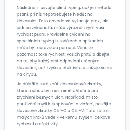
Následně si osvojte blind typing, což je metoda
psaní, při níž nepotřebujete hledět na
klávesnici. Tato dovednost vyžaduje praxi, ale
jednou zvládnutá, může výrazně zvýšit vaši
rychlost psaní. Pravidelné cvičení na
speciálních typing tutoriálech a aplikacích
může být obrovskou pomocí. Věnujte
pozornost také rychlosti vašich prstů a dbejte
na to, aby každý prst odpovídal určeným
klávesám, což zvyšuje efektivitu a snižuje šanci
na chybu.
Je důležité také znát klávesnicové zkratky,
které mohou být nesmírně užitečné pro
zrychlení běžných úloh. Například, místo
používání myši k zkopírování a vložení, použijte
klávesové zkratky Ctrl+C a Ctrl+V. Tato sčítání
malých kroků vede k velkému zvýšení celkové
rychlosti a efektivity.