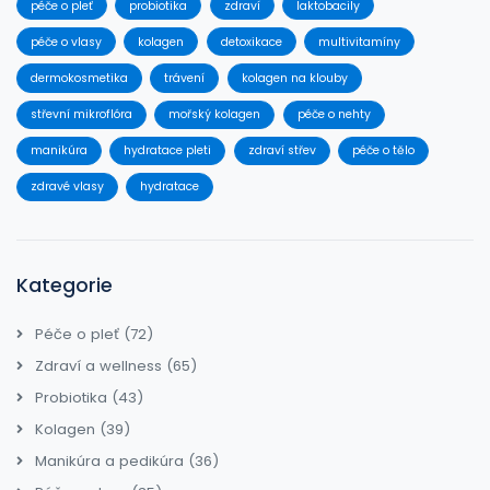
péče o pleť
probiotika
zdraví
laktobacily
péče o vlasy
kolagen
detoxikace
multivitamíny
dermokosmetika
trávení
kolagen na klouby
střevní mikroflóra
mořský kolagen
péče o nehty
manikúra
hydratace pleti
zdraví střev
péče o tělo
zdravé vlasy
hydratace
Kategorie
Péče o pleť
(72)
Zdraví a wellness
(65)
Probiotika
(43)
Kolagen
(39)
Manikúra a pedikúra
(36)