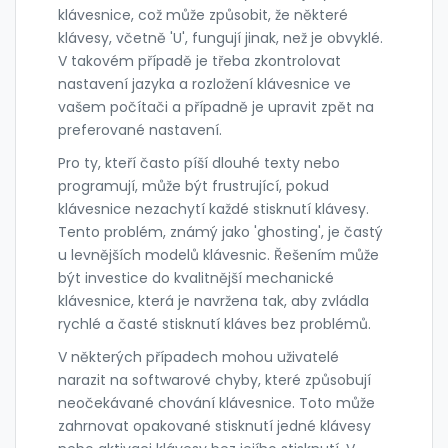
klávesnice, což může způsobit, že některé
klávesy, včetně 'U', fungují jinak, než je obvyklé.
V takovém případě je třeba zkontrolovat
nastavení jazyka a rozložení klávesnice ve
vašem počítači a případně je upravit zpět na
preferované nastavení.
Pro ty, kteří často píší dlouhé texty nebo
programují, může být frustrující, pokud
klávesnice nezachytí každé stisknutí klávesy.
Tento problém, známý jako 'ghosting', je častý
u levnějších modelů klávesnic. Řešením může
být investice do kvalitnější mechanické
klávesnice, která je navržena tak, aby zvládla
rychlé a časté stisknutí kláves bez problémů.
V některých případech mohou uživatelé
narazit na softwarové chyby, které způsobují
neočekávané chování klávesnice. Toto může
zahrnovat opakované stisknutí jedné klávesy