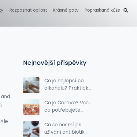
ky
Rozpoznat opilost
Krásné paty
Popraskaná kůže
Nejnovější příspěvky
Co je nejlepší po
alkoholu? Praktické
rady pro detoxikaci
, and
těla
Co je CeraVe? Vše,
vé
co potřebujete
vědět o této
 Ale
dermokosmetice
Co se nesmí při
užívání antibiotik: