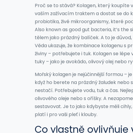
Proč se to stává? Kolagen, který koupíte v
vaším zažívacím traktem a dostat se do kr
probiotika
,
živé mikroorganismy, které podp
Also known as
good gut bacteria
, it’s the
tělem jako prázdný balíček. A to je důvod,
Věda ukazuje, že kombinace kolagenu s prob
živiny – potřebujete i tuk. Kolagen se lép
tuky – jako je avokádo, olivový olej nebo ry
Mořský kolagen je nejúčinnější formou – je 
když ho berete na prázdný žaludek nebo s
nestačí. Potřebujete vodu, tuk a čas. Nejl
olivového oleje nebo s oříšky. A nezapom
sestavovat. Je to jako kdybyste měli cihly,
platí i pro vaši pleť i klouby.
Co vlastně ovlivňuje