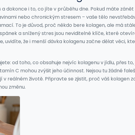
s a dokonce i to, co jíte v průběhu dne. Pokud máte zánět 
vinami nebo chronickým stresem – vaše tělo nevstřebá
lamací. To je důvod, proč někdo bere kolagen, ale má stál
 spánek a snížený stres jsou neviditelné klíče, které otevír
e, uvidíte, že i menší dávka kolagenu začne dělat věci, kt
ete: od toho, co obsahuje nejvíc kolagenu v jídlu, přes to,
vitamín C mohou zvýšit jeho účinnost. Nejsou tu žádné fale
í v reálném životě. Připravte se zjistit, proč váš kolagen 
čnou změnu.