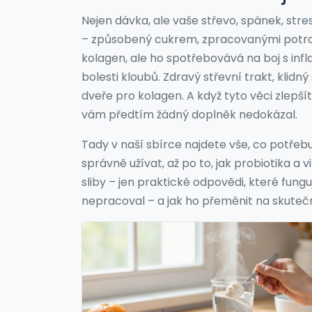
Nejen dávka, ale vaše střevo, spánek, stre
– způsobený cukrem, zpracovanými potra
kolagen, ale ho spotřebovává na boj s inf
bolesti kloubů. Zdravý střevní trakt, klidný
dveře pro kolagen. A když tyto věci zlepšít
vám předtím žádný doplněk nedokázal.
Tady v naší sbírce najdete vše, co potřebuj
správně užívat, až po to, jak probiotika a 
sliby – jen praktické odpovědi, které funguj
nepracoval – a jak ho přeměnit na skute