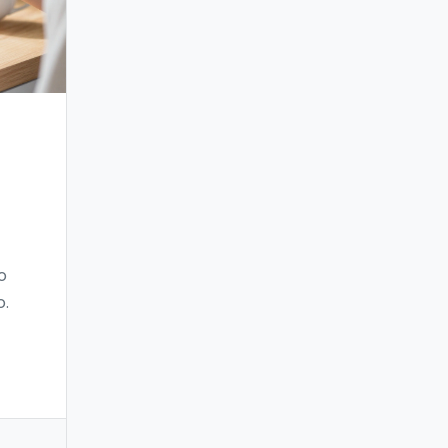
o
o.
e.