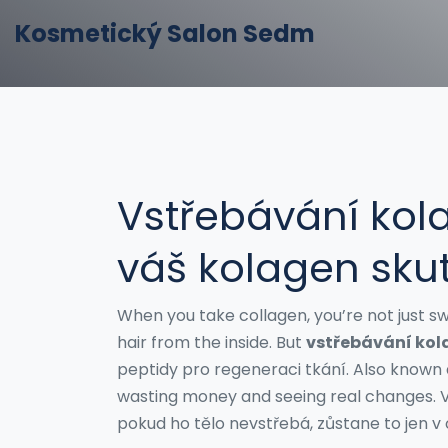
Kosmetický Salon Sedm
Vstřebávání kola
váš kolagen sku
When you take collagen, you’re not just sw
hair from the inside. But
vstřebávání ko
peptidy pro regeneraci tkání
. Also known
wasting money and seeing real changes.
V
pokud ho tělo nevstřebá, zůstane to jen v 