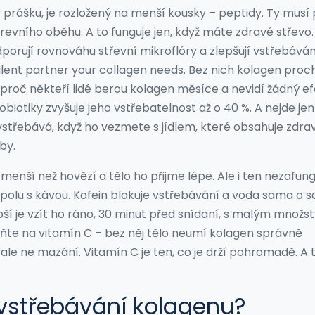
 prášku, je rozložený na menší kousky – peptidy. Ty musí 
evního oběhu. A to funguje jen, když máte zdravé střevo.
orují rovnováhu střevní mikroflóry a zlepšují vstřebávání
 silent partner your collagen needs.
Bez nich kolagen proc
 proč někteří lidé berou kolagen měsíce a nevidí žádný ef
iotiky zvyšuje jeho vstřebatelnost až o 40 %. A nejde jen
e vstřebává, když ho vezmete s jídlem, které obsahuje zdra
by.
menší než hovězí a tělo ho přijme lépe. Ale i ten nezafung
polu s kávou. Kofein blokuje vstřebávání a voda sama o 
epší je vzít ho ráno, 30 minut před snídaní, s malým množs
eňte na vitamín C – bez něj tělo neumí kolagen správně
 ale ne mazání. Vitamín C je ten, co je drží pohromadě. A 
 vstřebávání kolagenu?