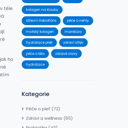
v těle
kolagen na klouby
vá
střevní mikroflóra
péče o nehty
e
ají
mořský kolagen
manikúra
eré
hydratace pleti
zdraví střev
péče o tělo
zdravé vlasy
 jak ho
hydratace
šné
zatím
Kategorie
Péče o pleť
(72)
Zdraví a wellness
(65)
Probiotika
(43)