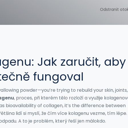
Odstranit oto
genu: Jak zaručit, aby
tečně fungoval
allowing powder—you’re trying to rebuild your skin, joints
lagenu
,
proces, při kterém tělo rozloží a využije kolageno
 as
bioavailability of collagen
, it’s the difference between
ětšina lidí si myslí, že čím více kolagenu vezme, tím lépe.
odpadu. A to je problém, který řeší jen málokdo.