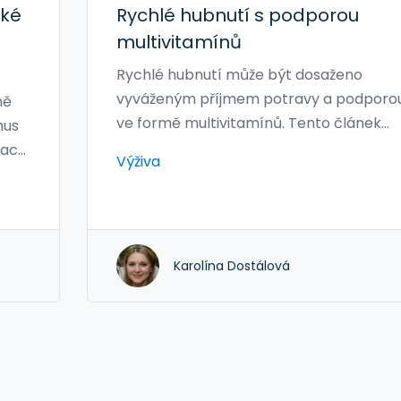
cké
Rychlé hubnutí s podporou
multivitamínů
Rychlé hubnutí může být dosaženo
vyváženým příjmem potravy a podporo
ně
ve formě multivitamínů. Tento článek
mus
poskytuje praktické tipy na stravu, která
nace
Výživa
podporuje efektivní hubnutí, a vysvětluje
jak mohou multivitamíny přispět k
dosažení vašich cílů. Dozvíte se, jak
vybrat vhodné potraviny, které dodají
Karolína Dostálová
tělu potřebné živiny bez nadbytečných
kalorií, a proč je důležité zahrnout do
svého jídelníčku multivitamíny. Pomůže 
nejen při hubnutí, ale také při udržování
celkového zdraví.