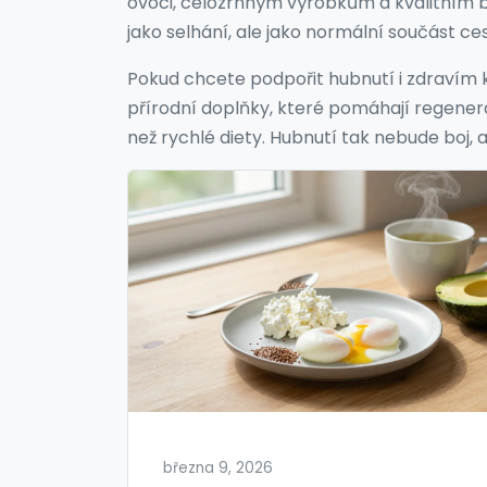
ovoci, celozrnným výrobkům a kvalitním b
jako selhání, ale jako normální součást ces
Pokud chcete podpořit hubnutí i zdravím ků
přírodní doplňky, které pomáhají regenera
než rychlé diety. Hubnutí tak nebude boj, 
března 9, 2026