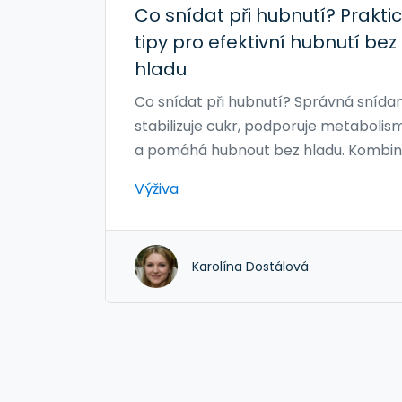
Co snídat při hubnutí? Prakti
tipy pro efektivní hubnutí bez
hladu
Co snídat při hubnutí? Správná snída
stabilizuje cukr, podporuje metabolis
a pomáhá hubnout bez hladu. Kombi
bílkovin, zdravých tuků, vlákniny a
Výživa
kvalitních multivitaminů je klíčem k
úspěchu.
Karolína Dostálová