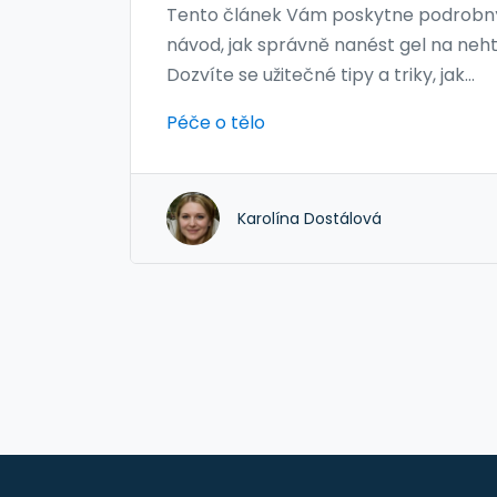
Tento článek Vám poskytne podrobn
návod, jak správně nanést gel na neht
Dozvíte se užitečné tipy a triky, jak
dosáhnout perfektního a dlouhotrvají
Péče o tělo
výsledku. Naučíte se krok za krokem
postupy, které Vám pomohou vytvoři
krásné nehty z pohodlí domova.
Karolína Dostálová