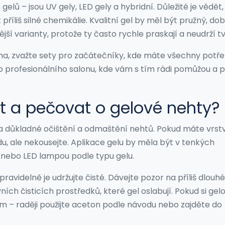
gelů – jsou UV gely, LED gely a hybridní. Důležité je vědět,
říliš silné chemikálie. Kvalitní gel by měl být pružný, do
jší varianty, protože ty často rychle praskají a neudrží tv
ma, zvažte sety pro začátečníky, kde máte všechny potř
o profesionálního salonu, kde vám s tím rádi pomůžou a 
t a pečovat o gelové nehty?
 důkladné očištění a odmaštění nehtů. Pokud máte vrst
du, ale nekousejte. Aplikace gelu by měla být v tenkých
 nebo LED lampou podle typu gelu.
avidelně je udržujte čisté. Dávejte pozor na příliš dlouhé
ch čisticích prostředků, které gel oslabují. Pokud si gel
lím – raději použijte aceton podle návodu nebo zajděte do