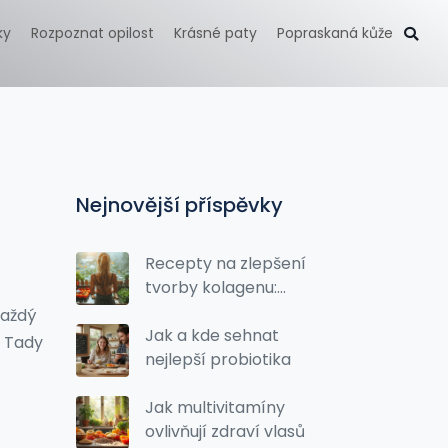
ky
Rozpoznat opilost
Krásné paty
Popraskaná kůže
o
Nejnovější příspěvky
Recepty na zlepšení
tvorby kolagenu:
Jak obnovit tvorbu
každý
kolagenu pro
Jak a kde sehnat
. Tady
zdravější pleť
nejlepší probiotika
Jak multivitamíny
ovlivňují zdraví vlasů