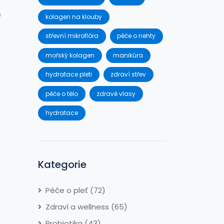
e
kolagen na klouby
střevní mikroflóra
péče o nehty
mořský kolagen
manikúra
hydratace pleti
zdraví střev
péče o tělo
zdravé vlasy
hydratace
Kategorie
Péče o pleť
(72)
Zdraví a wellness
(65)
Probiotika
(43)