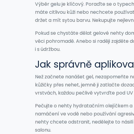
Výběr gelu je klíčový. Poraďte se o typech 
máte citlivou kůži nebo nechcete používat p
držet a mít sytou barvu. Nekupujte nejlevně
Pokud se chystáte dělat gelové nehty do
věci pohromadě. Anebo si raději zajděte d
i s údržbou.
Jak správně aplikova
Než začnete nanášet gel, nezapomeňte na
kůžičky přes nehet, jemně ji zatlačte doza
vrstvách, každou pečlivě vytvrďte pod UV
Pečujte o nehty hydratačním olejíčkem a pr
namáčení ve vodě nebo používání agresivní
nehty chcete odstranit, nedělejte to nási
salonu.