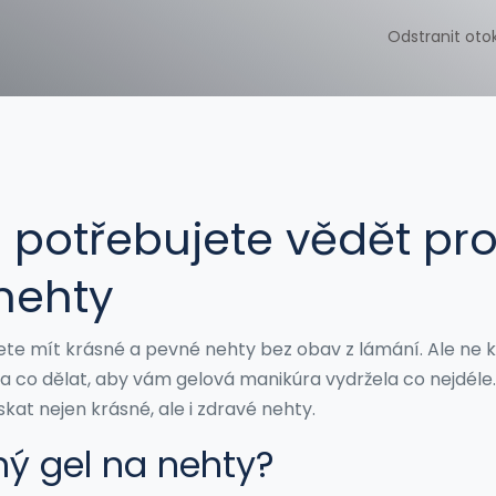
Odstranit oto
 potřebujete vědět pr
nehty
ete mít krásné a pevné nehty bez obav z lámání. Ale ne 
at a co dělat, aby vám gelová manikúra vydržela co nejdéle
kat nejen krásné, ale i zdravé nehty.
ný gel na nehty?