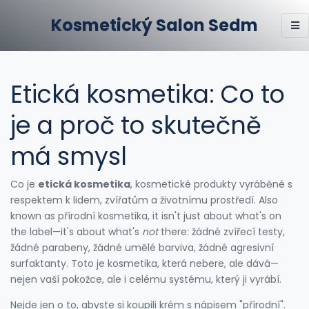
Kosmetický Salon Sedm
Etická kosmetika: Co to
je a proč to skutečně
má smysl
Co je
etická kosmetika
,
kosmetické produkty vyráběné s
respektem k lidem, zvířatům a životnímu prostředí
. Also
known as
přírodní kosmetika
, it isn't just about what's on
the label—it's about what's
not
there: žádné zvířecí testy,
žádné parabeny, žádné umělé barviva, žádné agresivní
surfaktanty. Toto je kosmetika, která nebere, ale dává—
nejen vaší pokožce, ale i celému systému, který ji vyrábí.
Nejde jen o to, abyste si koupili krém s nápisem "přírodní".