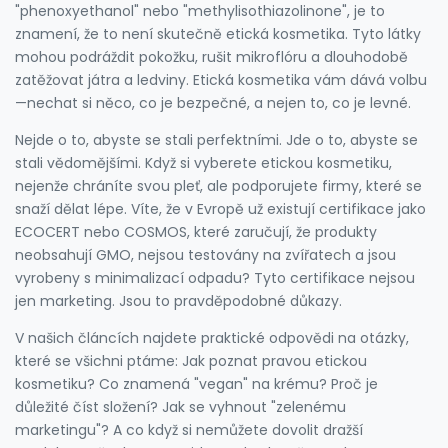
"phenoxyethanol" nebo "methylisothiazolinone", je to
znamení, že to není skutečně etická kosmetika. Tyto látky
mohou podráždit pokožku, rušit mikroflóru a dlouhodobě
zatěžovat játra a ledviny. Etická kosmetika vám dává volbu
—nechat si něco, co je bezpečné, a nejen to, co je levné.
Nejde o to, abyste se stali perfektními. Jde o to, abyste se
stali vědomějšími. Když si vyberete etickou kosmetiku,
nejenže chráníte svou pleť, ale podporujete firmy, které se
snaží dělat lépe. Víte, že v Evropě už existují certifikace jako
ECOCERT nebo COSMOS, které zaručují, že produkty
neobsahují GMO, nejsou testovány na zvířatech a jsou
vyrobeny s minimalizací odpadu? Tyto certifikace nejsou
jen marketing. Jsou to pravděpodobné důkazy.
V našich článcích najdete praktické odpovědi na otázky,
které se všichni ptáme: Jak poznat pravou etickou
kosmetiku? Co znamená "vegan" na krému? Proč je
důležité číst složení? Jak se vyhnout "zelenému
marketingu"? A co když si nemůžete dovolit dražší