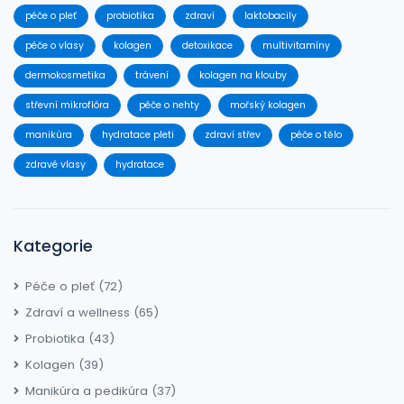
péče o pleť
probiotika
zdraví
laktobacily
péče o vlasy
kolagen
detoxikace
multivitamíny
dermokosmetika
trávení
kolagen na klouby
střevní mikroflóra
péče o nehty
mořský kolagen
manikúra
hydratace pleti
zdraví střev
péče o tělo
zdravé vlasy
hydratace
Kategorie
Péče o pleť
(72)
Zdraví a wellness
(65)
Probiotika
(43)
Kolagen
(39)
Manikúra a pedikúra
(37)