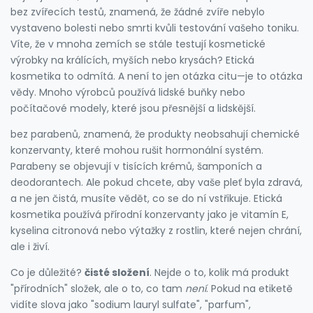
bez zvířecích testů
,
znamená, že žádné zvíře nebylo
vystaveno bolesti nebo smrti kvůli testování vašeho toniku
.
Víte, že v mnoha zemích se stále testují kosmetické
výrobky na králících, myších nebo krysách? Etická
kosmetika to odmítá. A není to jen otázka citu—je to otázka
vědy. Mnoho výrobců používá lidské buňky nebo
počítačové modely, které jsou přesnější a lidskější.
bez parabenů
,
znamená, že produkty neobsahují chemické
konzervanty, které mohou rušit hormonální systém
.
Parabeny se objevují v tisících krémů, šamponích a
deodorantech. Ale pokud chcete, aby vaše pleť byla zdravá,
a ne jen čistá, musíte vědět, co se do ní vstřikuje. Etická
kosmetika používá přírodní konzervanty jako je vitamín E,
kyselina citronová nebo výtažky z rostlin, které nejen chrání,
ale i živí.
Co je důležité?
čisté složení
. Nejde o to, kolik má produkt
"přírodních" složek, ale o to, co tam
není
. Pokud na etiketě
vidíte slova jako "sodium lauryl sulfate", "parfum",