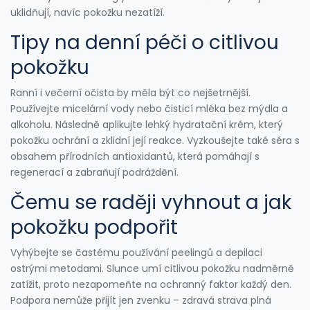
uklidňují, navíc pokožku nezatíží.
Tipy na denní péči o citlivou
pokožku
Ranní i večerní očista by měla být co nejšetrnější.
Používejte micelární vody nebo čisticí mléka bez mýdla a
alkoholu. Následně aplikujte lehký hydratační krém, který
pokožku ochrání a zklidní její reakce. Vyzkoušejte také séra s
obsahem přírodních antioxidantů, která pomáhají s
regenerací a zabraňují podráždění.
Čemu se raději vyhnout a jak
pokožku podpořit
Vyhýbejte se častému používání peelingů a depilaci
ostrými metodami. Slunce umí citlivou pokožku nadměrně
zatížit, proto nezapomeňte na ochranný faktor každý den.
Podpora nemůže přijít jen zvenku – zdravá strava plná