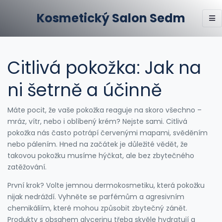
Kosmetický Salon Sedm
Citlivá pokožka: Jak na
ni šetrně a účinně
Máte pocit, že vaše pokožka reaguje na skoro všechno –
mráz, vítr, nebo i oblíbený krém? Nejste sami. Citlivá
pokožka nás často potrápí červenými mapami, svěděním
nebo pálením. Hned na začátek je důležité vědět, že
takovou pokožku musíme hýčkat, ale bez zbytečného
zatěžování.
První krok? Volte jemnou dermokosmetiku, která pokožku
nijak nedráždí. Vyhněte se parfémům a agresivním
chemikáliím, které mohou způsobit zbytečný zánět.
Produkty s obsahem glycerinu třeba skvěle hydratují a