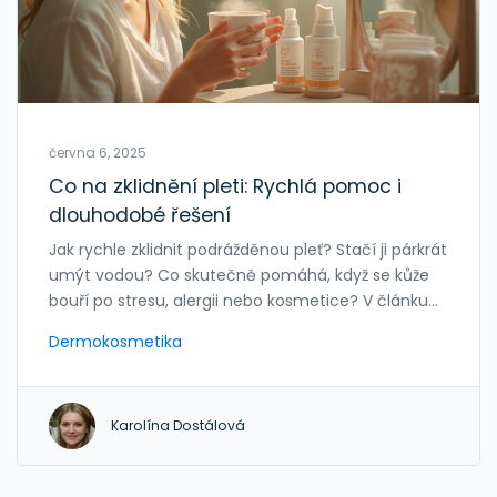
června 6, 2025
Co na zklidnění pleti: Rychlá pomoc i
dlouhodobé řešení
Jak rychle zklidnit podrážděnou pleť? Stačí ji párkrát
umýt vodou? Co skutečně pomáhá, když se kůže
bouří po stresu, alergii nebo kosmetice? V článku
najdeš ověřené tipy, osvědčené látky a rady, kdy je
Dermokosmetika
nezbytné sáhnout po dermokosmetice. Zjistíš, jak
rozpoznat chyby v péči, které tvoji pleť mohou dál
dráždit. A hlavně – naučíš se jednoduchou rutinu,
Karolína Dostálová
která zabrání dalším problémům.