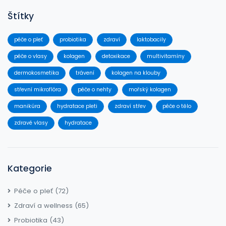
Štítky
péče o pleť
probiotika
zdraví
laktobacily
péče o vlasy
kolagen
detoxikace
multivitamíny
dermokosmetika
trávení
kolagen na klouby
střevní mikroflóra
péče o nehty
mořský kolagen
manikúra
hydratace pleti
zdraví střev
péče o tělo
zdravé vlasy
hydratace
Kategorie
Péče o pleť
(72)
Zdraví a wellness
(65)
Probiotika
(43)