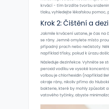
krvácí - tím brzdíte tvorbu sražen
tlaku, vyhledejte lékařskou pomoc, 
Krok 2: Čištění a dez
Jakmile krvácení ustane, je čas na č
se rány. Jemně omylete místo prou
případný prach nebo nečistoty. Ně
například třísky, pokud k úrazu došl
Následuje dezinfekce. Vyhněte se s
peroxid vodíku ve vysoké koncentra
volbou je
chlorhexidin
(například Be
okraje rány, nikoliv přímo do hluboké
bakterie, které by mohly způsobit a
vatového tyčinky, abyste minimaliz