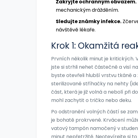
Zakryjte ochranným obvazem.
mechanickým drážděním.
Sledujte známky infekce.
Zčerve
návštěvě lékaře.
Krok 1: Okamžitá rea
Prvních několik minut je kritických
jste si strhli nehet částečně a visí
byste otevřeli hlubší vrstvu tkáně a 
sterilizované stříhačky na nehty (i
část, která je již volná a nebolí při 
mohl zachytit o tričko nebo deku.
Po odstranění volných částí se zam
je bohatě prokrvené. Krvácení může
vatový tampón namočený v studené v
minut nepřetržitě. Neotevírejte si to