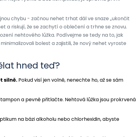
tejnou chybu - začnou nehet trhat dál ve snaze „ukončit
t a riskují, že se zachytí o oblečení a trhne se znovu.
ození nehtového lůžka. Podívejme se tedy na to, jak
nimalizovali bolest a zajistili, že nový nehet vyroste
ělat hned teď?
 silně.
Pokud visí jen volně, nenechte ho, až se sám
ý tampon a pevně přitlačte. Nehtová lůžka jsou prokrvená
eptikum na bázi alkoholu nebo chlorhexidin, abyste