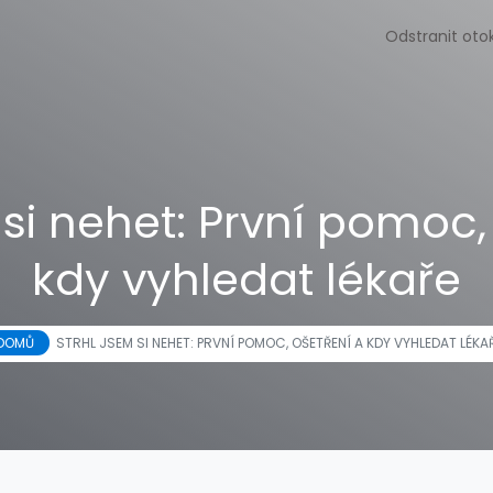
Odstranit oto
 si nehet: První pomoc,
kdy vyhledat lékaře
DOMŮ
STRHL JSEM SI NEHET: PRVNÍ POMOC, OŠETŘENÍ A KDY VYHLEDAT LÉKA