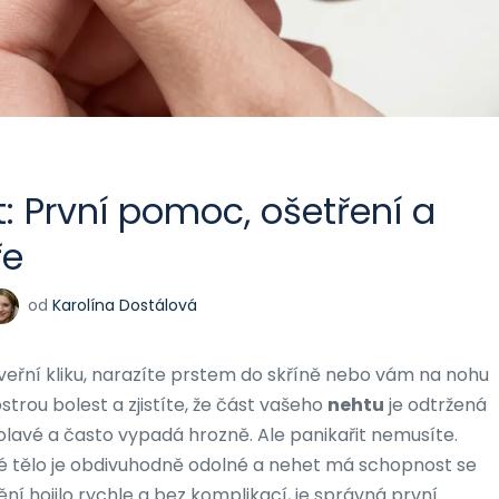
t: První pomoc, ošetření a
ře
od
Karolína Dostálová
 dveřní kliku, narazíte prstem do skříně nebo vám na nohu
ostrou bolest a zjistíte, že část vašeho
nehtu
je
odtržená
bolavé a často vypadá hrozně. Ale panikařit nemusíte.
ské tělo je obdivuhodně odolné a nehet má schopnost se
ní hojilo rychle a bez komplikací, je správná první