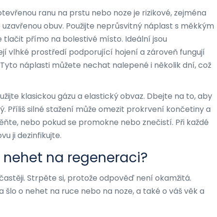
tevřenou ranu na prstu nebo noze je rizikové, zejména
 uzavřenou obuv. Použijte
neprůsvitný náplast
s měkkým
 tlačit přímo na bolestivé místo. Ideální jsou
ejí vlhké prostředí podporující hojení a zároveň fungují
 Tyto náplasti můžete nechat nalepené i několik dní, což
ijte klasickou gázu a elastický obvaz. Dbejte na to, aby
ný. Příliš silné stažení může omezit prokrvení končetiny a
ěňte, nebo pokud se promokne nebo znečistí. Při každé
 ji dezinfikujte.
e nehet na regeneraci?
ejčastěji. Strpěte si, protože odpověď není okamžitá.
 šlo o nehet na ruce nebo na noze, a také o váš věk a