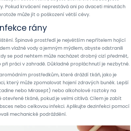
iny. Pokud krvácení neprestává ani po dvaceti minutách
protože může jít o poškození větší cévy.
infekce rány
ištění. Špinavé prostředí je největším nepřítelem hojící
dem vlažné vody a jemným mýdlem, abyste odstranili
kdy se pod nehtem může nacházet drobný cizí předmět,
o při práci v zahradě. Důkladné propláchnutí je nezbytné.
taromódním prostředkům, které dráždí tkáň, jako je
ci, který může zpomalovat hojení zdravých buněk. Lepší
tadine nebo Mirasept)
nebo alkoholové roztoky na
 otevřené tkáně, pokud je velmi citlivá. Cílem je zabít
bsces nebo celkovou infekci. Aplikujte dezinfekci pomocí
ovali mechanické podráždění.