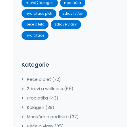
mořský kolagen
manikúra
hydratace pleti
zdraví střev
péče o tělo
zdravé vlasy
hydratace
Kategorie
Péče o pleť
(72)
Zdraví a wellness
(65)
Probiotika
(43)
Kolagen
(39)
Manikúra a pedikúra
(37)
Péče o vlasy
(35)