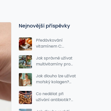
Nejnovější příspěvky
Předávkování
vitamínem C:
Příznaky, rizika a
bezpečné
Jak správně užívat
dávkování
multivitamíny pro
maximální účinek
Jak dlouho lze užívat
mořský kolagen?
Tipy, fakta a časté
chyby
Co nedělat při
užívání antibiotik?
Správné chování