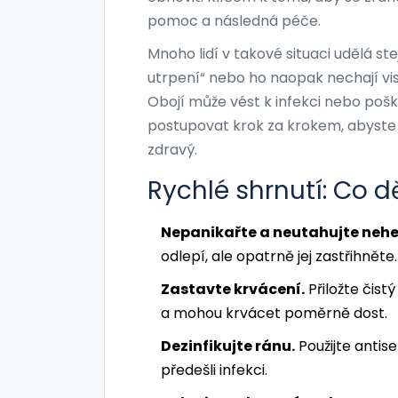
pomoc a následná péče.
Mnoho lidí v takové situaci udělá s
utrpení“ nebo ho naopak nechají vise
Obojí může vést k infekci nebo pošk
postupovat krok za krokem, abyste mi
zdravý.
Rychlé shrnutí: Co d
Nepanikařte a neutahujte nehet
odlepí, ale opatrně jej zastřihněte.
Zastavte krvácení.
Přiložte čist
a mohou krvácet poměrně dost.
Dezinfikujte ránu.
Použijte antis
předešli infekci.