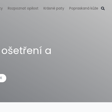
ky
Rozpoznat opilost
Krásné paty
Popraskaná kůže
 ošetření a
ŘE