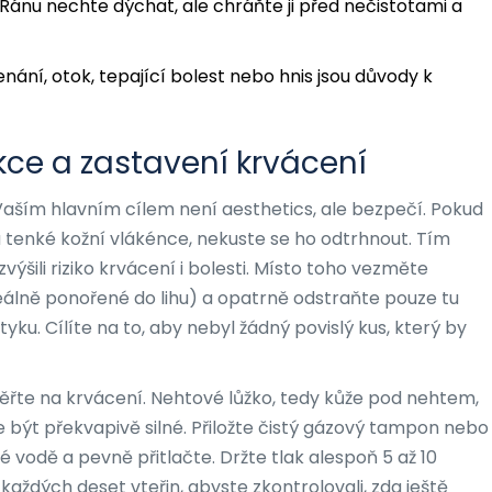
Ránu nechte dýchat, ale chráňte ji před nečistotami a
nání, otok, tepající bolest nebo hnis jsou důvody k
kce a zastavení krvácení
. Vaším hlavním cílem není aesthetics, ale bezpečí. Pokud
 na tenké kožní vlákénce, nekuste se ho odtrhnout. Tím
zvýšili riziko krvácení i bolesti. Místo toho vezměte
deálně ponořené do lihu) a opatrně odstraňte pouze tu
dotyku. Cílíte na to, aby nebyl žádný povislý kus, který by
ěřte na krvácení. Nehtové lůžko, tedy kůže pod nehtem,
 být překvapivě silné. Přiložte čistý gázový tampon nebo
odě a pevně přitlačte. Držte tlak alespoň 5 až 10
 každých deset vteřin, abyste zkontrolovali, zda ještě