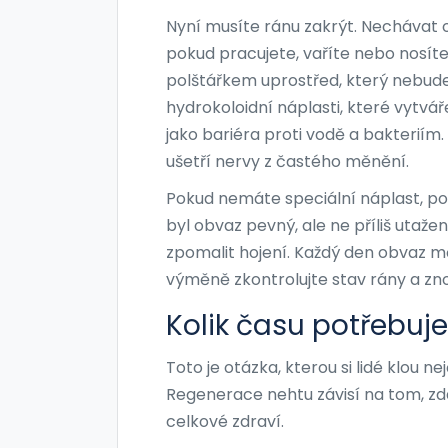
Nyní musíte ránu zakrýt. Nechávat o
pokud pracujete, vaříte nebo nosíte
polštářkem uprostřed
, který nebude
hydrokoloidní náplasti, které vytvář
jako bariéra proti vodě a bakteriím.
ušetří nervy z častého měnění.
Pokud nemáte speciální náplast, použ
byl obvaz pevný, ale ne příliš utaže
zpomalit hojení. Každý den obvaz m
výměně zkontrolujte stav rány a znovu
Kolik času potřebuj
Toto je otázka, kterou si lidé klou n
Regenerace nehtu závisí na tom, zda
celkové zdraví.