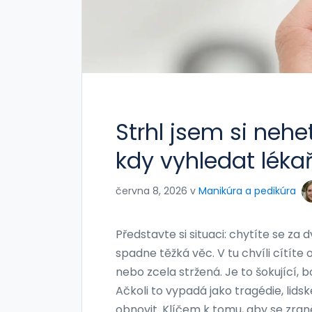
Strhl jsem si nehe
kdy vyhledat léka
června 8, 2026 v
Manikúra a pedikúra
Představte si situaci: chytíte se za
spadne těžká věc. V tu chvíli cítíte 
nebo zcela stržená
.
Je to šokující, 
Ačkoli to vypadá jako tragédie, lid
obnovit. Klíčem k tomu, aby se zraně