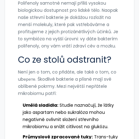
Polifenoly samotné nemají příliš vysokou
biologickou dostupnost pro lidské tělo. Naopak
naše střevní bakterie je dokážou rozložit na
menší molekuly, které pak vstřebáváme a
profitujeme z jejich protizánětlivých účinků. Je
to symbióza na vyšší úrovni: vy dáte bakterím
polifenoly, ony vám vrátí zdraví cév a mozku.
Co ze stolů odstranit?
Není jen o tom, co přidáte, ale také o tom, co
ubерете. Škodlivé bakterie a plísně mají své
oblíbené pokrmy. Mezi největší nepřátele
mikrobiomu patří:
Umělá sladidla:
Studie naznačují, že látky
jako aspartam nebo sukralóza mohou
negativně ovlivnit složení střevního
mikrobiomu a snížit citlivost na glukózu.
Průmyslově zpracované tuky:
Trans-tuky