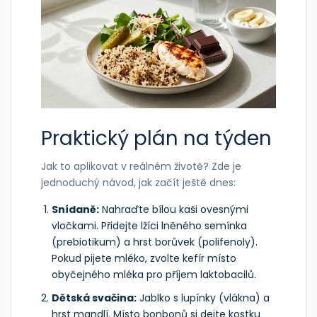
Praktický plán na týden
Jak to aplikovat v reálném životě? Zde je
jednoduchý návod, jak začít ještě dnes:
Snídaně:
Nahraďte bílou kaši ovesnými
vločkami. Přidejte lžíci lněného semínka
(prebiotikum) a hrst borůvek (polifenoly).
Pokud pijete mléko, zvolte kefír místo
obyčejného mléka pro příjem laktobacilů.
Dětská svačina:
Jablko s lupínky (vlákna) a
hrst mandlí. Místo bonbonů si dejte kostku