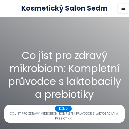
Kosmetický Salon Sedm
Co jíst pro zdravý
mikrobiom: Kompletní
průvodce s laktobacily
a prebiotiky
DOMŮ
CO JÍST PRO ZDRAVÝ MIKROBIOM: KOMPLETNÍ PRŮVODCE S LAKTOBACILY A
PREBIOTIKY