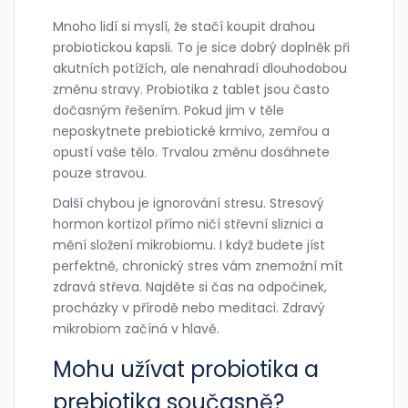
Mnoho lidí si myslí, že stačí koupit drahou
probiotickou kapsli. To je sice dobrý doplněk při
akutních potížích, ale nenahradí dlouhodobou
změnu stravy. Probiotika z tablet jsou často
dočasným řešením. Pokud jim v těle
neposkytnete prebiotické krmivo, zemřou a
opustí vaše tělo. Trvalou změnu dosáhnete
pouze stravou.
Další chybou je ignorování stresu. Stresový
hormon kortizol přímo ničí střevní sliznici a
mění složení mikrobiomu. I když budete jíst
perfektně, chronický stres vám znemožní mít
zdravá střeva. Najděte si čas na odpočinek,
procházky v přírodě nebo meditaci. Zdravý
mikrobiom začíná v hlavě.
Mohu užívat probiotika a
prebiotika současně?