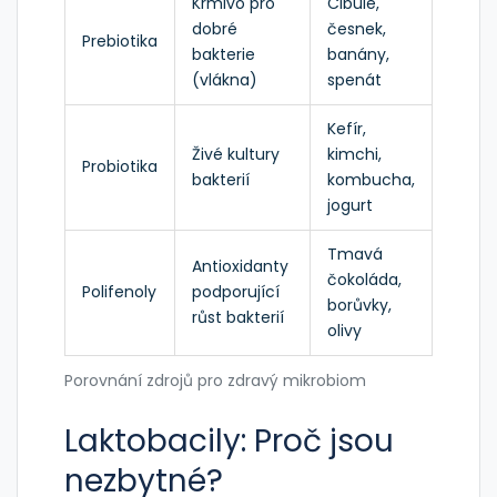
Krmivo pro
Cibule,
dobré
česnek,
Prebiotika
bakterie
banány,
(vlákna)
spenát
Kefír,
Živé kultury
kimchi,
Probiotika
bakterií
kombucha,
jogurt
Tmavá
Antioxidanty
čokoláda,
Polifenoly
podporující
borůvky,
růst bakterií
olivy
Porovnání zdrojů pro zdravý mikrobiom
Laktobacily: Proč jsou
nezbytné?