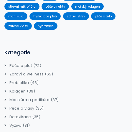
střevní mikroflóra
péče o nehty
mořský kolagen
manikúra
hydratace pleti
zdraví střev
péče o tělo
zdravé vlasy
hydratace
Kategorie
Péče o pleť
(72)
Zdraví a wellness
(65)
Probiotika
(43)
Kolagen
(39)
Manikúra a pedikúra
(37)
Péče o vlasy
(35)
Detoxikace
(35)
Výživa
(31)