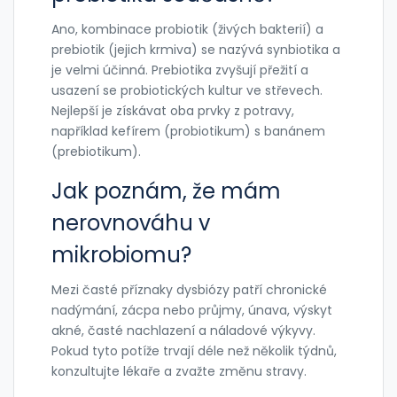
Ano, kombinace probiotik (živých bakterií) a
prebiotik (jejich krmiva) se nazývá synbiotika a
je velmi účinná. Prebiotika zvyšují přežití a
usazení se probiotických kultur ve střevech.
Nejlepší je získávat oba prvky z potravy,
například kefírem (probiotikum) s banánem
(prebiotikum).
Jak poznám, že mám
nerovnováhu v
mikrobiomu?
Mezi časté příznaky dysbiózy patří chronické
nadýmání, zácpa nebo průjmy, únava, výskyt
akné, časté nachlazení a náladové výkyvy.
Pokud tyto potíže trvají déle než několik týdnů,
konzultujte lékaře a zvažte změnu stravy.