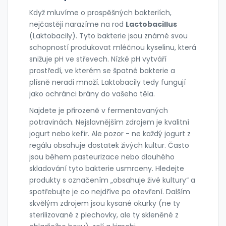
Když mluvíme o prospěšných bakteriích,
nejčastěji narazíme na rod
Lactobacillus
(
Laktobacily
)
. Tyto bakterie jsou známé svou
schopností produkovat mléčnou kyselinu, která
snižuje pH ve střevech. Nízké pH vytváří
prostředí, ve kterém se špatné bakterie a
plísně neradi množí. Laktobacily tedy fungují
jako ochránci brány do vašeho těla.
Najdete je přirozeně v fermentovaných
potravinách. Nejslavnějším zdrojem je kvalitní
jogurt nebo kefír. Ale pozor - ne každý jogurt z
regálu obsahuje dostatek živých kultur. Často
jsou během pasteurizace nebo dlouhého
skladování tyto bakterie usmrceny. Hledejte
produkty s označením „obsahuje živé kultury“ a
spotřebujte je co nejdříve po otevření. Dalším
skvělým zdrojem jsou kysané okurky (ne ty
sterilizované z plechovky, ale ty skleněné z