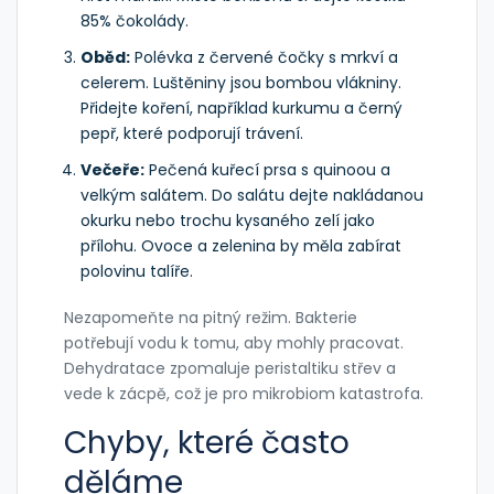
85% čokolády.
Oběd:
Polévka z červené čočky s mrkví a
celerem. Luštěniny jsou bombou vlákniny.
Přidejte koření, například kurkumu a černý
pepř, které podporují trávení.
Večeře:
Pečená kuřecí prsa s quinoou a
velkým salátem. Do salátu dejte nakládanou
okurku nebo trochu kysaného zelí jako
přílohu. Ovoce a zelenina by měla zabírat
polovinu talíře.
Nezapomeňte na pitný režim. Bakterie
potřebují vodu k tomu, aby mohly pracovat.
Dehydratace zpomaluje peristaltiku střev a
vede k zácpě, což je pro mikrobiom katastrofa.
Chyby, které často
děláme