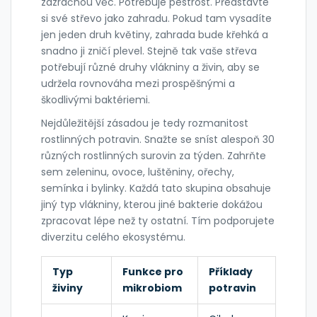
zázračnou věc. Potřebuje pestrost. Představte
si své střevo jako zahradu. Pokud tam vysadíte
jen jeden druh květiny, zahrada bude křehká a
snadno ji zničí plevel. Stejně tak vaše střeva
potřebují různé druhy vlákniny a živin, aby se
udržela rovnováha mezi prospěšnými a
škodlivými baktériemi.
Nejdůležitější zásadou je tedy rozmanitost
rostlinných potravin. Snažte se sníst alespoň 30
různých rostlinných surovin za týden. Zahrňte
sem zeleninu, ovoce, luštěniny, ořechy,
semínka i bylinky. Každá tato skupina obsahuje
jiný typ vlákniny, kterou jiné bakterie dokážou
zpracovat lépe než ty ostatní. Tím podporujete
diverzitu celého ekosystému.
Typ
Funkce pro
Příklady
živiny
mikrobiom
potravin