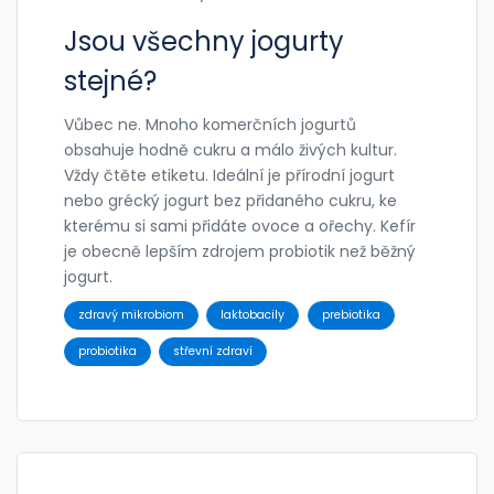
Jsou všechny jogurty
stejné?
Vůbec ne. Mnoho komerčních jogurtů
obsahuje hodně cukru a málo živých kultur.
Vždy čtěte etiketu. Ideální je přírodní jogurt
nebo grécký jogurt bez přidaného cukru, ke
kterému si sami přidáte ovoce a ořechy. Kefír
je obecně lepším zdrojem probiotik než běžný
jogurt.
zdravý mikrobiom
laktobacily
prebiotika
probiotika
střevní zdraví