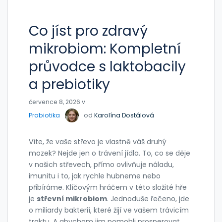
Co jíst pro zdravý
mikrobiom: Kompletní
průvodce s laktobacily
a prebiotiky
července 8, 2026 v
Probiotika
od
Karolína Dostálová
Víte, že vaše střevo je vlastně váš druhý
mozek? Nejde jen o trávení jídla. To, co se děje
v našich střevech, přímo ovlivňuje náladu,
imunitu i to, jak rychle hubneme nebo
přibíráme. Klíčovým hráčem v této složité hře
je
střevní mikrobiom
. Jednoduše řečeno, jde
o miliardy bakterií, které žijí ve vašem trávicím
traktu. A abychom jim pomohli prosperovat,