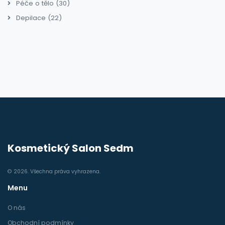
Péče o tělo
(30)
Depilace
(22)
Kosmetický Salon Sedm
© 2026. Všechna práva vyhrazena.
Menu
O nás
Obchodní podmínky