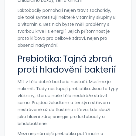
chladicího boxu), zelí a kimchi.
Laktobacily pomáhají nejen trávit sacharidy,
ale také syntetizují některé vitamíny skupiny B
a vitamin K. Bez nich byste měli problémy s
tvorbou krve i s energií. Jejich přítomnost je
proto klíčová pro celkové zdraví, nejen pro
absenci nadýmání.
Prebiotika: Tajná zbraň
proti hladovění bakterií
Mít v těle dobré bakterie nestačí. Musíme je
nakrmit. Tady nastupují prebiotika. Jsou to typy
vlákniny, kterou naše tělo nedokáže strávit
samo. Projdou žaludkem a tenkým střevem
nestrávené až do tlustého střeva, kde slouží
jako hlavní zdroj energie pro laktobacily a
bifidobakterie.
Mezi nejznámější prebiotika patří inulin a