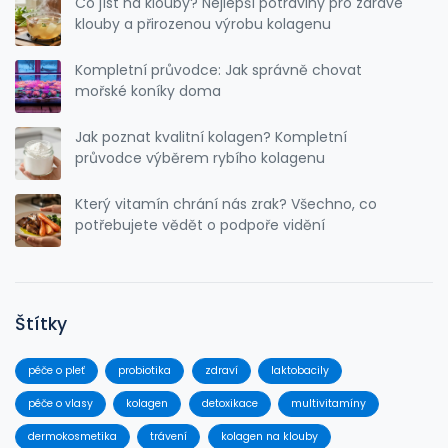
Co jíst na klouby? Nejlepší potraviny pro zdravé
klouby a přirozenou výrobu kolagenu
Kompletní průvodce: Jak správně chovat
mořské koníky doma
Jak poznat kvalitní kolagen? Kompletní
průvodce výběrem rybího kolagenu
Který vitamín chrání nás zrak? Všechno, co
potřebujete vědět o podpoře vidění
Štítky
péče o pleť
probiotika
zdraví
laktobacily
péče o vlasy
kolagen
detoxikace
multivitamíny
dermokosmetika
trávení
kolagen na klouby