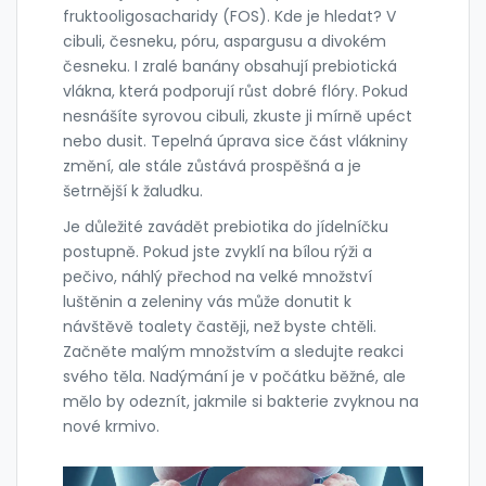
fruktooligosacharidy (FOS). Kde je hledat? V
cibuli, česneku, póru, aspargusu a divokém
česneku. I zralé banány obsahují prebiotická
vlákna, která podporují růst dobré flóry. Pokud
nesnášíte syrovou cibuli, zkuste ji mírně upéct
nebo dusit. Tepelná úprava sice část vlákniny
změní, ale stále zůstává prospěšná a je
šetrnější k žaludku.
Je důležité zavádět prebiotika do jídelníčku
postupně. Pokud jste zvyklí na bílou rýži a
pečivo, náhlý přechod na velké množství
luštěnin a zeleniny vás může donutit k
návštěvě toalety častěji, než byste chtěli.
Začněte malým množstvím a sledujte reakci
svého těla. Nadýmání je v počátku běžné, ale
mělo by odeznít, jakmile si bakterie zvyknou na
nové krmivo.