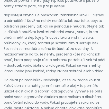
připravili povrch nehtů, jaký typ laků používáte a jak se o
nehty staráte poté, co jste je vylepili.
Nejčastější chybou je přeskočení základního kroku – čištění
a odmaštění. Když na nehty nanášíte lak bez toho, abyste
odstranili přirozený tuk, lak se jednoduše neudrží. Stejně tak
je důležité používat kvalitní
základní vrstvu
,
vrstva, která
chrání neht a zlepšuje přilnavost laku
a
vrchní vrstvu
,
průhledný lak, který zabraňuje škrábnutím a udržuje lesk
.
Bez nich se manikúra začne škrábat už za dva dny. A
nezapomeňte na to, že
nehty
,
přirozená kůže na koncích
prstů, která podporuje růst a ochranu
potřebují i vnitřní péči
– dostatek vody, biotinu a kolagenů. Pokud se vám nehty
lámou nebo jsou křehké, žádný lak nezachrání jejich vzhled.
Co dělat po manikúře? Nečekejte, až se lak začne kousat.
Každý den si na nehty jemně namažte olej – to pomůže
udržet elastickost a zabrání odštěpování. Vyhněte se příliš
horké vodě, agresivním čisticím prostředkům a dlouhému
ponořování rukou do vody. Pokud pracujete s rukama ve
vodě, noste rukavice. A pokud chcete, aby vaše manikúra