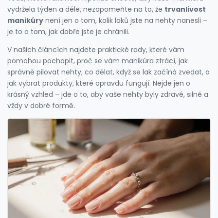
vydržela týden a déle, nezapomeňte na to, že
trvanlivost
manikúry
není jen o tom, kolik laků jste na nehty nanesli –
je to o tom, jak dobře jste je chránili.
V našich článcích najdete praktické rady, které vám
pomohou pochopit, proč se vám manikúra ztrácí, jak
správně pilovat nehty, co dělat, když se lak začíná zvedat, a
jak vybrat produkty, které opravdu fungují. Nejde jen o
krásný vzhled – jde o to, aby vaše nehty byly zdravé, silné a
vždy v dobré formě.