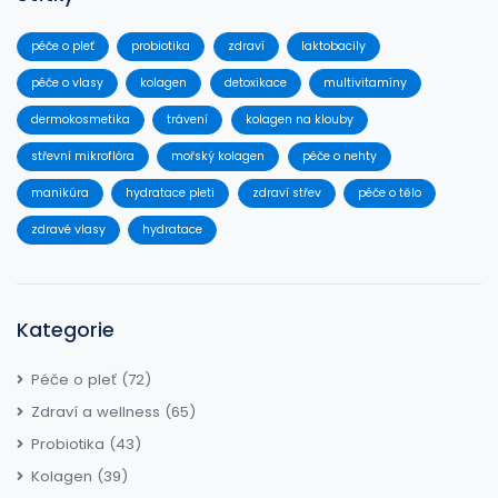
péče o pleť
probiotika
zdraví
laktobacily
péče o vlasy
kolagen
detoxikace
multivitamíny
dermokosmetika
trávení
kolagen na klouby
střevní mikroflóra
mořský kolagen
péče o nehty
manikúra
hydratace pleti
zdraví střev
péče o tělo
zdravé vlasy
hydratace
Kategorie
Péče o pleť
(72)
Zdraví a wellness
(65)
Probiotika
(43)
Kolagen
(39)