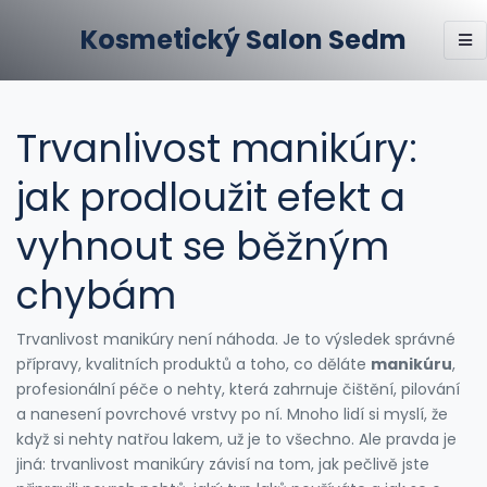
Kosmetický Salon Sedm
Trvanlivost manikúry:
jak prodloužit efekt a
vyhnout se běžným
chybám
Trvanlivost manikúry není náhoda. Je to výsledek správné
přípravy, kvalitních produktů a toho, co děláte
manikúru
,
profesionální péče o nehty, která zahrnuje čištění, pilování
a nanesení povrchové vrstvy
po ní. Mnoho lidí si myslí, že
když si nehty natřou lakem, už je to všechno. Ale pravda je
jiná: trvanlivost manikúry závisí na tom, jak pečlivě jste