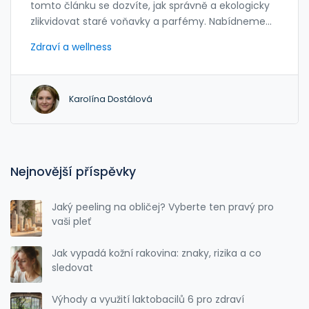
tomto článku se dozvíte, jak správně a ekologicky
zlikvidovat staré voňavky a parfémy. Nabídneme
vám užitečné tipy a zajímavá fakta pro efektivní a
Zdraví a wellness
šetrné zacházení s těmito produkty.
Karolína Dostálová
Nejnovější příspěvky
Jaký peeling na obličej? Vyberte ten pravý pro
vaši pleť
Jak vypadá kožní rakovina: znaky, rizika a co
sledovat
Výhody a využití laktobacilů 6 pro zdraví