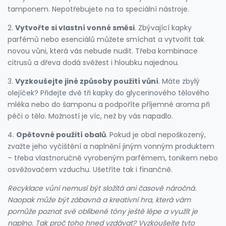
tamponem. Nepotřebujete na to speciální nástroje.
2.
Vytvořte si vlastní vonné směsi
. Zbývající kapky
parfémů nebo esenciálů můžete smíchat a vytvořit tak
novou vůni, která vás nebude nudit. Třeba kombinace
citrusů a dřeva dodá svěžest i hloubku najednou.
3.
Vyzkoušejte jiné způsoby použití vůní
. Máte zbylý
olejíček? Přidejte dvě tři kapky do glycerinového tělového
mléka nebo do šamponu a podpoříte příjemné aroma při
péči o tělo. Možností je víc, než by vás napadlo.
4.
Opětovné použití obalů
. Pokud je obal nepoškozený,
zvažte jeho vyčištění a naplnění jiným vonným produktem
– třeba vlastnoručně vyrobeným parfémem, tonikem nebo
osvěžovačem vzduchu. Ušetříte tak i finančně.
Recyklace vůní nemusí být složitá ani časově náročná.
Naopak může být zábavná a kreativní hra, která vám
pomůže poznat své oblíbené tóny ještě lépe a využít je
naplno. Tak proč toho hned vzdávat? Vyzkoušejte tyto