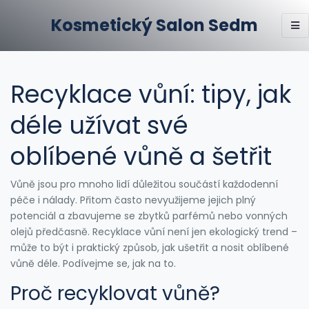
Kosmetický Salon Sedm
Recyklace vůní: tipy, jak
déle užívat své
oblíbené vůně a šetřit
Vůně jsou pro mnoho lidí důležitou součástí každodenní
péče i nálady. Přitom často nevyužijeme jejich plný
potenciál a zbavujeme se zbytků parfémů nebo vonných
olejů předčasně. Recyklace vůní není jen ekologický trend –
může to být i praktický způsob, jak ušetřit a nosit oblíbené
vůně déle. Podívejme se, jak na to.
Proč recyklovat vůně?