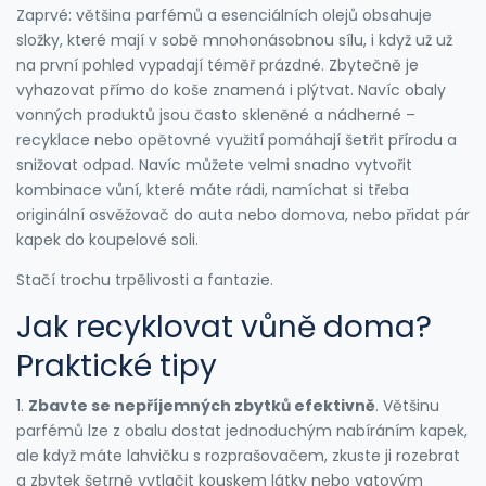
Zaprvé: většina parfémů a esenciálních olejů obsahuje
složky, které mají v sobě mnohonásobnou sílu, i když už už
na první pohled vypadají téměř prázdné. Zbytečně je
vyhazovat přímo do koše znamená i plýtvat. Navíc obaly
vonných produktů jsou často skleněné a nádherné –
recyklace nebo opětovné využití pomáhají šetřit přírodu a
snižovat odpad. Navíc můžete velmi snadno vytvořit
kombinace vůní, které máte rádi, namíchat si třeba
originální osvěžovač do auta nebo domova, nebo přidat pár
kapek do koupelové soli.
Stačí trochu trpělivosti a fantazie.
Jak recyklovat vůně doma?
Praktické tipy
1.
Zbavte se nepříjemných zbytků efektivně
. Většinu
parfémů lze z obalu dostat jednoduchým nabíráním kapek,
ale když máte lahvičku s rozprašovačem, zkuste ji rozebrat
a zbytek šetrně vytlačit kouskem látky nebo vatovým