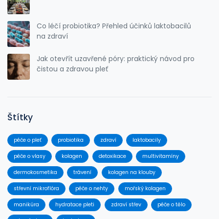
Co léčí probiotika? Přehled účinků laktobacilů
na zdraví
Jak otevřít uzavřené póry: praktický návod pro
čistou a zdravou pleť
Štítky
péče o pleť
probiotika
zdraví
laktobacily
péče o vlasy
kolagen
detoxikace
multivitamíny
dermokosmetika
trávení
kolagen na klouby
střevní mikroflóra
péče o nehty
mořský kolagen
manikúra
hydratace pleti
zdraví střev
péče o tělo