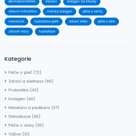
dermokosmetika
trávení
kolagen na klouby
střevní mikroflóra
mořský kolagen
péče o nehty
manikúra
hydratace pleti
zdraví střev
péče o tělo
zdravé vlasy
hydratace
Kategorie
Péče o pleť
(72)
Zdraví a wellness
(65)
Probiotika
(43)
Kolagen
(40)
Manikúra a pedikúra
(37)
Detoxikace
(36)
Péče o vlasy
(35)
Výživa
(31)