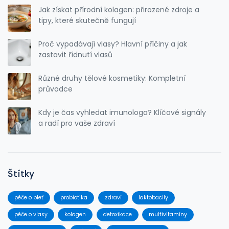
Jak získat přírodní kolagen: přirozené zdroje a
tipy, které skutečně fungují
Proč vypadávají vlasy? Hlavní příčiny a jak
zastavit řídnutí vlasů
Různé druhy tělové kosmetiky: Kompletní
průvodce
Kdy je čas vyhledat imunologa? Klíčové signály
a radí pro vaše zdraví
Štítky
péče o pleť
probiotika
zdraví
laktobacily
péče o vlasy
kolagen
detoxikace
multivitamíny