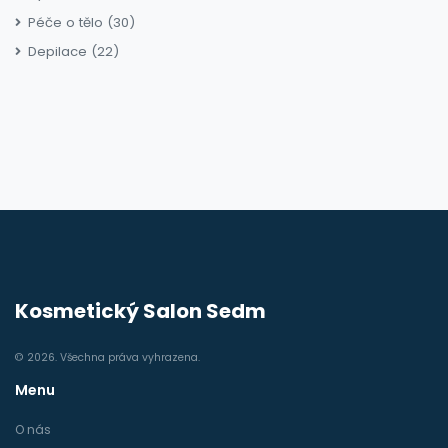
Péče o tělo
(30)
Depilace
(22)
Kosmetický Salon Sedm
© 2026. Všechna práva vyhrazena.
Menu
O nás