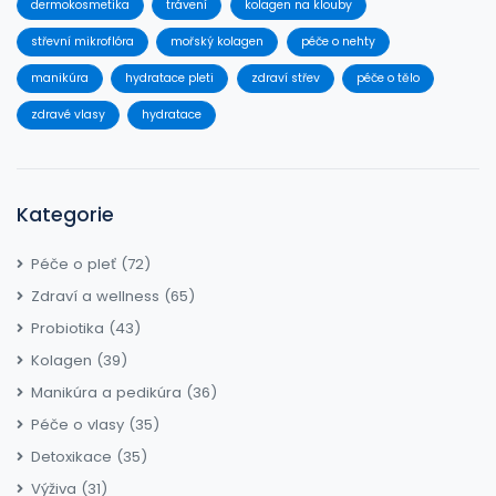
dermokosmetika
trávení
kolagen na klouby
střevní mikroflóra
mořský kolagen
péče o nehty
manikúra
hydratace pleti
zdraví střev
péče o tělo
zdravé vlasy
hydratace
Kategorie
Péče o pleť
(72)
Zdraví a wellness
(65)
Probiotika
(43)
Kolagen
(39)
Manikúra a pedikúra
(36)
Péče o vlasy
(35)
Detoxikace
(35)
Výživa
(31)