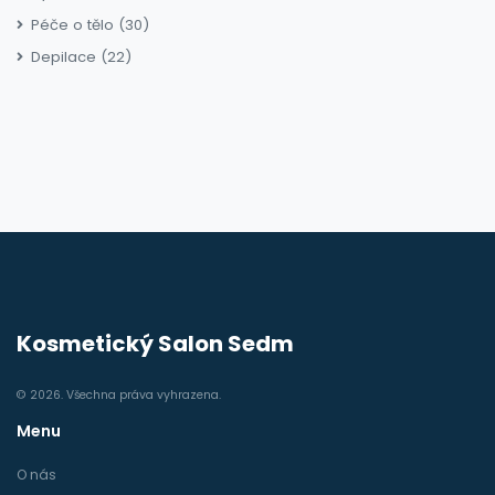
Péče o tělo
(30)
Depilace
(22)
Kosmetický Salon Sedm
© 2026. Všechna práva vyhrazena.
Menu
O nás