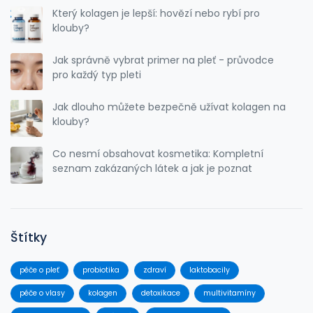
Který kolagen je lepší: hovězí nebo rybí pro
klouby?
Jak správně vybrat primer na pleť - průvodce
pro každý typ pleti
Jak dlouho můžete bezpečně užívat kolagen na
klouby?
Co nesmí obsahovat kosmetika: Kompletní
seznam zakázaných látek a jak je poznat
Štítky
péče o pleť
probiotika
zdraví
laktobacily
péče o vlasy
kolagen
detoxikace
multivitamíny