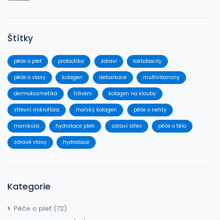
Štítky
péče o pleť
probiotika
zdraví
laktobacily
péče o vlasy
kolagen
detoxikace
multivitamíny
dermokosmetika
trávení
kolagen na klouby
střevní mikroflóra
mořský kolagen
péče o nehty
manikúra
hydratace pleti
zdraví střev
péče o tělo
zdravé vlasy
hydratace
Kategorie
Péče o pleť
(72)