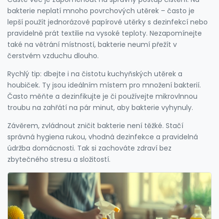
bakterie neplatí mnoho povrchových utěrek – často je
lepší použít jednorázové papírové utěrky s dezinfekcí nebo
pravidelně prát textilie na vysoké teploty. Nezapomínejte
také na větrání místností, bakterie neumí přežít v
čerstvém vzduchu dlouho.
Rychlý tip: dbejte i na čistotu kuchyňských utěrek a
houbiček. Ty jsou ideálním místem pro množení bakterií.
Často měňte a dezinfikujte je či používejte mikrovlnnou
troubu na zahřátí na pár minut, aby bakterie vyhynuly.
Závěrem, zvládnout zničit bakterie není těžké. Stačí
správná hygiena rukou, vhodná dezinfekce a pravidelná
údržba domácnosti. Tak si zachováte zdraví bez
zbytečného stresu a složitostí.