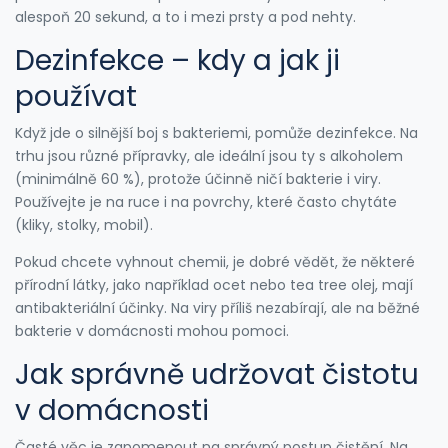
alespoň 20 sekund, a to i mezi prsty a pod nehty.
Dezinfekce – kdy a jak ji
používat
Když jde o silnější boj s bakteriemi, pomůže dezinfekce. Na
trhu jsou různé přípravky, ale ideální jsou ty s alkoholem
(minimálně 60 %), protože účinně ničí bakterie i viry.
Používejte je na ruce i na povrchy, které často chytáte
(kliky, stolky, mobil).
Pokud chcete vyhnout chemii, je dobré vědět, že některé
přírodní látky, jako například ocet nebo tea tree olej, mají
antibakteriální účinky. Na viry příliš nezabírají, ale na běžné
bakterie v domácnosti mohou pomoci.
Jak správně udržovat čistotu
v domácnosti
Časté věc je zapomenout na správný postup čistění. Na