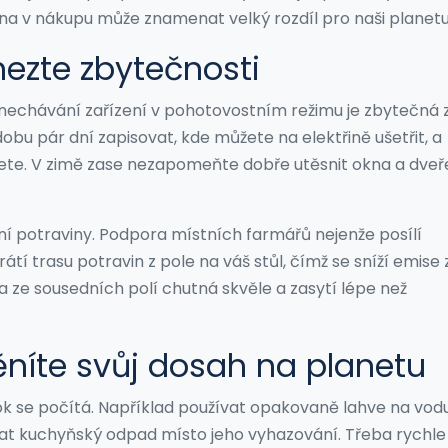
na v nákupu může znamenat velký rozdíl pro naši planetu
mezte zbytečnosti
nechávání zařízení v pohotovostním režimu je zbytečná 
dobu pár dní zapisovat, kde můžete na elektřině ušetřit, a
te. V zimě zase nezapomeňte dobře utěsnit okna a dveře
.
ní potraviny. Podpora místních farmářů nejenže posílí
tí trasu potravin z pole na váš stůl, čímž se sníží emise 
a ze sousedních polí chutná skvěle a zasytí lépe než
ěníte svůj dosah na planetu
ok se počítá. Například používat opakovaně lahve na vod
at kuchyňský odpad místo jeho vyhazování. Třeba rychle