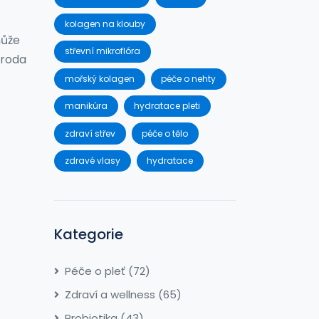
kolagen na klouby
může
střevní mikroflóra
íroda
mořský kolagen
péče o nehty
manikúra
hydratace pleti
zdraví střev
péče o tělo
zdravé vlasy
hydratace
Kategorie
Péče o pleť
(72)
Zdraví a wellness
(65)
Probiotika
(43)