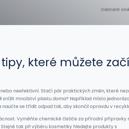
Odstranit oto
tipy, které můžete začí
é nebo neefektivní. Stačí pár praktických změn, které neza
eli snížit množství plastu doma? Například místo jednorá
 naučte se třídit odpad tak, aby skončil opravdu v recykla
ácnost. Vyměňte chemické čističe za přírodní přípravky
. Stejně tak při výběru kosmetiky hledejte produkty s