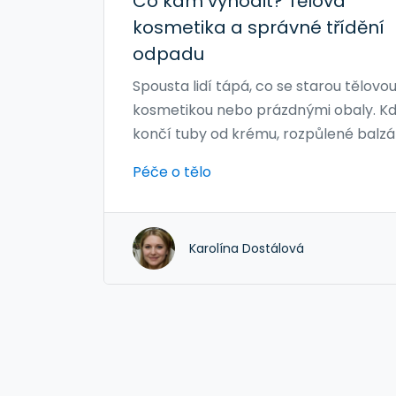
Co kam vyhodit? Tělová
kosmetika a správné třídění
odpadu
Spousta lidí tápá, co se starou tělovo
kosmetikou nebo prázdnými obaly. K
končí tuby od krému, rozpůlené balz
na rty nebo prázdné lahvičky od
Péče o tělo
sprcháče? V článku najdete přehledn
jak správně třídit různé druhy kosmeti
obaly. Dozvíte se tipy na ekologické
Karolína Dostálová
alternativy, které i obyčejné vyhazov
zpříjemní. Každý krok ke správnému
třídění má smysl – šetří planetu i vaš
peněženky.