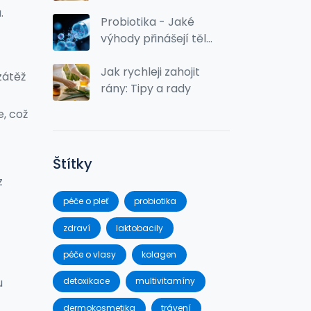
zdraví a krásu?
.
Probiotika - Jaké
výhody přinášejí tělu
a střevní mikroflóře
Jak rychleji zahojit
zátěž
rány: Tipy a rady
, což
Štítky
z
péče o pleť
probiotika
zdraví
laktobacily
péče o vlasy
kolagen
u
detoxikace
multivitamíny
dermokosmetika
trávení