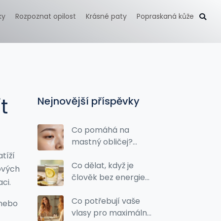
ky
Rozpoznat opilost
Krásné paty
Popraskaná kůže
t
Nejnovější příspěvky
Co pomáhá na
mastný obličej?
Kompletní
tíží
průvodce péčí pro
Co dělat, když je
zových
lesklou pleť
člověk bez energie?
ci.
Průvodce detoxikací
a obnovou vitality
Co potřebují vaše
 nebo
vlasy pro maximální