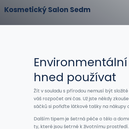
Kosmetický Salon Sedm
Environmentální 
hned používat
Žít v souladu s přírodou nemusí být složit
váš rozpočet ani čas. Už jste někdy zkouš
sáčků si pořiďte látkové tašky na nákupy a
Dalším tipem je šetrná péče o tělo a dom
ty, které jsou šetrné k životnímu prostředí