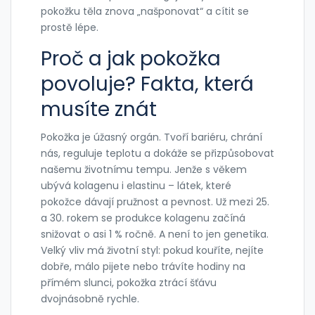
pokožku těla znova „našponovat“ a cítit se
prostě lépe.
Proč a jak pokožka
povoluje? Fakta, která
musíte znát
Pokožka je úžasný orgán. Tvoří bariéru, chrání
nás, reguluje teplotu a dokáže se přizpůsobovat
našemu životnímu tempu. Jenže s věkem
ubývá kolagenu i elastinu – látek, které
pokožce dávají pružnost a pevnost. Už mezi 25.
a 30. rokem se produkce kolagenu začíná
snižovat o asi 1 % ročně. A není to jen genetika.
Velký vliv má životní styl: pokud kouříte, nejíte
dobře, málo pijete nebo trávíte hodiny na
přímém slunci, pokožka ztrácí šťávu
dvojnásobně rychle.