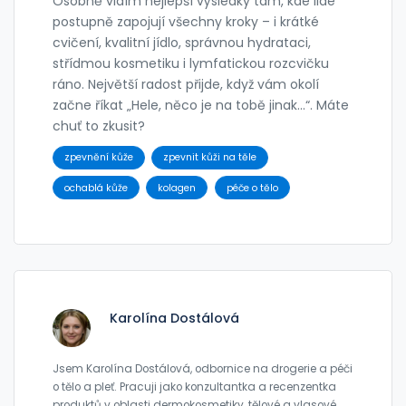
Osobně vidím nejlepší výsledky tam, kde lidé
postupně zapojují všechny kroky – i krátké
cvičení, kvalitní jídlo, správnou hydrataci,
střídmou kosmetiku i lymfatickou rozcvičku
ráno. Největší radost přijde, když vám okolí
začne říkat „Hele, něco je na tobě jinak…“. Máte
chuť to zkusit?
zpevnění kůže
zpevnit kůži na těle
ochablá kůže
kolagen
péče o tělo
Karolína Dostálová
Jsem Karolína Dostálová, odbornice na drogerie a péči
o tělo a pleť. Pracuji jako konzultantka a recenzentka
produktů v oblasti dermokosmetiky, tělové a vlasové