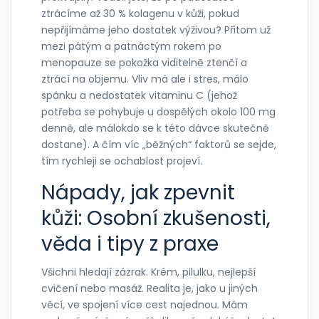
ztrácíme až 30 % kolagenu v kůži, pokud
nepřijímáme jeho dostatek výživou? Přitom už
mezi pátým a patnáctým rokem po
menopauze se pokožka viditelně ztenčí a
ztrácí na objemu. Vliv má ale i stres, málo
spánku a nedostatek vitaminu C (jehož
potřeba se pohybuje u dospělých okolo 100 mg
denně, ale málokdo se k této dávce skutečně
dostane). A čím víc „běžných“ faktorů se sejde,
tím rychleji se ochablost projeví.
Nápady, jak zpevnit
kůži: Osobní zkušenosti,
věda i tipy z praxe
Všichni hledají zázrak. Krém, pilulku, nejlepší
cvičení nebo masáž. Realita je, jako u jiných
věcí, ve spojení více cest najednou. Mám