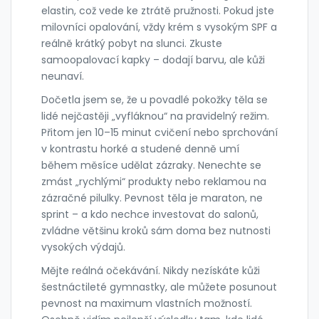
elastin, což vede ke ztrátě pružnosti. Pokud jste
milovníci opalování, vždy krém s vysokým SPF a
reálně krátký pobyt na slunci. Zkuste
samoopalovací kapky – dodají barvu, ale kůži
neunaví.
Dočetla jsem se, že u povadlé pokožky těla se
lidé nejčastěji „vyfláknou“ na pravidelný režim.
Přitom jen 10–15 minut cvičení nebo sprchování
v kontrastu horké a studené denně umí
během měsíce udělat zázraky. Nenechte se
zmást „rychlými“ produkty nebo reklamou na
zázračné pilulky. Pevnost těla je maraton, ne
sprint – a kdo nechce investovat do salonů,
zvládne většinu kroků sám doma bez nutnosti
vysokých výdajů.
Mějte reálná očekávání. Nikdy nezískáte kůži
šestnáctileté gymnastky, ale můžete posunout
pevnost na maximum vlastních možností.