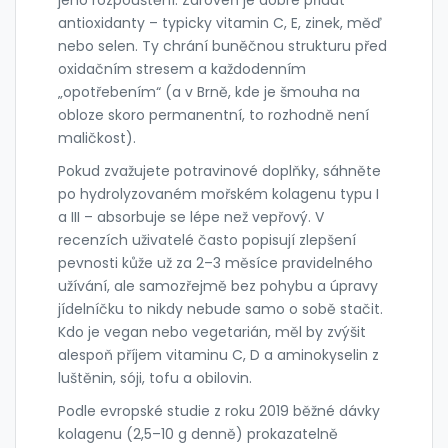
antioxidanty – typicky vitamin C, E, zinek, měď
nebo selen. Ty chrání buněčnou strukturu před
oxidačním stresem a každodenním
„opotřebením“ (a v Brně, kde je šmouha na
obloze skoro permanentní, to rozhodně není
maličkost).
Pokud zvažujete potravinové doplňky, sáhněte
po hydrolyzovaném mořském kolagenu typu I
a III – absorbuje se lépe než vepřový. V
recenzích uživatelé často popisují zlepšení
pevnosti kůže už za 2–3 měsíce pravidelného
užívání, ale samozřejmě bez pohybu a úpravy
jídelníčku to nikdy nebude samo o sobě stačit.
Kdo je vegan nebo vegetarián, měl by zvýšit
alespoň příjem vitaminu C, D a aminokyselin z
luštěnin, sóji, tofu a obilovin.
Podle evropské studie z roku 2019 běžné dávky
kolagenu (2,5–10 g denně) prokazatelně