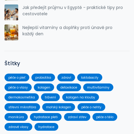
Jak předejít průjmu v Egyptě - praktické tipy pro
cestovatele
Nejlepší vitamíny a doplňky proti únavě pro
každý den
Štítky
péče o pleť
probiotika
zdraví
laktobacily
péče o vlasy
kolagen
detoxikace
multivitamíny
dermokosmetika
trávení
kolagen na klouby
střevní mikroflóra
mořský kolagen
péče o nehty
manikúra
hydratace pleti
zdraví střev
péče o tělo
zdravé vlasy
hydratace