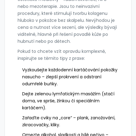
nebo mezoterapie. Jsou to neinvazivní
procedury, které stimulují tvorbu kolagenu
hluboko v pokožce bez skalpelu. Nevýhodou je
cena a nutnost více sezení, ale výsledky bývají
viditelné, hlavně při řešení povadlé kůže po
hubnutí nebo po dětech.
Pokud to chcete vzít opravdu komplexně,
inspirujte se těmito tipy z praxe:
Vyzkoušejte každodenní kartáčování pokožky
nasucho – zlepší prokrvení a odstraní
odumřelé buňky.
Dejte zelenou lymfatickým masážím (stačí
doma, ve sprše, žínkou či speciálním
kartáčem).
Zařaďte cviky na „core“ – plank, zanožování,
zkracovačky, kliky.
Omezte alkohol, sladkosti a bílé pečivo –