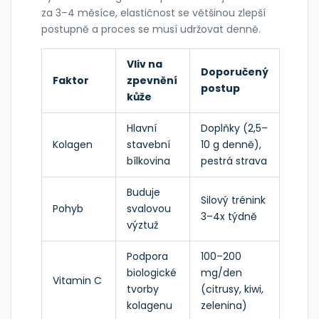
za 3–4 měsíce, elastičnost se většinou zlepší
postupně a proces se musí udržovat denně.
Vliv na
Doporučený
Faktor
zpevnění
postup
kůže
Hlavní
Doplňky (2,5–
Kolagen
stavební
10 g denně),
bílkovina
pestrá strava
Buduje
Silový trénink
Pohyb
svalovou
3–4x týdně
výztuž
Podpora
100–200
biologické
mg/den
Vitamin C
tvorby
(citrusy, kiwi,
kolagenu
zelenina)