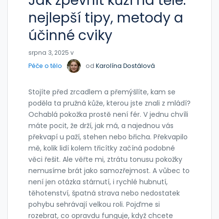
Jak zpevnit kůži na těle:
nejlepší tipy, metody a
účinné cviky
srpna 3, 2025 v
Péče o tělo
od
Karolína Dostálová
Stojíte před zrcadlem a přemýšlíte, kam se
poděla ta pružná kůže, kterou jste znali z mládí?
Ochablá pokožka prostě není fér. V jednu chvíli
máte pocit, že drží, jak má, a najednou vás
překvapí u paží, stehen nebo břicha. Překvapilo
mě, kolik lidí kolem třicítky začíná podobné
věci řešit. Ale věřte mi, ztrátu tonusu pokožky
nemusíme brát jako samozřejmost. A vůbec to
není jen otázka stárnutí, i rychlé hubnutí,
těhotenství, špatná strava nebo nedostatek
pohybu sehrávají velkou roli. Pojďme si
rozebrat, co opravdu funguje, když chcete