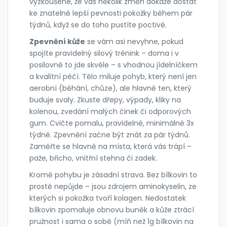
vyzkoušené, že vás několik změn dokáže dostat
ke znatelně lepší pevnosti pokožky během pár
týdnů, když se do toho pustíte poctivě.
Zpevnění kůže
se vám asi nevyhne, pokud
spojíte pravidelný silový trénink – doma i v
posilovně to jde skvěle – s vhodnou jídelníčkem
a kvalitní péčí. Tělo miluje pohyb, který není jen
aerobní (běhání, chůze), ale hlavně ten, který
buduje svaly. Zkuste dřepy, výpady, kliky na
kolenou, zvedání malých činek či odporových
gum. Cvičte pomalu, pravidelně, minimálně 3x
týdně. Zpevnění začne být znát za pár týdnů.
Zaměřte se hlavně na místa, která vás trápí –
paže, břicho, vnitřní stehna či zadek.
Kromě pohybu je zásadní strava. Bez bílkovin to
prostě nepůjde – jsou zdrojem aminokyselin, ze
kterých si pokožka tvoří kolagen. Nedostatek
bílkovin zpomaluje obnovu buněk a kůže ztrácí
pružnost i sama o sobě (míň než 1g bílkovin na