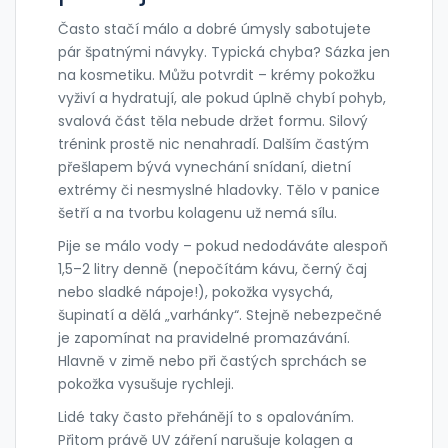
Často stačí málo a dobré úmysly sabotujete
pár špatnými návyky. Typická chyba? Sázka jen
na kosmetiku. Můžu potvrdit – krémy pokožku
vyživí a hydratují, ale pokud úplně chybí pohyb,
svalová část těla nebude držet formu. Silový
trénink prostě nic nenahradí. Dalším častým
přešlapem bývá vynechání snídaní, dietní
extrémy či nesmyslné hladovky. Tělo v panice
šetří a na tvorbu kolagenu už nemá sílu.
Pije se málo vody – pokud nedodáváte alespoň
1,5–2 litry denně (nepočítám kávu, černý čaj
nebo sladké nápoje!), pokožka vysychá,
šupinatí a dělá „varhánky“. Stejně nebezpečné
je zapomínat na pravidelné promazávání.
Hlavně v zimě nebo při častých sprchách se
pokožka vysušuje rychleji.
Lidé taky často přehánějí to s opalováním.
Přitom právě UV záření narušuje kolagen a