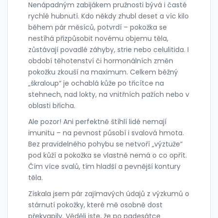
Nenápadným zabijákem pružnosti bývá i časté
rychlé hubnutí. Kdo někdy zhubl deset a víc kilo
během pár měsíců, potvrdí – pokožka se
nestíhá přizpůsobit novému objemu těla,
zůstávají povadlé záhyby, strie nebo celulitida. I
období těhotenství či hormonálních změn
pokožku zkouší na maximum. Celkem běžný
„škraloup“ je ochablá kůže po třicítce na
stehnech, nad lokty, na vnitřních pažích nebo v
oblasti břicha.
Ale pozor! Ani perfektně štíhlí lidé nemají
imunitu – na pevnost působí i svalová hmota.
Bez pravidelného pohybu se netvoří „výztuže“
pod kůží a pokožka se vlastně nemá o co opřít.
Čím více svalů, tím hladší a pevnější kontury
těla.
Získala jsem pár zajímavých údajů z výzkumů o
stárnutí pokožky, které mě osobně dost
překvapily. Věděli jste, že po padesátce