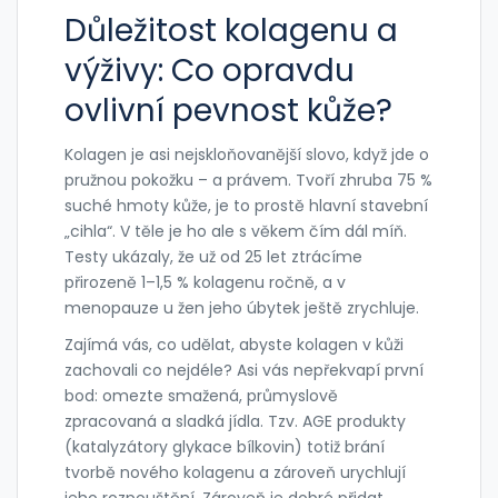
Důležitost kolagenu a
výživy: Co opravdu
ovlivní pevnost kůže?
Kolagen je asi nejskloňovanější slovo, když jde o
pružnou pokožku – a právem. Tvoří zhruba 75 %
suché hmoty kůže, je to prostě hlavní stavební
„cihla“. V těle je ho ale s věkem čím dál míň.
Testy ukázaly, že už od 25 let ztrácíme
přirozeně 1–1,5 % kolagenu ročně, a v
menopauze u žen jeho úbytek ještě zrychluje.
Zajímá vás, co udělat, abyste kolagen v kůži
zachovali co nejdéle? Asi vás nepřekvapí první
bod: omezte smažená, průmyslově
zpracovaná a sladká jídla. Tzv. AGE produkty
(katalyzátory glykace bílkovin) totiž brání
tvorbě nového kolagenu a zároveň urychlují
jeho rozpouštění. Zároveň je dobré přidat