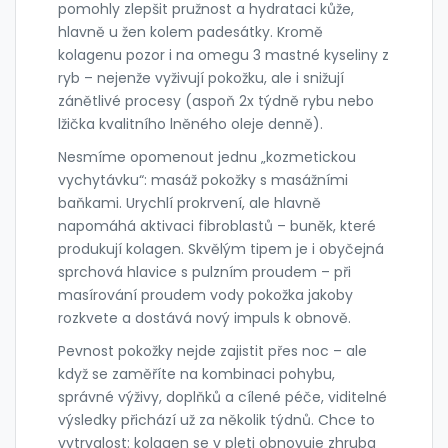
pomohly zlepšit pružnost a hydrataci kůže,
hlavně u žen kolem padesátky. Kromě
kolagenu pozor i na omegu 3 mastné kyseliny z
ryb – nejenže vyživují pokožku, ale i snižují
zánětlivé procesy (aspoň 2x týdně rybu nebo
lžička kvalitního lněného oleje denně).
Nesmíme opomenout jednu „kozmetickou
vychytávku“: masáž pokožky s masážními
baňkami. Urychlí prokrvení, ale hlavně
napomáhá aktivaci fibroblastů – buněk, které
produkují kolagen. Skvělým tipem je i obyčejná
sprchová hlavice s pulzním proudem – při
masírování proudem vody pokožka jakoby
rozkvete a dostává nový impuls k obnově.
Pevnost pokožky nejde zajistit přes noc – ale
když se zaměříte na kombinaci pohybu,
správné výživy, doplňků a cílené péče, viditelné
výsledky přichází už za několik týdnů. Chce to
vytrvalost: kolagen se v pleti obnovuje zhruba