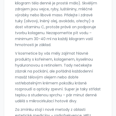
kilogram těla denně je prostě málo). Skvělým
zdrojem jsou vejce, ryby, luštěniny, mléčné
výrobky nebo libové maso. Přidejte i zdravé
tuky (olivový, lněný olej, avokádo, ořechy) a
dost vitaminu C, protože právě on podporuje
tvorbu kolagenu. Nezapomeňte pít vodu –
minimum 30–40 ml na každý kilogram vaší
hmotnosti je základ.
V kosmetice by vás měly zajímat hlavně
produkty s kofeinem, kolagenem, kyselinou
hyaluronovou a retinolem. Tady nečekejte
zázrak na počkání, ale pořádná každodenní
masáž tělovým olejem nebo dobře
vstřebatelným krémem pokožku krásně
rozproudí a opticky zpevní. Super je taky střídat
teplou a studenou sprchu – pár minut denně
udělá s mikrocirkulací hotové divy.
Za zmínku stojí i nové metody z oblasti
estetické medicíny – radiofrekvence, HIFU