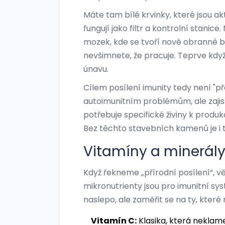
Máte tam
bílé krvinky
, které jsou a
fungují jako filtr a kontrolní stanice.
mozek, kde se tvoří nové obranné bu
nevšimnete, že pracuje. Teprve když
únavu.
Cílem posílení imunity tedy není "p
autoimunitním problémům, ale zajist
potřebuje specifické živiny k produk
Bez těchto stavebních kamenů je i 
Vitamíny a minerály
Když řekneme „přírodní posílení“, vě
mikronutrienty jsou pro imunitní sys
naslepo, ale zaměřit se na ty, kter
Vitamín C:
Klasika, která neklam