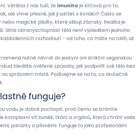
ní. Většina z nás tuší, že
imunita
je klíčová pro to,
, ale víme přesně, jak ji udržet v kondici? Často se
bo magické pilulky, které slibují zázraky. Realita je
ší. Silná obranyschopnost těla není výsledkem jednoho
každodenních rozhodnutí - od toho, co máte na talíři, až
eznamená nutně návrat do jeskyní ani striktní veganskou
 Pokud hledáte ověřené způsoby, jak podpořit své tělo bez
 na správném místě. Podívejme se na to, co skutečně
k.
vlastně funguje?
ou vodu, je dobré pochopit, proti čemu se bráníte.
le komplexní síť buněk, tkání a orgánů, která chrání vaše
iemi, parazity a plísněmi. Funguje to jako profesionální