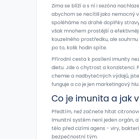
Zima se blíží a s ní i sezóna nachlaze
abychom se necítili jako nemocný vak
spoléháme na drahé doplňky stravy ne
však mnohem prostější a efektivněj
kouzelného prostředku, ale souhrnu 
po to, kolik hodin spíte.
Přírodní cesta k posílení imunity n
dietu. Jde o chytrost a konzistenci.
chemie a nadbytečných výdajů, jste
funguje a co je jen marketingový hlu
Co je imunita a jak 
Předtím, než začnete hltat citronov
Imunitní systém není jeden orgán, a
tělo před cizími agens - viry, bakter
bezpečnostní tým.