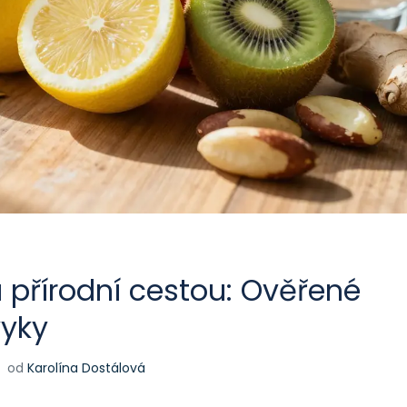
u přírodní cestou: Ověřené
vyky
od
Karolína Dostálová