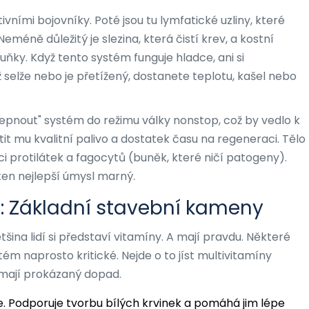
ktivními bojovníky. Poté jsou tu lymfatické uzliny, které
 Neméně důležitý je slezina, která čistí krev, a kostní
ňky. Když tento systém funguje hladce, ani si
 selže nebo je přetížený, dostanete teplotu, kašel nebo
řepnout" systém do režimu války nonstop, což by vedlo k
it mu kvalitní palivo a dostatek času na regeneraci. Tělo
ci protilátek a fagocytů (buněk, které ničí patogeny).
ten nejlepší úmysl marný.
: Základní stavební kameny
tšina lidí si představí vitamíny. A mají pravdu. Některé
tém naprosto kritické. Nejde o to jíst multivitamíny
é mají prokázaný dopad.
e. Podporuje tvorbu bílých krvinek a pomáhá jim lépe