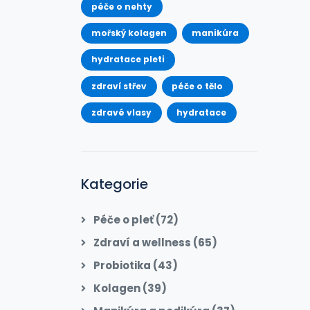
péče o nehty
mořský kolagen
manikúra
hydratace pleti
zdraví střev
péče o tělo
zdravé vlasy
hydratace
Kategorie
Péče o pleť
(72)
Zdraví a wellness
(65)
Probiotika
(43)
Kolagen
(39)