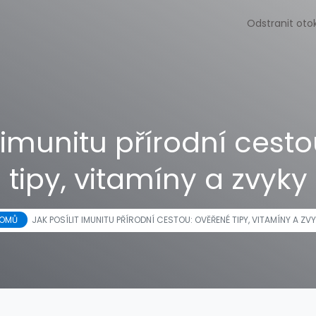
Odstranit oto
t imunitu přírodní cest
tipy, vitamíny a zvyky
OMŮ
JAK POSÍLIT IMUNITU PŘÍRODNÍ CESTOU: OVĚŘENÉ TIPY, VITAMÍNY A ZV