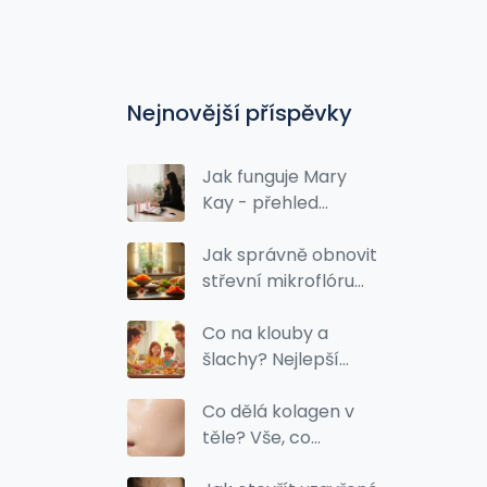
Nejnovější příspěvky
Jak funguje Mary
Kay - přehled
podnikatelského
modelu a produktů
Jak správně obnovit
střevní mikroflóru
po antibiotickém
léčbě
Co na klouby a
šlachy? Nejlepší
tipy, výživa a
prevence bolesti
Co dělá kolagen v
pohybového
těle? Vše, co
aparátu
potřebujete vědět o