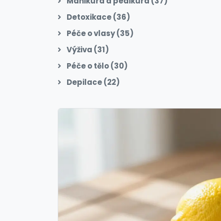
Manikúra a pedikúra
(37)
Detoxikace
(36)
Péče o vlasy
(35)
Výživa
(31)
Péče o tělo
(30)
Depilace
(22)