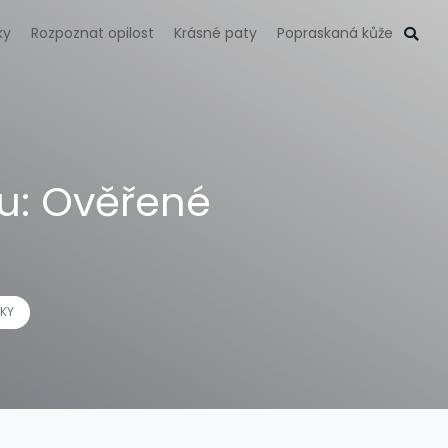
ky
Rozpoznat opilost
Krásné paty
Popraskaná kůže
ou: Ověřené
YKY