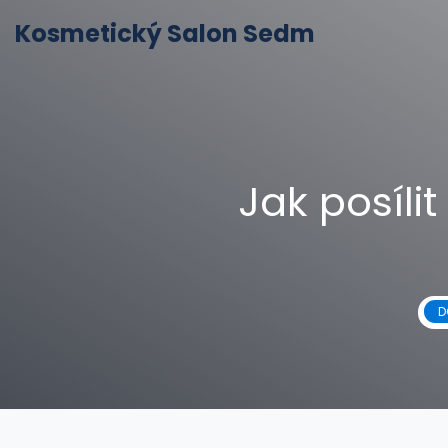
Kosmetický Salon Sedm
Jak posíli
D