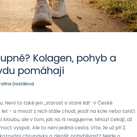
stupně? Kolagen, pohyb a
avdu pomáhají
rolína Dostálová
 Není to také jen „starost o staré lidi“. V České
0 let - a mnozí z nich stále chodí, jezdí na kole nebo tančí.
loubu, ale v tom, jak na ni reagujeme. Mnozí čekají, až
ct vyspat. Ale to není jediná cesta. Víte, že už při 2.
kozování chrupavky a zlepšit pohyblivost? Nejde o