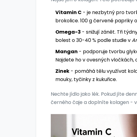
Vitamin C
- je nezbytný pro tvor
brokolice. 100 g červené papriky 
Omega-3
- snižují zánět. Tři tý
bolest o 30-40 % podle studie v
Ar
Mangan
- podporuje tvorbu glyko
Najdete ho v ovesných vločkách, 
Zinek
- pomáhá tělu využívat kola
mouky, tyčinky z kukuřice.
Nechte jídlo jako lék. Pokud jíte den
černého čaje a doplníte kolagen - 