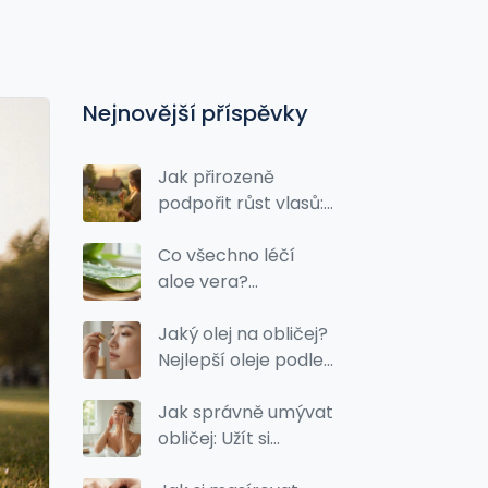
Nejnovější příspěvky
Jak přirozeně
podpořit růst vlasů:
osvědčené babské
rady
Co všechno léčí
aloe vera?
Kompletní
průvodce pro pleť,
Jaký olej na obličej?
vlasy i zdraví
Nejlepší oleje podle
typu pleti a jejich
účinky
Jak správně umývat
obličej: Užít si
zdravou pleť každý