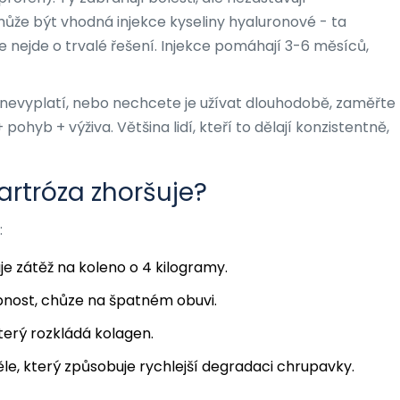
 může být vhodná injekce kyseliny hyaluronové - ta
Ale nejde o trvalé řešení. Injekce pomáhají 3-6 měsíců,
 nevyplatí, nebo nechcete je užívat dlouhodobě, zaměřte
ohyb + výživa. Většina lidí, kteří to dělají konzistentně,
artróza zhoršuje?
:
je zátěž na koleno o 4 kilogramy.
bnost, chůze na špatném obuvi.
který rozkládá kolagen.
těle, který způsobuje rychlejší degradaci chrupavky.