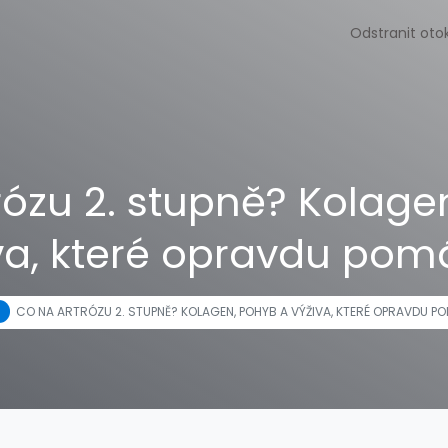
Odstranit oto
rózu 2. stupně? Kolage
va, které opravdu pom
CO NA ARTRÓZU 2. STUPNĚ? KOLAGEN, POHYB A VÝŽIVA, KTERÉ OPRAVDU P