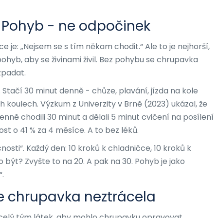
? Pohyb - ne odpočinek
e je: „Nejsem se s tím někam chodit.“ Ale to je nejhorší,
ohyb, aby se živinami živil. Bez pohybu se chrupavka
ozpadat.
 Stačí 30 minut denně - chůze, plavání, jízda na kole
h koulech. Výzkum z Univerzity v Brně (2023) ukázal, že
denně chodili 30 minut a dělali 5 minut cvičení na posílení
ost o 41 % za 4 měsíce. A to bez léků.
osti“. Každý den: 10 kroků k chladničce, 10 kroků k
 být? Zvyšte to na 20. A pak na 30. Pohyb je jako
“.
 se chrupavka neztrácela
 celý tým látek, aby mohlo chrupavku opravovat.