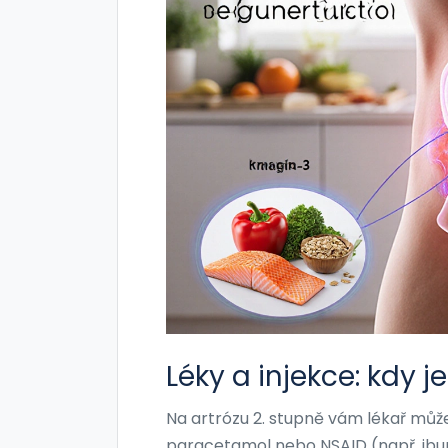
Léky a injekce: kdy 
Na artrózu 2. stupně vám lékař může 
paracetamol nebo NSAID (např. ibupr