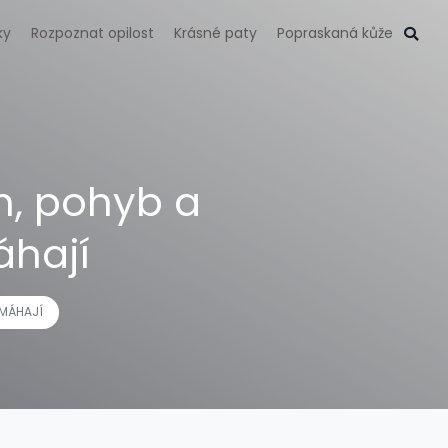
ky
Rozpoznat opilost
Krásné paty
Popraskaná kůže
n, pohyb a
áhají
OMÁHAJÍ