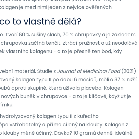
 kolagen je mezi nimi jeden z nejvíce ověřených.
co to vlastně dělá?
ěle. Tvoří 80 % sušiny šlach, 70 % chrupavky a je základem
se chrupavka začíná tenčit, ztrácí pružnost a už neodolává
ek vlastního kolagenu - a to je přesně ten bod, kdy
vební materiál. Studie z
Journal of Medicinal Food
(2021)
lyzovaný kolagen typu II po dobu 6 měsíců, měli o 37 % nižší
loubů oproti skupině, která užívala placeba. Kolagen
u nových buněk v chrupavce - a to je klíčové, když už je
nímku.
 hydrolyzovaný kolagen typu II z kuřecího
épe vstřebatelný a přímo cílený na klouby. Kolagen z
ro klouby méně účinný. Dávka? 10 gramů denně, ideálně