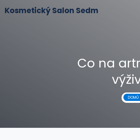
Kosmetický Salon Sedm
Co na art
výži
DOMŮ