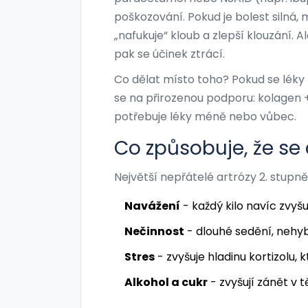
poškozování. Pokud je bolest silná,
„nafukuje“ kloub a zlepší klouzání. 
pak se účinek ztrácí.
Co dělat místo toho? Pokud se léky
se na přirozenou podporu: kolagen + p
potřebuje léky méně nebo vůbec.
Co způsobuje, že se 
Největší nepřátelé artrózy 2. stupně
Navážení
- každý kilo navíc zvyšu
Nečinnost
- dlouhé sedění, nehy
Stres
- zvyšuje hladinu kortizolu, 
Alkohol a cukr
- zvyšují zánět v 