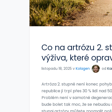
Co na artrózu 2. 
výživa, které opr
listopadu 18, 2025 v
Kolagen
od
Ka
Artróza 2. stupně není konec pohybu.
republice jí trpí přes 30 % lidí nad 5
Problém není v samotné degeneraci k
bude bolet tak moc, že se nebudou mo
stupni artrózy můžete zpomalit poš