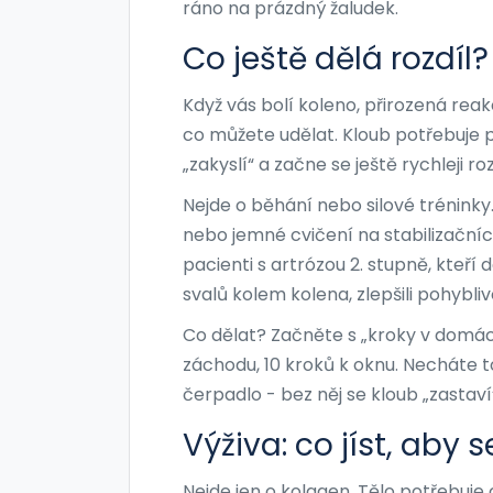
ráno na prázdný žaludek.
Co ještě dělá rozdíl
Když vás bolí koleno, přirozená reakc
co můžete udělat. Kloub potřebuje p
„zakyslí“ a začne se ještě rychleji r
Nejde o běhání nebo silové tréninky.
nebo jemné cvičení na stabilizačníc
pacienti s artrózou 2. stupně, kteří 
svalů kolem kolena, zlepšili pohybliv
Co dělat? Začněte s „kroky v domácn
záchodu, 10 kroků k oknu. Necháte to
čerpadlo - bez něj se kloub „zastaví
Výživa: co jíst, aby
Nejde jen o kolagen. Tělo potřebuje