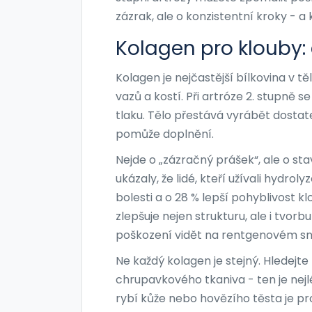
zázrak, ale o konzistentní kroky - a
Kolagen pro klouby: 
Kolagen je nejčastější bílkovina v t
vazů a kostí. Při artróze 2. stupně 
tlaku. Tělo přestává vyrábět dostat
pomůže doplnění.
Nejde o „zázračný prášek“, ale o sta
ukázaly, že lidé, kteří užívali hydro
bolesti a o 28 % lepší pohyblivost k
zlepšuje nejen strukturu, ale i tvorb
poškození vidět na rentgenovém s
Ne každý kolagen je stejný. Hledejte
chrupavkového tkaniva - ten je nejl
rybí kůže nebo hovězího těsta je p