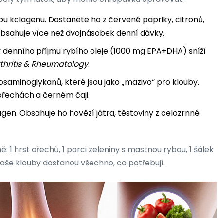
bu kolagenu. Dostanete ho z červené papriky, citronů,
obsahuje více než dvojnásobek denní dávky.
dny denního příjmu rybího oleje (1000 mg EPA+DHA) sníží
thritis & Rheumatology
.
saminoglykanů, které jsou jako „mazivo“ pro klouby.
ořechách a černém čaji.
gen. Obsahuje ho hovězí játra, těstoviny z celozrnné
ně: 1 hrst ořechů, 1 porci zeleniny s mastnou rybou, 1 šálek
vaše klouby dostanou všechno, co potřebují.