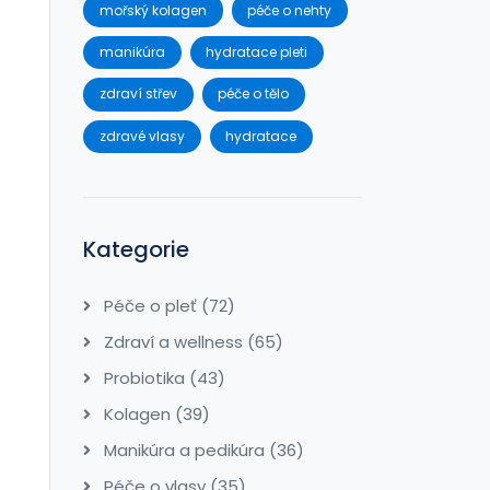
mořský kolagen
péče o nehty
manikúra
hydratace pleti
zdraví střev
péče o tělo
zdravé vlasy
hydratace
Kategorie
Péče o pleť
(72)
Zdraví a wellness
(65)
Probiotika
(43)
Kolagen
(39)
Manikúra a pedikúra
(36)
Péče o vlasy
(35)