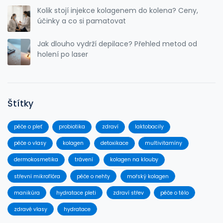
Kolik stojí injekce kolagenem do kolena? Ceny,
účinky a co si pamatovat
Jak dlouho vydrží depilace? Přehled metod od
holení po laser
Štítky
péče o pleť
probiotika
zdraví
laktobacily
péče o vlasy
kolagen
detoxikace
multivitamíny
dermokosmetika
trávení
kolagen na klouby
střevní mikroflóra
péče o nehty
mořský kolagen
manikúra
hydratace pleti
zdraví střev
péče o tělo
zdravé vlasy
hydratace