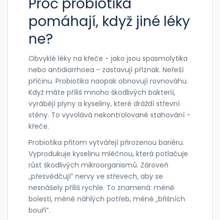
Proč probiotika
pomáhají, když jiné léky
ne?
Obvyklé léky na křeče - jako jsou spasmolytika
nebo antidiarrhoea - zastavují příznak. Neřeší
příčinu. Probiotika naopak obnovují rovnováhu.
Když máte příliš mnoho škodlivých bakterií,
vyrábějí plyny a kyseliny, které dráždí střevní
stěny. To vyvolává nekontrolované stahování -
křeče.
Probiotika přitom vytvářejí přirozenou bariéru.
Vyprodukuje kyselinu mléčnou, která potlačuje
růst škodlivých mikroorganismů. Zároveň
„přesvědčují“ nervy ve střevech, aby se
nesnášely příliš rychle. To znamená: méně
bolesti, méně náhlých potřeb, méně „břišních
bouří“.