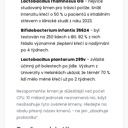
Lactobacillus rhamnosus GG
- nejvíce
studovaný kmen pro trávicí potíže. Snížil
intenzitu křečí o 50 % u pacientů s iritabilním
střevem v klinické studii z roku 2023.
Bifidobacterium infantis 35624
- byl
testován na 250 lidech s IBS. 82 % z nich
hlásilo významné zlepšení křečí a nadýmání
po 4 týdnech.
Lactobacillus plantarum 299v
- zvláště
účinný při bolestech po jídle. Výzkum z
Univerzity v Helsinkách ukázal, že téměř 70 %
lidí mělo méně křečí už po 2 týdnech.
Nezapomeňte: kmen je důležitější než počet
CFU. 10 miliard jednotek neznamená nic, když
neobsahuje tyto ověřené kmeny. Hledejte na
obalu přesný název kmenů - ne jen „obsahuje
probiotika“.