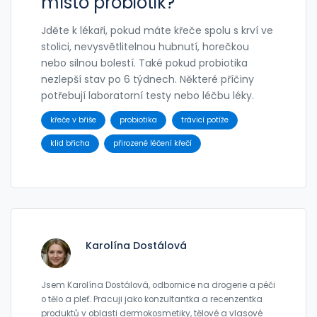
místo probiotik?
Jděte k lékaři, pokud máte křeče spolu s krví ve
stolici, nevysvětlitelnou hubnutí, horečkou
nebo silnou bolestí. Také pokud probiotika
nezlepší stav po 6 týdnech. Některé příčiny
potřebují laboratorní testy nebo léčbu léky.
křeče v břiše
probiotika
trávicí potíže
klid břicha
přirozené léčení křečí
Karolína Dostálová
Jsem Karolína Dostálová, odbornice na drogerie a péči
o tělo a pleť. Pracuji jako konzultantka a recenzentka
produktů v oblasti dermokosmetiky, tělové a vlasové