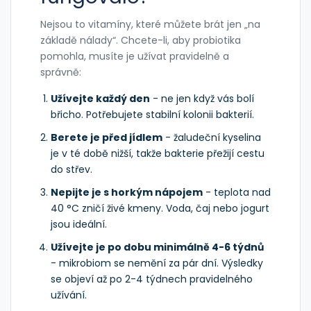
Nejsou to vitamíny, které můžete brát jen „na
základě nálady“. Chcete-li, aby probiotika
pomohla, musíte je užívat pravidelně a
správně:
Užívejte každý den
- ne jen když vás bolí
břicho. Potřebujete stabilní kolonii bakterií.
Berete je před jídlem
- žaludeční kyselina
je v té době nižší, takže bakterie přežijí cestu
do střev.
Nepijte je s horkým nápojem
- teplota nad
40 °C zničí živé kmeny. Voda, čaj nebo jogurt
jsou ideální.
Užívejte je po dobu minimálně 4-6 týdnů
- mikrobiom se nemění za pár dní. Výsledky
se objeví až po 2-4 týdnech pravidelného
užívání.