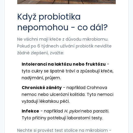
Když probiotika
nepomohou - co dál?
Ne všichni mají křeče z důvodu mikrobiomu.
Pokud po 6 týdnech užívání probiotik nevidíte
žádné zlepšení, zvažte:
Intoleranci na laktózu nebo fruktózu
-
tyto cukry se špatně tráví a způsobují křeče,
nadýmání, průjem.
Chronické záněty
- například Crohnova
nemoc nebo ulcerózní kolitida. Tyto nemoci
vyžadují lékařskou péči.
Infekce
- například
H. pylori
nebo paraziti.
Tyto příčiny potřebují laboratorní testy.
Nechte si provést test stolice na mikrobiom -