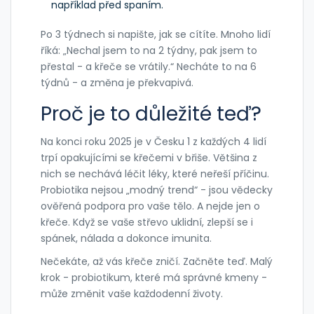
například před spaním.
Po 3 týdnech si napište, jak se cítíte. Mnoho lidí
říká: „Nechal jsem to na 2 týdny, pak jsem to
přestal - a křeče se vrátily.“ Necháte to na 6
týdnů - a změna je překvapivá.
Proč je to důležité teď?
Na konci roku 2025 je v Česku 1 z každých 4 lidí
trpí opakujícími se křečemi v břiše. Většina z
nich se nechává léčit léky, které neřeší příčinu.
Probiotika nejsou „modný trend“ - jsou vědecky
ověřená podpora pro vaše tělo. A nejde jen o
křeče. Když se vaše střevo uklidní, zlepší se i
spánek, nálada a dokonce imunita.
Nečekáte, až vás křeče zničí. Začněte teď. Malý
krok - probiotikum, které má správné kmeny -
může změnit vaše každodenní životy.