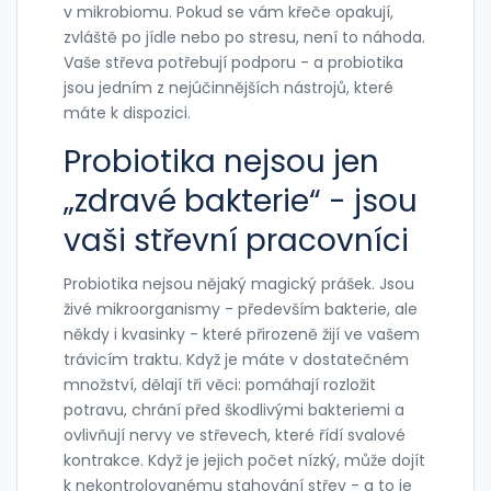
v mikrobiomu. Pokud se vám křeče opakují,
zvláště po jídle nebo po stresu, není to náhoda.
Vaše střeva potřebují podporu - a probiotika
jsou jedním z nejúčinnějších nástrojů, které
máte k dispozici.
Probiotika nejsou jen
„zdravé bakterie“ - jsou
vaši střevní pracovníci
Probiotika nejsou nějaký magický prášek. Jsou
živé mikroorganismy - především bakterie, ale
někdy i kvasinky - které přirozeně žijí ve vašem
trávicím traktu. Když je máte v dostatečném
množství, dělají tři věci: pomáhají rozložit
potravu, chrání před škodlivými bakteriemi a
ovlivňují nervy ve střevech, které řídí svalové
kontrakce. Když je jejich počet nízký, může dojít
k nekontrolovanému stahování střev - a to je