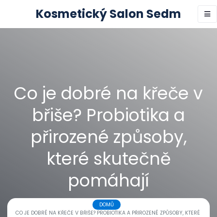
Kosmetický Salon Sedm
Co je dobré na křeče v
břiše? Probiotika a
přirozené způsoby,
které skutečně
pomáhají
DOMŮ
CO JE DOBRÉ NA KŘEČE V BŘIŠE? PROBIOTIKA A PŘIROZENÉ ZPŮSOBY, KTERÉ