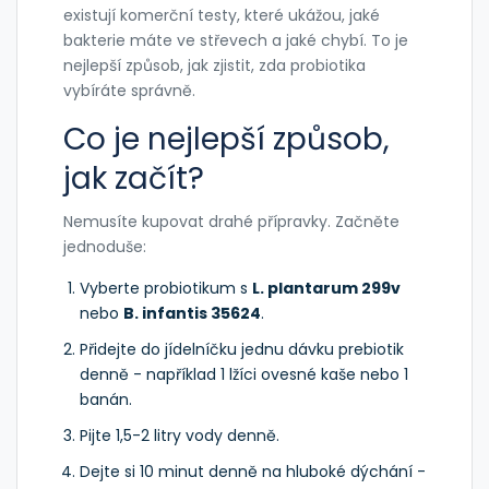
existují komerční testy, které ukážou, jaké
bakterie máte ve střevech a jaké chybí. To je
nejlepší způsob, jak zjistit, zda probiotika
vybíráte správně.
Co je nejlepší způsob,
jak začít?
Nemusíte kupovat drahé přípravky. Začněte
jednoduše:
Vyberte probiotikum s
L. plantarum 299v
nebo
B. infantis 35624
.
Přidejte do jídelníčku jednu dávku prebiotik
denně - například 1 lžíci ovesné kaše nebo 1
banán.
Pijte 1,5-2 litry vody denně.
Dejte si 10 minut denně na hluboké dýchání -