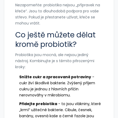
Nezapomeňte: probiotika nejsou „přípravek na
křeče“. Jsou to dlouhodobá podpora pro vaše
střevo. Pokud je přestanete užívat, křeče se
mohou vrátit.
Co ještě můžete dělat
kromě probiotik?
Probiotika jsou mocná, ale nejsou jediný
nástroj. Kombinujte je s těmito přirozenými
kroky:
Snížte cukr a zpracované potraviny
-
cukr živí škodlivé bakterie. Zvýšený příjem
cukru je jednou z hlavních příčin
nerovnováhy v mikrobiomu.
Přidejte prebiotika
- to jsou vlákniny, které
„krmí“ užitečné bakterie. Cibule, česnek,
banány, ovesná kaše a černé fazole jsou