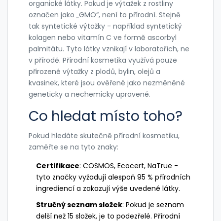
organické látky. Pokud je výtažek z rostliny
označen jako „GMO“, není to přírodní. Stejně
tak syntetické výtažky - například syntetický
kolagen nebo vitamín C ve formě ascorbyl
palmitátu. Tyto látky vznikají v laboratořích, ne
v přírodě. Přírodní kosmetika využívá pouze
přirozené výtažky z plodů, bylin, olejů a
kvasinek, které jsou ověřené jako nezměněné
geneticky a nechemicky upravené.
Co hledat místo toho?
Pokud hledáte skutečně přírodní kosmetiku,
zaměřte se na tyto znaky:
Certifikace
: COSMOS, Ecocert, NaTrue -
tyto značky vyžadují alespoň 95 % přírodních
ingrediencí a zakazují výše uvedené látky.
Stručný seznam složek
: Pokud je seznam
delší než 15 složek, je to podezřelé. Přírodní