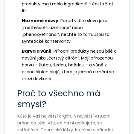
produkty mají málo ingrediencí - často 5 až
10.
Neznámé názvy
: Pokud vidíte slova jako
„methylisothiazolinone“ nebo
„phenoxyethanol“, nechte to tam. Jsou to
syntetické konzervanty.
Barva a vůně
: Přírodní produkty nejsou bílé a
nevůní jako „čerstvý citrón“. Mají přirozenou
barvu - žlutou, šedou, hnědou - a vůně z
esenciálních olejů, která je jemná a mění se
mezi dávkami.
Proč to všechno má
smysl?
Kůže je váš největší orgán. A největší vstupní
brána do těla. Vše, co na ni aplikujete, se
vstřebává. Chemické látky, které se v přírodní