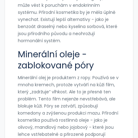
může vést k poruchám v endokrinním
systému. Přírodní kosmetika by je měla úplně
vynechat. Existují lepší alternativy - jako je
benzoát draselný nebo kyselina sorbová, které
jsou přírodního původu a neohrožují
hormonální systém.
Minerální oleje -
zablokované póry
Minerální olej je produktem z ropy. Používá se v
mnoha kremech, protože vytváří na kůži film,
který „zadržuje“ vlhkost. Ale to je přesně ten
problém. Tento film nejenže nevstřebává, ale
blokuje kůži. Póry se zatváří, způsobují
komedony a zvýšenou produkci mazu. Přírodní
kosmetika používá rostlinná oleje - jako je
olivový, mandlový nebo jojobový - které jsou
lehce vstřebatelné a přirozeně podporují