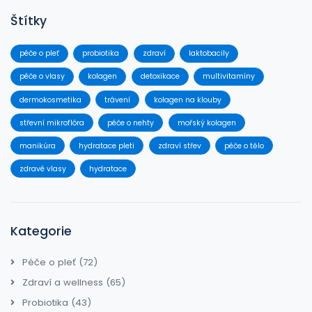
Štítky
péče o pleť
probiotika
zdraví
laktobacily
péče o vlasy
kolagen
detoxikace
multivitamíny
dermokosmetika
trávení
kolagen na klouby
střevní mikroflóra
péče o nehty
mořský kolagen
manikúra
hydratace pleti
zdraví střev
péče o tělo
zdravé vlasy
hydratace
Kategorie
Péče o pleť
(72)
Zdraví a wellness
(65)
Probiotika
(43)