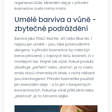
regeneraci kůže. Minerální olej je v přírodní
kosmetice zcela mimo místo.
Umělé barviva a vůně -
zbytečné podráždění
Barviva jako FD&C Red No. 40 nebo Blue No. 1
nejsou jen umělá - jsou také potenciálními
alergeny. V přírodní kosmetice by měla být
barva přirozená: z čajových listů, koreneň, či z
mořských řas. Stejně tak vůně. Pokud produkt
obsahuje „parfém“ nebo „aroma“, je to často
směs tisíců chemických látek, z nichž některé
jsou karcinogenní. Přírodní kosmetika používá
jen esenciální oleje - a to jen v bezpečných
koncentracích. Pokud je vůně příliš silná nebo
„plastová“, je to červená vlajka.