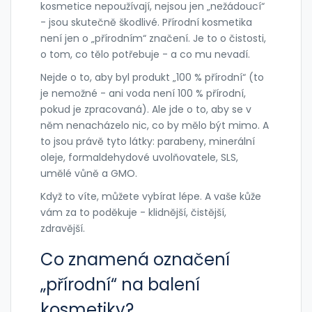
kosmetice nepoužívají, nejsou jen „nežádoucí“
- jsou skutečně škodlivé. Přírodní kosmetika
není jen o „přírodním“ značení. Je to o čistosti,
o tom, co tělo potřebuje - a co mu nevadí.
Nejde o to, aby byl produkt „100 % přírodní“ (to
je nemožné - ani voda není 100 % přírodní,
pokud je zpracovaná). Ale jde o to, aby se v
něm nenacházelo nic, co by mělo být mimo. A
to jsou právě tyto látky: parabeny, minerální
oleje, formaldehydové uvolňovatele, SLS,
umělé vůně a GMO.
Když to víte, můžete vybírat lépe. A vaše kůže
vám za to poděkuje - klidnější, čistější,
zdravější.
Co znamená označení
„přírodní“ na balení
kosmetiky?