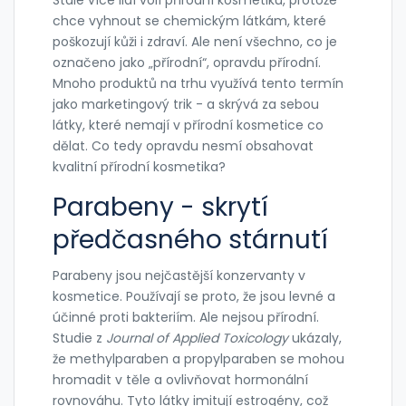
Stále více lidí volí přírodní kosmetiku, protože
chce vyhnout se chemickým látkám, které
poškozují kůži i zdraví. Ale není všechno, co je
označeno jako „přírodní“, opravdu přírodní.
Mnoho produktů na trhu využívá tento termín
jako marketingový trik - a skrývá za sebou
látky, které nemají v přírodní kosmetice co
dělat. Co tedy opravdu nesmí obsahovat
kvalitní přírodní kosmetika?
Parabeny - skrytí
předčasného stárnutí
Parabeny jsou nejčastější konzervanty v
kosmetice. Používají se proto, že jsou levné a
účinné proti bakteriím. Ale nejsou přírodní.
Studie z
Journal of Applied Toxicology
ukázaly,
že methylparaben a propylparaben se mohou
hromadit v těle a ovlivňovat hormonální
rovnováhu. Tyto látky imitují estrogény, což