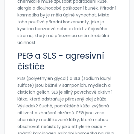
chemikálie může způsobit podráždění kůže,
alergie a dlouhodobé poškození buněk. Přírodní
kosmetika by je měla úplně vynechat. Místo
toho používá přírodní konzervanty, jako je
kyselina benzoová nebo extrakt z čajového
stromu, který má přirozenou antimikrobiální
účinnost.
PEG a SLS - agresivní
čističe
PEG (polyethylen glycol) a SLS (sodium lauryl
sulfate) jsou běžné v šamponích, mýdlech a
čistících gelích. SLS je silný povrchově aktivní
látka, která odstraňuje přirozený olej z kůže.
Výsledek? Suchá, podrážděná kůže, zvýšená
citlivost a zhoršení ekzémů. PEG jsou zase
chemicky modifikované látky, které mohou
obsahovat nečistoty jako ethylene oxide -
známý karcinogen. Přírodní kosmetika používá