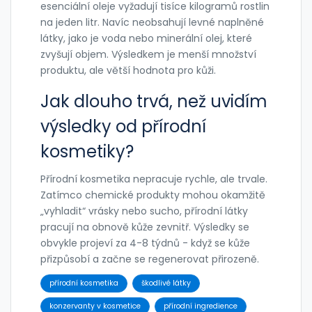
esenciální oleje vyžadují tisíce kilogramů rostlin
na jeden litr. Navíc neobsahují levné naplněné
látky, jako je voda nebo minerální olej, které
zvyšují objem. Výsledkem je menší množství
produktu, ale větší hodnota pro kůži.
Jak dlouho trvá, než uvidím
výsledky od přírodní
kosmetiky?
Přírodní kosmetika nepracuje rychle, ale trvale.
Zatímco chemické produkty mohou okamžitě
„vyhladit“ vrásky nebo sucho, přírodní látky
pracují na obnově kůže zevnitř. Výsledky se
obvykle projeví za 4-8 týdnů - když se kůže
přizpůsobí a začne se regenerovat přirozeně.
přírodní kosmetika
škodlivé látky
konzervanty v kosmetice
přírodní ingredience