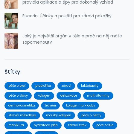
pravidla aplikace a tipy pro dokonalý vzhled
Eucerin: Účinky a použití pro zdraví pokožky
Jaký je největší orgán v těle a proč na něj máte
zapomenout?
Štítky
péče o pleť
probiotika
zdraví
laktobacily
péče o vlasy
kolagen
detoxikace
multivitamíny
dermokosmetika
trávení
kolagen na klouby
střevní mikroflóra
mořský kolagen
péče o nehty
manikúra
hydratace pleti
zdraví střev
péče o tělo