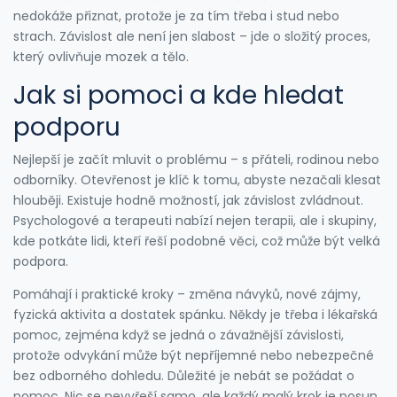
nedokáže přiznat, protože je za tím třeba i stud nebo
strach. Závislost ale není jen slabost – jde o složitý proces,
který ovlivňuje mozek a tělo.
Jak si pomoci a kde hledat
podporu
Nejlepší je začít mluvit o problému – s přáteli, rodinou nebo
odborníky. Otevřenost je klíč k tomu, abyste nezačali klesat
hlouběji. Existuje hodně možností, jak závislost zvládnout.
Psychologové a terapeuti nabízí nejen terapii, ale i skupiny,
kde potkáte lidi, kteří řeší podobné věci, což může být velká
podpora.
Pomáhají i praktické kroky – změna návyků, nové zájmy,
fyzická aktivita a dostatek spánku. Někdy je třeba i lékařská
pomoc, zejména když se jedná o závažnější závislosti,
protože odvykání může být nepříjemné nebo nebezpečné
bez odborného dohledu. Důležité je nebát se požádat o
pomoc. Nic se nevyřeší samo, ale každý malý krok je posun