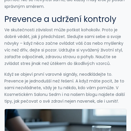
správným směrem.
Prevence a udržení kontroly
Ve skutečnosti závislost může potkat kohokoliv. Proto je
dobré vědět, jak ji předcházet. Sledujte sami sebe a svoje
návyky – když něco začne ovládat váš čas nebo myšlenky
víc než dřív, dejte si pozor. Udržujte si vyvážený životní styl,
zařaďte odpočinek, zdravou stravu a pohyb. Naučte se
zvládat stres jinak než útěkem do škodlivých vzorců.
Když se objeví první varovné signály, neodkládejte to.
Prevence je jednodušší než řešení. A když máte pocit, že to
sami nezvládnete, vždy je tu někdo, kdo vám pomůže. V
Kosmetickém Salonu Sedm i na našem blogu najdete další
tipy, jak pečovat o své zdraví nejen navenek, ale i uvnitř.