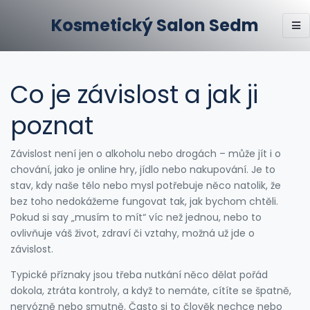
Kosmetický Salon Sedm
Co je závislost a jak ji
poznat
Závislost není jen o alkoholu nebo drogách – může jít i o
chování, jako je online hry, jídlo nebo nakupování. Je to
stav, kdy naše tělo nebo mysl potřebuje něco natolik, že
bez toho nedokážeme fungovat tak, jak bychom chtěli.
Pokud si say „musím to mít“ víc než jednou, nebo to
ovlivňuje váš život, zdraví či vztahy, možná už jde o
závislost.
Typické příznaky jsou třeba nutkání něco dělat pořád
dokola, ztráta kontroly, a když to nemáte, cítíte se špatně,
nervózně nebo smutně. Často si to člověk nechce nebo