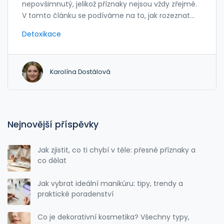
nepovšimnutý, jelikož příznaky nejsou vždy zřejmé.
V tomto článku se podíváme na to, jak rozeznat
varovné signály alkoholičky, a projdeme si také
Detoxikace
jednotlivé kroky k detoxikaci a uzdravení. Dozvíte se
také o vlivu alkoholu na ženské zdraví a o významu
podpory při překonávání závislosti. Nabídneme tipy,
Karolína Dostálová
jak mohou ženy hledat pomoc a udržet si motivaci
během zotavení.
Nejnovější příspěvky
Jak zjistit, co ti chybí v těle: přesné příznaky a
co dělat
Jak vybrat ideální manikúru: tipy, trendy a
praktické poradenství
Co je dekorativní kosmetika? Všechny typy,