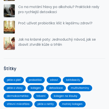
Co na motání hlavy po alkoholu? Praktické rady
pro rychlejší detoxikaci
Proč užívat probiotika: klíč k lepšímu zdraví?
Jak na krásné paty: Jednoduchý návod, jak se
zbavit ztvrdlé kůže a trhlin
Štítky
péče o pleť
probiotika
zdraví
laktobacily
péče o vlasy
kolagen
detoxikace
multivitamíny
dermokosmetika
trávení
kolagen na klouby
střevní mikroflóra
péče o nehty
mořský kolagen