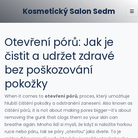
Kosmetický Salon Sedm
Otevření pórů: Jak je
čistit a udržet zdravé
bez poškozování
pokožky
When it comes to
otevření pórů
,
proces, který umožňuje
hlubší čištění pokožky a odstranění zanesení
. Also known as
čištění pórů
, it is not about making pores bigger—it’s about
removing the gunk that clogs them so your skin can
breathe again.
Mnoho lidí si myslí, že když si naložíte horkou
ruce nebo páru, tak se póry „otevřou“ jako dveře. To je