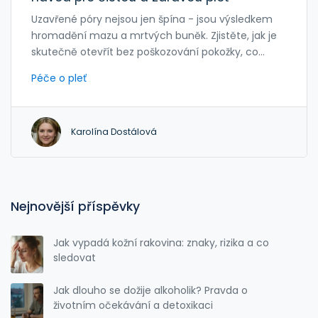
Uzavřené póry nejsou jen špína - jsou výsledkem
hromadění mazu a mrtvých buněk. Zjistěte, jak je
skutečně otevřít bez poškozování pokožky, co
používat a co vynechat, a jak dlouho trvá viditelný
Péče o pleť
výsledek.
Karolína Dostálová
Nejnovější příspěvky
Jak vypadá kožní rakovina: znaky, rizika a co
sledovat
Jak dlouho se dožije alkoholik? Pravda o
životním očekávání a detoxikaci