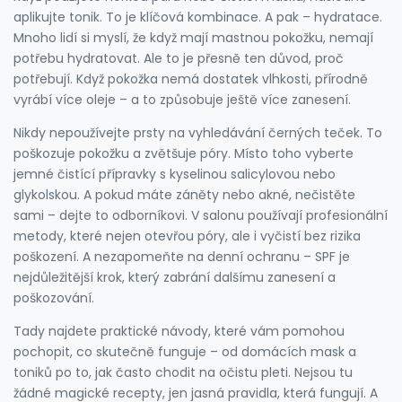
aplikujte tonik. To je klíčová kombinace. A pak – hydratace.
Mnoho lidí si myslí, že když mají mastnou pokožku, nemají
potřebu hydratovat. Ale to je přesně ten důvod, proč
potřebují. Když pokožka nemá dostatek vlhkosti, přírodně
vyrábí více oleje – a to způsobuje ještě více zanesení.
Nikdy nepoužívejte prsty na vyhledávání černých teček. To
poškozuje pokožku a zvětšuje póry. Místo toho vyberte
jemné čistící přípravky s kyselinou salicylovou nebo
glykolskou. A pokud máte záněty nebo akné, nečistěte
sami – dejte to odborníkovi. V salonu používají profesionální
metody, které nejen otevřou póry, ale i vyčistí bez rizika
poškození. A nezapomeňte na denní ochranu – SPF je
nejdůležitější krok, který zabrání dalšímu zanesení a
poškozování.
Tady najdete praktické návody, které vám pomohou
pochopit, co skutečně funguje – od domácích mask a
toniků po to, jak často chodit na očistu pleti. Nejsou tu
žádné magické recepty, jen jasná pravidla, která fungují. A