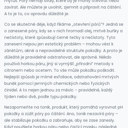
mýtus. Póry nemají svaly, které by je mohly otevírat nebo
zavírat. Ale můžete je uvolnit, zjemnit a připravit na čištění.
A to je to, co opravdu důležité je.
Co se skutečně děje, když říkáme „otevření pórů“? Jedná se
o
zanesené póry
,
kdy se v nich hromadí olej, mrtvé buňky a
nečistoty, které způsobují černé tečky a nečistoty
.
Tyto
zanesení nejsou jen estetický problém – mohou vést k
zánětům, akné a nepravidelné struktuře pokožky. A proto je
důležité je pravidelně odstraňovat, ale správně. Někdo
používá horkou páru, jiný si vymýšlí „přírodní“ metody s
citronem nebo ocetem. To vše může pokožku poškodit.
Nejlepší způsob je mírné
exfoliace
,
odstraňování mrtvých
buněk pomocí jemných chemických nebo fyzických
činidel
.
A to nejen jednou za měsíc – pravidelně, každý
týden nebo dvě, podle typu pokožky.
Nezapomeňte na
tonik
,
produkt, který pomáhá vyrovnat pH
pokožky a zúžit póry po čištění
.
Ano, tonik nezavírá póry –
ale stabilizuje pokožku a zabraňuje, aby se zase zanesly.
Když použijete horkou páru nebo čistící masku, následně