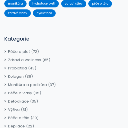
manikúra
hydratace pleti
zdraví střev
péče o tělo
zdravé vlasy
hydratace
Kategorie
Péče o pleť
(72)
Zdraví a wellness
(65)
Probiotika
(43)
Kolagen
(39)
Manikúra a pedikúra
(37)
Péče o vlasy
(35)
Detoxikace
(35)
Výživa
(31)
Péče o tělo
(30)
Depilace
(22)