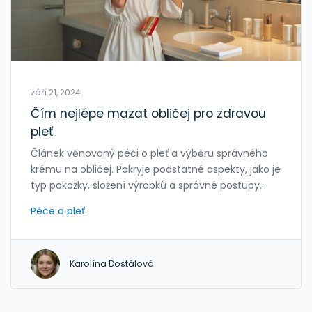
září 21, 2024
Čím nejlépe mazat obličej pro zdravou
pleť
Článek věnovaný péči o pleť a výběru správného
krému na obličej. Pokryje podstatné aspekty, jako je
typ pokožky, složení výrobků a správné postupy
nanášení krému. Nabízí praktické tipy a doporučení
Péče o pleť
pro udržení zdravé a zářivé pokožky.
Karolína Dostálová