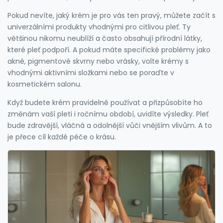
Pokud nevíte, jaký krém je pro vás ten pravý, můžete začít s
univerzálními produkty vhodnými pro citlivou pleť. Ty
většinou nikomu neublíží a často obsahují přírodní látky,
které pleť podpoří. A pokud máte specifické problémy jako
akné, pigmentové skvrny nebo vrásky, volte krémy s
vhodnými aktivními složkami nebo se poraďte v
kosmetickém salonu.
Když budete krém pravidelně používat a přizpůsobíte ho
změnám vaší pleti i ročnímu období, uvidíte výsledky. Pleť
bude zdravější, vláčná a odolnější vůči vnějším vlivům. A to
je přece cíl každé péče o krásu.