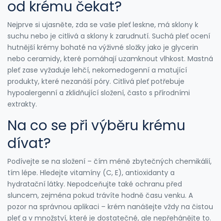
od krému čekat?
Nejprve si ujasněte, zda se vaše pleť leskne, má sklony k
suchu nebo je citlivá a sklony k zarudnutí. Suchá pleť ocení
hutnější krémy bohaté na výživné složky jako je glycerin
nebo ceramidy, které pomáhají uzamknout vlhkost. Mastná
pleť zase vyžaduje lehčí, nekomedogenní a matující
produkty, které nezanáší póry. Citlivá pleť potřebuje
hypoalergenní a zklidňující složení, často s přírodními
extrakty.
Na co se při výběru krému
dívat?
Podívejte se na složení – čím méně zbytečných chemikálií,
tím lépe. Hledejte vitamíny (C, E), antioxidanty a
hydratační látky. Nepodceňujte také ochranu před
sluncem, zejména pokud trávíte hodně času venku. A
pozor na správnou aplikaci – krém nanášejte vždy na čistou
pleť a v množství, které je dostatečné, ale nepřehánějte to.