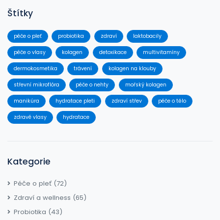
Štítky
péče o pleť
probiotika
zdraví
laktobacily
péče o vlasy
kolagen
detoxikace
multivitamíny
dermokosmetika
trávení
kolagen na klouby
střevní mikroflóra
péče o nehty
mořský kolagen
manikúra
hydratace pleti
zdraví střev
péče o tělo
zdravé vlasy
hydratace
Kategorie
Péče o pleť
(72)
Zdraví a wellness
(65)
Probiotika
(43)