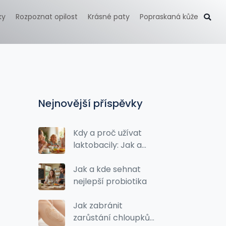
ky
Rozpoznat opilost
Krásné paty
Popraskaná kůže
Nejnovější příspěvky
Kdy a proč užívat
laktobacily: Jak a
kdy probiotika
prospívají zdraví
Jak a kde sehnat
nejlepší probiotika
Jak zabránit
zarůstání chloupků