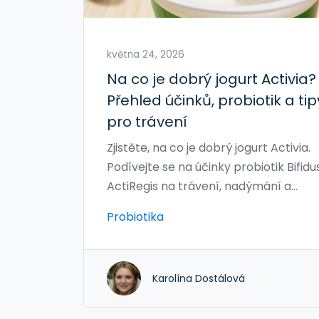
května 24, 2026
Na co je dobrý jogurt Activia?
Přehled účinků, probiotik a tip
pro trávení
Zjistěte, na co je dobrý jogurt Activia.
Podívejte se na účinky probiotik Bifidu
ActiRegis na trávení, nadýmání a
pravidelnost střev. Tip: Jte 2 kelímky
Probiotika
denně.
Karolína Dostálová