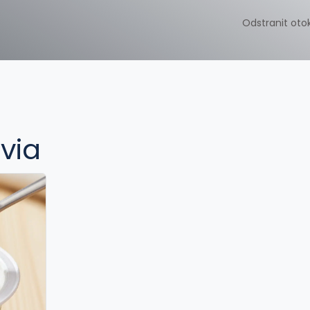
Odstranit oto
ivia