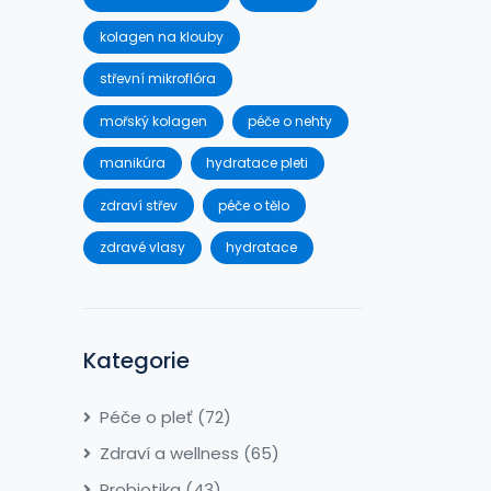
kolagen na klouby
střevní mikroflóra
mořský kolagen
péče o nehty
manikúra
hydratace pleti
zdraví střev
péče o tělo
zdravé vlasy
hydratace
Kategorie
Péče o pleť
(72)
Zdraví a wellness
(65)
Probiotika
(43)