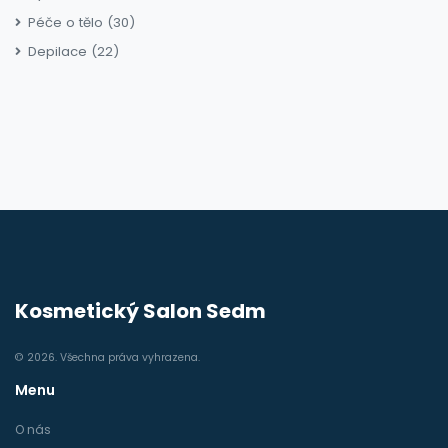
Péče o tělo
(30)
Depilace
(22)
Kosmetický Salon Sedm
© 2026. Všechna práva vyhrazena.
Menu
O nás