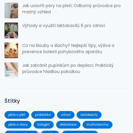
Jak uzavřít póry na pleti: Odborný průvodce pro
matný vzhled
Výhody a využití laktobacilů 6 pro zdraví
Co na klouby a šlachy? Nejlepší tipy, výživa a
prevence bolesti pohybového aparátu
Jak zabránit pupínkům po depilaci: Praktický
průvodce hladkou pokožkou
Štítky
péče o pleť
probiotika
zdraví
laktobacily
péče o vlasy
kolagen
detoxikace
multivitamíny