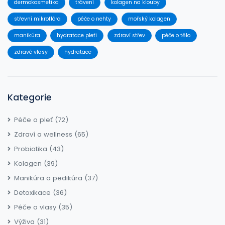
dermokosmetika
trávení
kolagen na klouby
střevní mikroflóra
péče o nehty
mořský kolagen
manikúra
hydratace pleti
zdraví střev
péče o tělo
zdravé vlasy
hydratace
Kategorie
Péče o pleť
(72)
Zdraví a wellness
(65)
Probiotika
(43)
Kolagen
(39)
Manikúra a pedikúra
(37)
Detoxikace
(36)
Péče o vlasy
(35)
Výživa
(31)